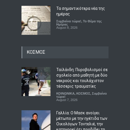
Τα σημαντικότερα νέα της
ημέρας
Συμβαίνει τώρα!
,
Το Θέμα της
Ημέρας
August 8, 2026
Σφοδρή επίθεση κατά
ΚΟΣΜΟΣ
Καρυστιανού από τους
αποχωρήσαντες του
κόμματος για δολοφονία
χαρακτήρων και πολιτική
Ταϊλάνδη: Πυροβολισμοί σε
σπέκουλα
σχολείο από μαθητή με δύο
νεκρούς και τουλάχιστον
ΠΟΛΙΤΙΚΗ
,
Συμβαίνει τώρα!
August 8, 2026
τέσσερις τραυματίες
ΚΟΙΝΩΝΙΚΑ
,
ΚΟΣΜΟΣ
,
Συμβαίνει
Υπό μερικό έλεγχο η φωτιά
τώρα!
August 7, 2026
στο Βελεστίνο Βόλου
ΑΠΟΨΕΙΣ
,
ΕΛΛΑΔΑ
August 8, 2026
Γαλλία: Ο Μασκ ανοίγει
μέτωπο με την ηγέτιδα των
Οικολόγων Τοντελιέ, την
κατηγορεί ότι προδίδει τη