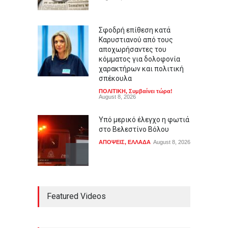
Σφοδρή επίθεση κατά
Καρυστιανού από τους
αποχωρήσαντες του
κόμματος για δολοφονία
χαρακτήρων και πολιτική
σπέκουλα
ΠΟΛΙΤΙΚΗ
,
Συμβαίνει τώρα!
August 8, 2026
Υπό μερικό έλεγχο η φωτιά
στο Βελεστίνο Βόλου
ΑΠΟΨΕΙΣ
,
ΕΛΛΑΔΑ
August 8, 2026
Τι ετοιμάζει ο Τζέιμς
Featured Videos
Κάμερον μετά τις ταινίες
Avatar
LIFESTYLE
,
ΠΟΛΙΤΙΣΜΟΣ
August 8, 2026