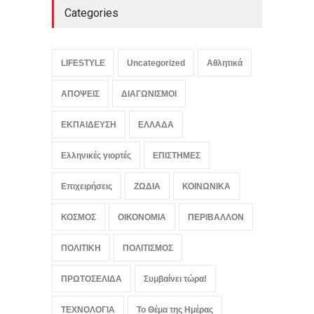
Categories
Πέθανε στα 69 του ο
Γουίλιαμ Όρμπιτ, ο
αρχιτέκτονας της britpop
LIFESTYLE
Uncategorized
Αθλητικά
πίσω από τους Blur και το
Ray of Light της Μαντόνα
ΑΠΟΨΕΙΣ
ΔΙΑΓΩΝΙΣΜΟΙ
LIFESTYLE
,
ΠΟΛΙΤΙΣΜΟΣ
August 8, 2026
ΕΚΠΑΙΔΕΥΣΗ
ΕΛΛΑΔΑ
Ελληνικές γιορτές
ΕΠΙΣΤΗΜΕΣ
Επιχειρήσεις
ΖΩΔΙΑ
ΚΟΙΝΩΝΙΚΑ
ΚΟΣΜΟΣ
ΟΙΚΟΝΟΜΙΑ
ΠΕΡΙΒΑΛΛΟΝ
ΠΟΛΙΤΙΚΗ
ΠΟΛΙΤΙΣΜΟΣ
ΠΡΩΤΟΣΕΛΙΔΑ
Συμβαίνει τώρα!
ΤΕΧΝΟΛΟΓΙΑ
Το Θέμα της Ημέρας