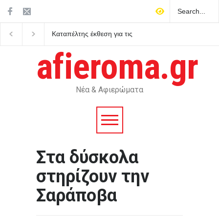
Καταπέλτης έκθεση για τις
ΠΑΣΟΚ: Καταγγέλλει
τράπεζες: Γιατί δεν δήλωσαν
καθυστερήσεις στο κα
έγκαιρα τις ύποπτες
Ελλάδας-Κύπρου και 
afieroma.gr
συναλλαγές του Έπσταϊν
πολιτική βούληση απέ
στην Άγκυρα και σαφεί
δεσμεύσεις από την
κυβέρνηση
Νέα & Αφιερώματα
Στα δύσκολα
στηρίζουν την
Σαράποβα