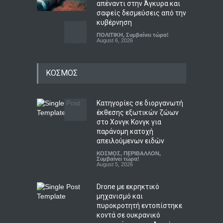
απέναντι στην Άγκυρα και
σαφείς δεσμεύσεις από την
κυβέρνηση
ΠΟΛΙΤΙΚΗ
,
Συμβαίνει τώρα!
August 6, 2026
Τραγωδία στην Κρήτη:
ΚΟΣΜΟΣ
Ολλανδή τουρίστρια
πνίγηκε στα Μάλια
προσπαθώντας να σώσει
τη φίλη της μπροστά σε
Κατηγορίες σε διοργανωτή
ανήλικα παιδιά
έκθεσης εξωτικών ζώων
στο Χονγκ Κονγκ για
ΑΠΟΨΕΙΣ
,
ΚΟΙΝΩΝΙΚΑ
August 6, 2026
παράνομη κατοχή
απειλούμενων ειδών
Καταπέλτης έκθεση για τις
ΚΟΣΜΟΣ
,
ΠΕΡΙΒΑΛΛΟΝ
,
τράπεζες: Γιατί δεν
Συμβαίνει τώρα!
August 5, 2026
δήλωσαν έγκαιρα τις
ύποπτες συναλλαγές του
Drone με εκρηκτικό
Έπσταϊν
μηχανισμό και
LIFESTYLE
,
ΟΙΚΟΝΟΜΙΑ
πυροκροτητή εντοπίστηκε
August 6, 2026
κοντά σε ουκρανικό