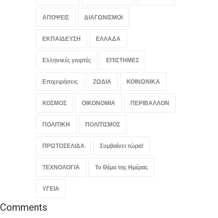
Κρατών να λάβει μέτρα
κατά της Νικαράγουας
ΑΠΟΨΕΙΣ
ΔΙΑΓΩΝΙΣΜΟΙ
ΚΟΣΜΟΣ
,
ΠΟΛΙΤΙΚΗ
,
Συμβαίνει
τώρα!
ΕΚΠΑΙΔΕΥΣΗ
August 6, 2026
ΕΛΛΑΔΑ
Ελληνικές γιορτές
ΕΠΙΣΤΗΜΕΣ
Επιχειρήσεις
ΖΩΔΙΑ
ΚΟΙΝΩΝΙΚΑ
ΚΟΣΜΟΣ
ΟΙΚΟΝΟΜΙΑ
ΠΕΡΙΒΑΛΛΟΝ
ΠΟΛΙΤΙΚΗ
ΠΟΛΙΤΙΣΜΟΣ
ΠΡΩΤΟΣΕΛΙΔΑ
Συμβαίνει τώρα!
ΤΕΧΝΟΛΟΓΙΑ
Το Θέμα της Ημέρας
ΥΓΕΙΑ
Comments