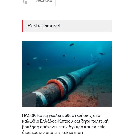
Αθλητικά
Posts Carousel
ΠΑΣΟΚ: Καταγγέλλει καθυστερήσεις στο
Τραγωδ
καλώδιο Ελλάδας-Κύπρου και ζητά πολιτική
πνίγη
βούληση απέναντι στην Άγκυρα και σαφείς
τη φίλ
δεσμεύσεις από την κυβέρνηση