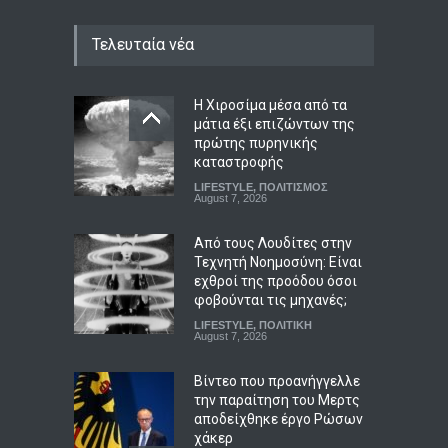
Τελευταία νέα
Η Χιροσίμα μέσα από τα
μάτια έξι επιζώντων της
πρώτης πυρηνικής
καταστροφής
LIFESTYLE
,
ΠΟΛΙΤΙΣΜΟΣ
August 7, 2026
Από τους Λουδίτες στην
Τεχνητή Νοημοσύνη: Είναι
εχθροί της προόδου όσοι
φοβούνται τις μηχανές;
LIFESTYLE
,
ΠΟΛΙΤΙΚΗ
August 7, 2026
Βίντεο που προανήγγελλε
την παραίτηση του Μερτς
αποδείχθηκε έργο Ρώσων
χάκερ