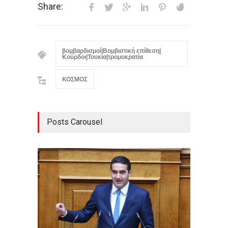
Share:
βομβαρδισμοί|Βομβιστική επίθεση|
Κούρδοι|Τουκία|τρομοκρατία
ΚΟΣΜΟΣ
Posts Carousel