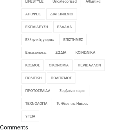
LIFESTYLE
Uncategorized
Αθλητικά
αποδείχθηκε έργο Ρώσων
χάκερ
ΑΠΟΨΕΙΣ
ΔΙΑΓΩΝΙΣΜΟΙ
ΚΟΣΜΟΣ
,
ΠΟΛΙΤΙΚΗ
,
Συμβαίνει
τώρα!
August 7, 2026
ΕΚΠΑΙΔΕΥΣΗ
ΕΛΛΑΔΑ
Ελληνικές γιορτές
ΕΠΙΣΤΗΜΕΣ
Επιχειρήσεις
ΖΩΔΙΑ
ΚΟΙΝΩΝΙΚΑ
ΚΟΣΜΟΣ
ΟΙΚΟΝΟΜΙΑ
ΠΕΡΙΒΑΛΛΟΝ
ΠΟΛΙΤΙΚΗ
ΠΟΛΙΤΙΣΜΟΣ
ΠΡΩΤΟΣΕΛΙΔΑ
Συμβαίνει τώρα!
ΤΕΧΝΟΛΟΓΙΑ
Το Θέμα της Ημέρας
ΥΓΕΙΑ
Comments