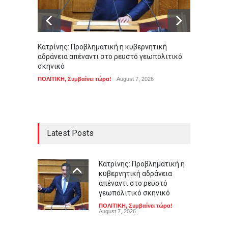
Κατρίνης: Προβληματική η κυβερνητική
Σοκ στ
αδράνεια απέναντι στο ρευστό γεωπολιτικό
αγοράσ
σκηνικό
ΑΠΟΨΕΙ
ΠΟΛΙΤΙΚΗ
,
Συμβαίνει τώρα!
August 7, 2026
Latest Posts
Κατρίνης: Προβληματική η
κυβερνητική αδράνεια
απέναντι στο ρευστό
γεωπολιτικό σκηνικό
ΠΟΛΙΤΙΚΗ
,
Συμβαίνει τώρα!
August 7, 2026