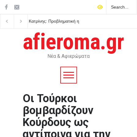
Σοκ στην Κρήτη: Τουρίστας
Η Χιροσίμα μέσα από 
ζήτησε τιμή για να αγοράσει
μάτια έξι επιζώντων τη
ανήλικο κορίτσι
πρώτης πυρηνικής
afieroma.gr
καταστροφής
Νέα & Αφιερώματα
Οι Τούρκοι
βομβαρδίζουν
Κούρδους ως
αντίποινα για την