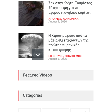
Σοκ στην Κρήτη: Τουρίστας
ζήτησε τιμή για να
αγοράσει ανήλικο κορίτσι
ΑΠΟΨΕΙΣ
,
ΚΟΙΝΩΝΙΚΑ
August 7, 2026
Η Χιροσίμα μέσα από τα
μάτια έξι επιζώντων της
πρώτης πυρηνικής
καταστροφής
LIFESTYLE
,
ΠΟΛΙΤΙΣΜΟΣ
August 7, 2026
Από τους Λουδίτες στην
Featured Videos
Τεχνητή Νοημοσύνη: Είναι
εχθροί της προόδου όσοι
φοβούνται τις μηχανές;
LIFESTYLE
,
ΠΟΛΙΤΙΚΗ
August 7, 2026
Categories
Βίντεο που προανήγγελλε
την παραίτηση του Μερτς