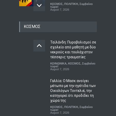
ΚΟΣΜΟΣ
,
ΠΟΛΙΤΙΚΗ
,
Συμβαίνει
τώρα!
August 7, 2026
Κατρίνης: Προβληματική η
ΚΟΣΜΟΣ
κυβερνητική αδράνεια
απέναντι στο ρευστό
γεωπολιτικό σκηνικό
Ταϊλάνδη: Πυροβολισμοί σε
ΠΟΛΙΤΙΚΗ
,
Συμβαίνει τώρα!
August 7, 2026
σχολείο από μαθητή με δύο
νεκρούς και τουλάχιστον
Σοκ στην Κρήτη: Τουρίστας
τέσσερις τραυματίες
ζήτησε τιμή για να
ΚΟΙΝΩΝΙΚΑ
,
ΚΟΣΜΟΣ
,
Συμβαίνει
αγοράσει ανήλικο κορίτσι
τώρα!
August 7, 2026
ΑΠΟΨΕΙΣ
,
ΚΟΙΝΩΝΙΚΑ
August 7, 2026
Γαλλία: Ο Μασκ ανοίγει
μέτωπο με την ηγέτιδα των
Οικολόγων Τοντελιέ, την
κατηγορεί ότι προδίδει τη
χώρα της
ΚΟΣΜΟΣ
,
ΠΟΛΙΤΙΚΗ
,
Συμβαίνει
τώρα!
August 7, 2026