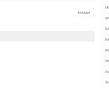
LI
ΕΛΛΑΔΑ
ΑΠ
Ε
Επ
Κ
ΠΟ
Συ
Το