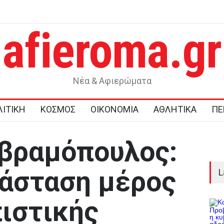
afieroma.gr
ι στο
Σοκ στην Κρήτη: Τουρίστας ζήτησε τιμή για να αγοράσει
ανήλικο κορίτσι
Νέα & Αφιερώματα
ΙΤΙΚΗ
ΚΟΣΜΟΣ
ΟΙΚΟΝΟΜΙΑ
ΑΘΛΗΤΙΚΑ
ΠΕ
βραμόπουλος:
άσταση μέρος
L
ιστικής