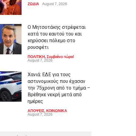
ΖΩΔΙΑ
August 7, 2026
Ο Μητσοτάκης στρέφεται
κατά του εαυτού του και
κηρύσσει πόλεμο στο
ρουσφέτι
ΠΟΛΙΤΙΚΗ
,
Συμβαίνει τώρα!
August 7, 2026
Χανιά: ΕΔΕ για τους
αστυνομικούς που έχασαν
την 75χρονη από το τμήμα –
Βρέθηκε νεκρή μετά από
ημέρες
ΑΠΟΨΕΙΣ
,
ΚΟΙΝΩΝΙΚΑ
August 7, 2026
Γιαούρτι: Πρωί ή βράδυ; Ποια
είναι η ιδανική ώρα