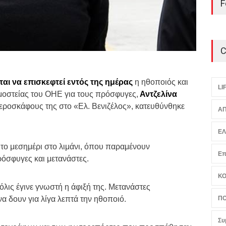
F
C
αι να επισκεφτεί εντός της ημέρας
η ηθοποιός και
LI
οστείας του ΟΗΕ για τους πρόσφυγες,
Αντζελίνα
εροσκάφους της στο «Ελ. Βενιζέλος», κατευθύνθηκε
ΑΠ
Ε
2 το μεσημέρι στο λιμάνι, όπου παραμένουν
Επ
όσφυγες και μετανάστες.
Κ
λις έγινε γνωστή η άφιξή της. Μετανάστες
 δουν για λίγα λεπτά την ηθοποιό.
ΠΟ
Συ