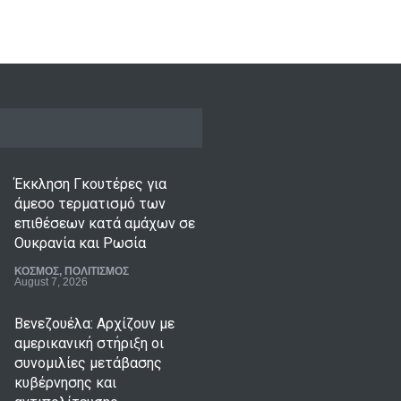
Έκκληση Γκουτέρες για
άμεσο τερματισμό των
επιθέσεων κατά αμάχων σε
Ουκρανία και Ρωσία
ΚΟΣΜΟΣ
,
ΠΟΛΙΤΙΣΜΟΣ
August 7, 2026
Βενεζουέλα: Αρχίζουν με
αμερικανική στήριξη οι
συνομιλίες μετάβασης
κυβέρνησης και
αντιπολίτευσης
Επιχειρήσεις
,
ΚΟΣΜΟΣ
August 7, 2026
Viral βίντεο: Γάλλος
μουσικός νανουρίζει αγέλη
λιονταριών με το November