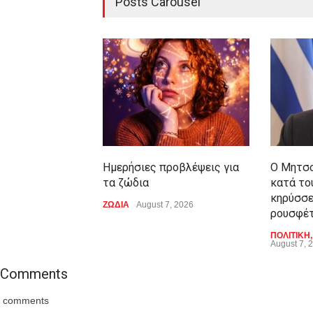
Posts Carousel
Ημερήσιες προβλέψεις για
Ο Μητσο
τα ζώδια
κατά το
κηρύσσε
ΖΩΔΙΑ
August 7, 2026
ρουσφέτ
ΠΟΛΙΤΙΚΗ
August 7, 
Comments
comments