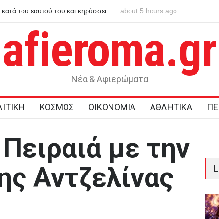
κατά του εαυτού του και κηρύσσει
about 5 hours ago
Χανιά: ΕΔΕ για τους αστυνομ
από το τμήμα – Βρέθηκε νεκρ
afieroma.gr
Νέα & Αφιερώματα
ΙΤΙΚΗ
ΚΟΣΜΟΣ
ΟΙΚΟΝΟΜΙΑ
ΑΘΛΗΤΙΚΑ
ΠΕ
 Πειραιά με την
ης Αντζελίνας
L