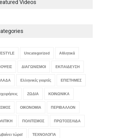
eatured Videos
κατανάλωσης
LIFESTYLE
August 7, 2026
ategories
Μελιτζάνες παπουτσάκια: Η
κλασική συνταγή
LIFESTYLE
,
ΠΟΛΙΤΙΣΜΟΣ
August 7, 2026
FESTYLE
Uncategorized
Αθλητικά
ΟΨΕΙΣ
ΔΙΑΓΩΝΙΣΜΟΙ
ΕΚΠΑΙΔΕΥΣΗ
ΛΛΑΔΑ
Ελληνικές γιορτές
ΕΠΙΣΤΗΜΕΣ
ιχειρήσεις
ΖΩΔΙΑ
ΚΟΙΝΩΝΙΚΑ
ΟΣΜΟΣ
ΟΙΚΟΝΟΜΙΑ
ΠΕΡΙΒΑΛΛΟΝ
ΛΙΤΙΚΗ
ΠΟΛΙΤΙΣΜΟΣ
ΠΡΩΤΟΣΕΛΙΔΑ
μβαίνει τώρα!
ΤΕΧΝΟΛΟΓΙΑ