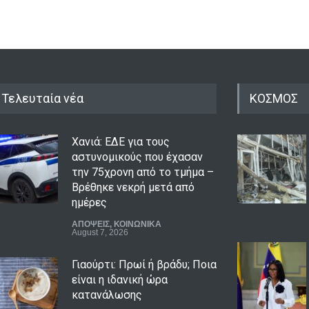
Χανιά: ΕΔΕ για τους
αστυνομικούς που έχασαν
την 75χρονη από το τμήμα –
Βρέθηκε νεκρή μετά από
ημέρες
Τελευταία νέα
ΚΟΣΜΟΣ
ΑΠΟΨΕΙΣ
,
ΚΟΙΝΩΝΙΚΑ
August 7, 2026
Γιαούρτι: Πρωί ή βράδυ; Ποια
είναι η ιδανική ώρα
κατανάλωσης
LIFESTYLE
August 7, 2026
Μελιτζάνες παπουτσάκια: Η
κλασική συνταγή
LIFESTYLE
,
ΠΟΛΙΤΙΣΜΟΣ
August 7, 2026