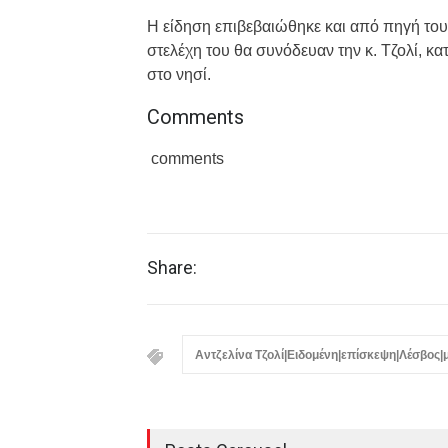
Η είδηση επιβεβαιώθηκε και από πηγή του
στελέχη του θα συνόδευαν την κ. Τζολί, 
στο νησί.
Comments
comments
Share:
Αντζελίνα Τζολί|Ειδομένη|επίσκεψη|Λέσβος|