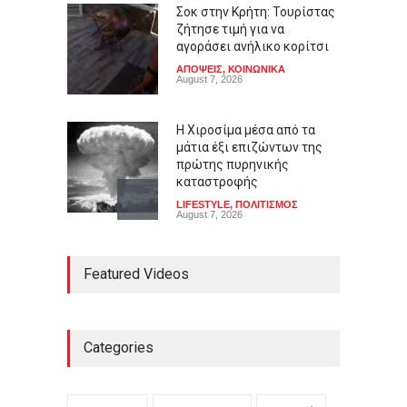
Σοκ στην Κρήτη: Τουρίστας
ζήτησε τιμή για να
αγοράσει ανήλικο κορίτσι
ΑΠΟΨΕΙΣ
,
ΚΟΙΝΩΝΙΚΑ
August 7, 2026
Η Χιροσίμα μέσα από τα
μάτια έξι επιζώντων της
πρώτης πυρηνικής
καταστροφής
LIFESTYLE
,
ΠΟΛΙΤΙΣΜΟΣ
August 7, 2026
Από τους Λουδίτες στην
Featured Videos
Τεχνητή Νοημοσύνη: Είναι
εχθροί της προόδου όσοι
φοβούνται τις μηχανές;
LIFESTYLE
,
ΠΟΛΙΤΙΚΗ
August 7, 2026
Categories
Βίντεο που προανήγγελλε
την παραίτηση του Μερτς