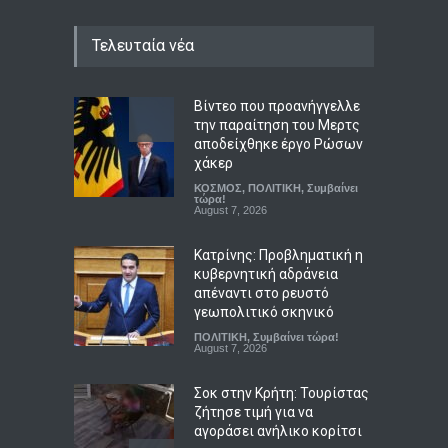
Τελευταία νέα
Βίντεο που προανήγγελλε
την παραίτηση του Μερτς
αποδείχθηκε έργο Ρώσων
χάκερ
ΚΟΣΜΟΣ
,
ΠΟΛΙΤΙΚΗ
,
Συμβαίνει
τώρα!
August 7, 2026
Κατρίνης: Προβληματική η
κυβερνητική αδράνεια
απέναντι στο ρευστό
γεωπολιτικό σκηνικό
ΠΟΛΙΤΙΚΗ
,
Συμβαίνει τώρα!
August 7, 2026
Σοκ στην Κρήτη: Τουρίστας
ζήτησε τιμή για να
αγοράσει ανήλικο κορίτσι