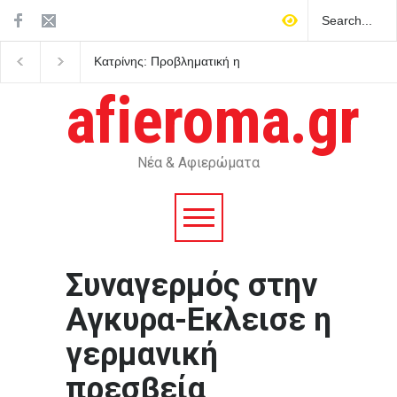
Κατρίνης: Προβληματική η
Σοκ στην Κρήτη: Τουρ
κυβερνητική αδράνεια
ζήτησε τιμή για να αγο
απέναντι στο ρευστό
ανήλικο κορίτσι
afieroma.gr
γεωπολιτικό σκηνικό
Νέα & Αφιερώματα
Συναγερμός στην
Αγκυρα-Εκλεισε η
γερμανική
πρεσβεία