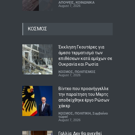
ΑΠΟΨΕΙΣ
,
ΚΟΙΝΩΝΙΚΑ
August 7, 2026
Η Χιροσίμα μέσα από τα
ΚΟΣΜΟΣ
μάτια έξι επιζώντων της
πρώτης πυρηνικής
καταστροφής
Έκκληση Γκουτέρες για
LIFESTYLE
,
ΠΟΛΙΤΙΣΜΟΣ
August 7, 2026
άμεσο τερματισμό των
επιθέσεων κατά αμάχων σε
Από τους Λουδίτες στην
Ουκρανία και Ρωσία
Τεχνητή Νοημοσύνη: Είναι
ΚΟΣΜΟΣ
,
ΠΟΛΙΤΙΣΜΟΣ
εχθροί της προόδου όσοι
August 7, 2026
φοβούνται τις μηχανές;
Βίντεο που προανήγγελλε
LIFESTYLE
,
ΠΟΛΙΤΙΚΗ
August 7, 2026
την παραίτηση του Μερτς
αποδείχθηκε έργο Ρώσων
χάκερ
ΚΟΣΜΟΣ
,
ΠΟΛΙΤΙΚΗ
,
Συμβαίνει
τώρα!
August 7, 2026
Γαλλία: Δεν θα ανεχθεί