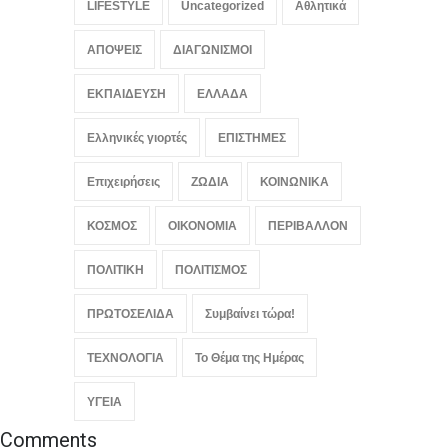
LIFESTYLE
Uncategorized
Αθλητικά
αποδείχθηκε έργο Ρώσων
χάκερ
ΑΠΟΨΕΙΣ
ΔΙΑΓΩΝΙΣΜΟΙ
ΚΟΣΜΟΣ
,
ΠΟΛΙΤΙΚΗ
,
Συμβαίνει
τώρα!
August 7, 2026
ΕΚΠΑΙΔΕΥΣΗ
ΕΛΛΑΔΑ
Ελληνικές γιορτές
ΕΠΙΣΤΗΜΕΣ
Επιχειρήσεις
ΖΩΔΙΑ
ΚΟΙΝΩΝΙΚΑ
ΚΟΣΜΟΣ
ΟΙΚΟΝΟΜΙΑ
ΠΕΡΙΒΑΛΛΟΝ
ΠΟΛΙΤΙΚΗ
ΠΟΛΙΤΙΣΜΟΣ
ΠΡΩΤΟΣΕΛΙΔΑ
Συμβαίνει τώρα!
ΤΕΧΝΟΛΟΓΙΑ
Το Θέμα της Ημέρας
ΥΓΕΙΑ
Comments