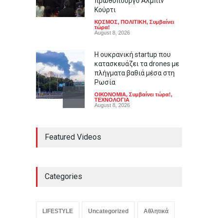
πρωθυπουργό Άλμπιν
Κούρτι
ΚΟΣΜΟΣ
,
ΠΟΛΙΤΙΚΗ
,
Συμβαίνει
τώρα!
August 8, 2026
Η ουκρανική startup που
κατασκευάζει τα drones με
πλήγματα βαθιά μέσα στη
Ρωσία
ΟΙΚΟΝΟΜΙΑ
,
Συμβαίνει τώρα!
,
ΤΕΧΝΟΛΟΓΙΑ
August 8, 2026
Facebook και Instagram
Featured Videos
συνιστούν δημόσιο κίνδυνο
ΚΟΙΝΩΝΙΚΑ
,
ΤΕΧΝΟΛΟΓΙΑ
August 8, 2026
Categories
Η Φενέρμπαχτσε στρέφεται
στον Λουκάκου μετά την
άρνηση της Μπενφίκα για
LIFESTYLE
Uncategorized
Αθλητικά
τον Παυλίδη