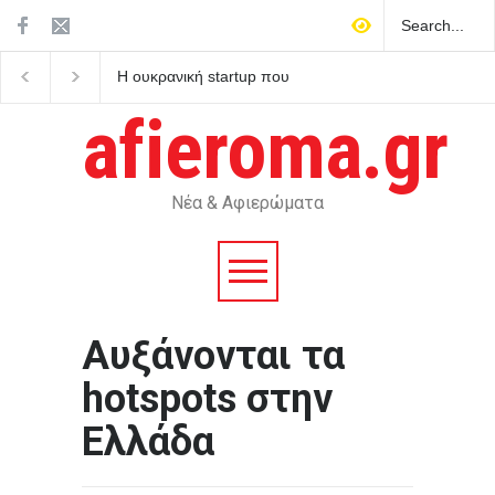
Η ουκρανική startup που
Προέβλεπαν πράγματι
κατασκευάζει τα drones με
Ταρώ το μέλλον;
πλήγματα βαθιά μέσα στη
afieroma.gr
Ρωσία
Νέα & Αφιερώματα
Αυξάνονται τα
hotspots στην
Ελλάδα