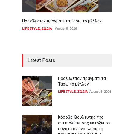
Προέβλεπαν πράγματι τα Ταρώ το μέλλον;
Κόσοβο
εκτόξ
LIFESTYLE
,
ΖΩΔΙΑ
August 8, 2026
πρωθυ
ΚΟΣΜΟ
Latest Posts
Προέβλεπαν πράγματι τα
Ταρώ το μέλλον;
LIFESTYLE
,
ΖΩΔΙΑ
August 8, 2026
Κόσοβο: Βουλευτής της
αντιπολίτευσης εκτόξευσε
αυγά στον αναπληρωτή