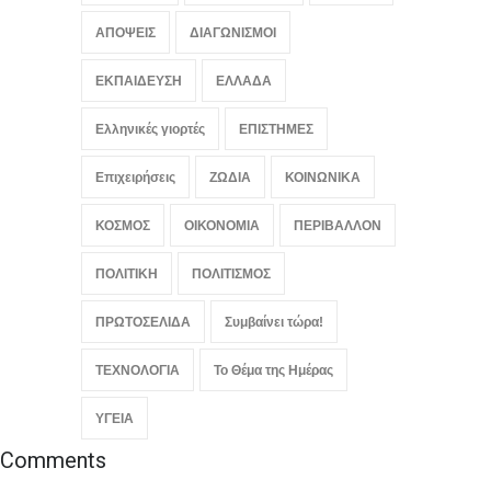
Αθλητικά
August 8, 2026
ΑΠΟΨΕΙΣ
ΔΙΑΓΩΝΙΣΜΟΙ
ΕΚΠΑΙΔΕΥΣΗ
ΕΛΛΑΔΑ
Ελληνικές γιορτές
ΕΠΙΣΤΗΜΕΣ
Επιχειρήσεις
ΖΩΔΙΑ
ΚΟΙΝΩΝΙΚΑ
ΚΟΣΜΟΣ
ΟΙΚΟΝΟΜΙΑ
ΠΕΡΙΒΑΛΛΟΝ
ΠΟΛΙΤΙΚΗ
ΠΟΛΙΤΙΣΜΟΣ
ΠΡΩΤΟΣΕΛΙΔΑ
Συμβαίνει τώρα!
ΤΕΧΝΟΛΟΓΙΑ
Το Θέμα της Ημέρας
ΥΓΕΙΑ
Comments