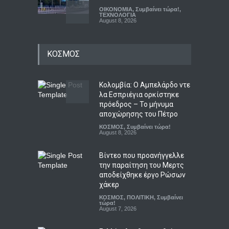
ΟΙΚΟΝΟΜΙΑ
,
Συμβαίνει τώρα!
,
ΤΕΧΝΟΛΟΓΙΑ
August 8, 2026
Facebook και Instagram
ΚΟΣΜΟΣ
συνιστούν δημόσιο κίνδυνο
ΚΟΙΝΩΝΙΚΑ
,
ΤΕΧΝΟΛΟΓΙΑ
August 8, 2026
Κολομβία: Ο Αμπελάρδο ντε
λα Εσπριέγια ορκίστηκε
πρόεδρος – Το μήνυμα
Η Φενέρμπαχτσε στρέφεται
αποχώρησης του Πέτρο
στον Λουκάκου μετά την
ΚΟΣΜΟΣ
,
Συμβαίνει τώρα!
άρνηση της Μπενφίκα για
August 8, 2026
τον Παυλίδη
Αθλητικά
August 8, 2026
Βίντεο που προανήγγελλε
την παραίτηση του Μερτς
αποδείχθηκε έργο Ρώσων
χάκερ
ΚΟΣΜΟΣ
,
ΠΟΛΙΤΙΚΗ
,
Συμβαίνει
τώρα!
August 7, 2026