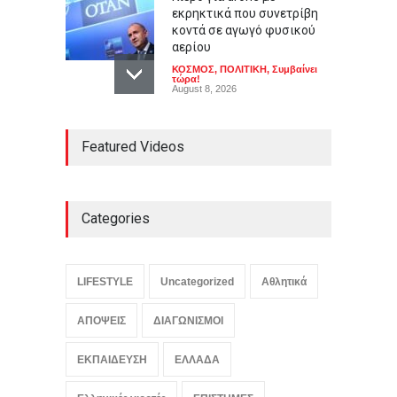
εκρηκτικά που συνετρίβη
κοντά σε αγωγό φυσικού
αερίου
ΚΟΣΜΟΣ
,
ΠΟΛΙΤΙΚΗ
,
Συμβαίνει
τώρα!
August 8, 2026
Καύσωνας σε πολλές
Featured Videos
περιοχές: Πάνω από 39
βαθμούς Κελσίου η
θερμοκρασία
ΕΛΛΑΔΑ
,
ΚΟΙΝΩΝΙΚΑ
,
Συμβαίνει
τώρα!
Categories
August 8, 2026
Ο αόρατος κίνδυνος που
απειλεί τις ευρωπαϊκές
LIFESTYLE
Uncategorized
Αθλητικά
τράπεζες
ΟΙΚΟΝΟΜΙΑ
,
Συμβαίνει τώρα!
ΑΠΟΨΕΙΣ
ΔΙΑΓΩΝΙΣΜΟΙ
August 8, 2026
ΕΚΠΑΙΔΕΥΣΗ
ΕΛΛΑΔΑ