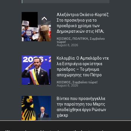
έργα του προγράμματος
AntiNero στη Δυτική Αττική
Αλεξάντρια Οκάσιο-Κορτέζ:
Στο προσκήνιο για το
ΠΟΛΙΤΙΚΗ
,
Συμβαίνει τώρα!
August 9, 2026
προεδρικό χρίσμα των
Δημοκρατικών στις ΗΠΑ;
Πιγκουίνοι καταδιώκουν
ΚΟΣΜΟΣ
,
ΠΟΛΙΤΙΚΗ
,
Συμβαίνει
Ναζί στην Ανταρκτική σε
τώρα!
August 8, 2026
μάχη κατά του ρατσισμού
και της αποικιοκρατίας
Κολομβία: Ο Αμπελάρδο ντε
LIFESTYLE
,
ΠΟΛΙΤΙΚΗ
λα Εσπριέγια ορκίστηκε
August 8, 2026
πρόεδρος – Το μήνυμα
αποχώρησης του Πέτρο
ΚΟΣΜΟΣ
,
Συμβαίνει τώρα!
August 8, 2026
Βίντεο που προανήγγελλε
την παραίτηση του Μερτς
αποδείχθηκε έργο Ρώσων
χάκερ
ΚΟΣΜΟΣ
,
ΠΟΛΙΤΙΚΗ
,
Συμβαίνει
τώρα!
August 7, 2026