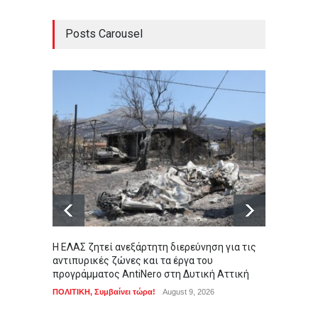
Posts Carousel
Η ΕΛΑΣ ζητεί ανεξάρτητη διερεύνηση για τις
Πιγκου
αντιπυρικές ζώνες και τα έργα του
Ανταρκ
προγράμματος AntiNero στη Δυτική Αττική
της απ
ΠΟΛΙΤΙΚΗ
,
Συμβαίνει τώρα!
August 9, 2026
LIFEST