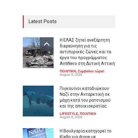
Latest Posts
Η ΕΛΑΣ ζητεί ανεξάρτητη
διερεύνηση για τις
αντιπυρικές ζώνες και τα
έργα του προγράμματος
AntiNero στη Δυτική Αττική
ΠΟΛΙΤΙΚΗ
,
Συμβαίνει τώρα!
August 9, 2026
Πιγκουίνοι καταδιώκουν
Ναζί στην Ανταρκτική σε
μάχη κατά του ρατσισμού
και της αποικιοκρατίας
LIFESTYLE
,
ΠΟΛΙΤΙΚΗ
August 8, 2026
Η Βουλγαρία κατηγορεί το
Κίεβο για drone με