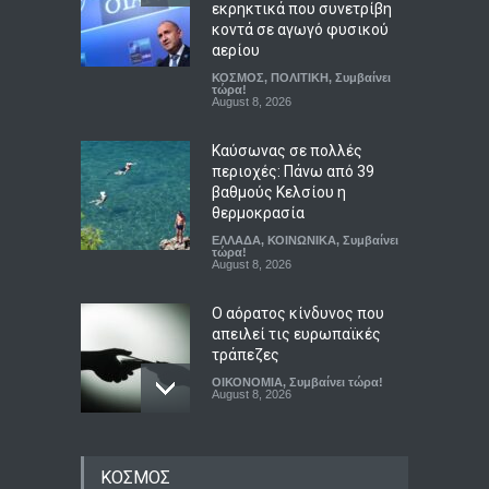
κοντά σε αγωγό φυσικού
αερίου
ΚΟΣΜΟΣ
,
ΠΟΛΙΤΙΚΗ
,
Συμβαίνει
τώρα!
August 8, 2026
Καύσωνας σε πολλές
περιοχές: Πάνω από 39
βαθμούς Κελσίου η
θερμοκρασία
ΕΛΛΑΔΑ
,
ΚΟΙΝΩΝΙΚΑ
,
Συμβαίνει
τώρα!
August 8, 2026
Ο αόρατος κίνδυνος που
απειλεί τις ευρωπαϊκές
τράπεζες
ΟΙΚΟΝΟΜΙΑ
,
Συμβαίνει τώρα!
August 8, 2026
Η ΕΛΑΣ ζητεί ανεξάρτητη
διερεύνηση για τις
ΚΟΣΜΟΣ
αντιπυρικές ζώνες και τα