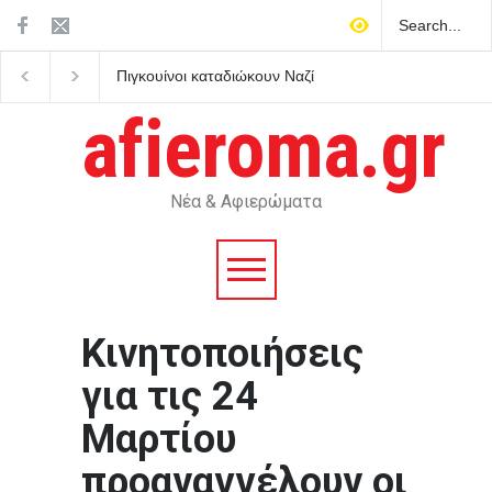
Πιγκουίνοι καταδιώκουν Ναζί
Η Βουλγαρία κατηγορε
στην Ανταρκτική σε μάχη
Κίεβο για drone με εκρ
κατά του ρατσισμού και της
που συνετρίβη κοντά 
afieroma.gr
αποικιοκρατίας
αγωγό φυσικού αερίου
Νέα & Αφιερώματα
Κινητοποιήσεις
για τις 24
Μαρτίου
προαναγγέλουν οι