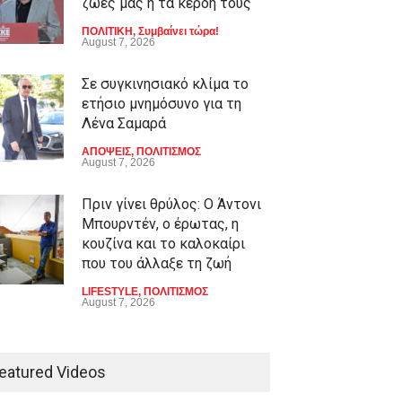
ζωές μας ή τα κέρδη τους
ΠΟΛΙΤΙΚΗ
,
Συμβαίνει τώρα!
August 7, 2026
Σε συγκινησιακό κλίμα το
ετήσιο μνημόσυνο για τη
Λένα Σαμαρά
ΑΠΟΨΕΙΣ
,
ΠΟΛΙΤΙΣΜΟΣ
August 7, 2026
Πριν γίνει θρύλος: Ο Άντονι
Μπουρντέν, ο έρωτας, η
κουζίνα και το καλοκαίρι
που του άλλαξε τη ζωή
LIFESTYLE
,
ΠΟΛΙΤΙΣΜΟΣ
August 7, 2026
Φεστιβάλ Λόγου και Τέχνης
«Ζορμπάς»: Τριήμερο
eatured Videos
αφιέρωμα στον πολιτισμό