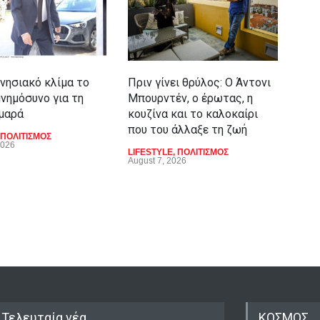
ινησιακό κλίμα το
Πριν γίνει θρύλος: Ο Άντονι
Φεσ
μνημόσυνο για τη
Μπουρντέν, ο έρωτας, η
«Ζο
μαρά
κουζίνα και το καλοκαίρι
αφι
που του άλλαξε τη ζωή
και
ΠΟΛΙΤΙΣΜΟΣ
2026
LIFESTYLE
,
ΠΟΛΙΤΙΣΜΟΣ
LIFE
August 7, 2026
Augu
Τελευταία νέα
ΚΟΣΜΟΣ