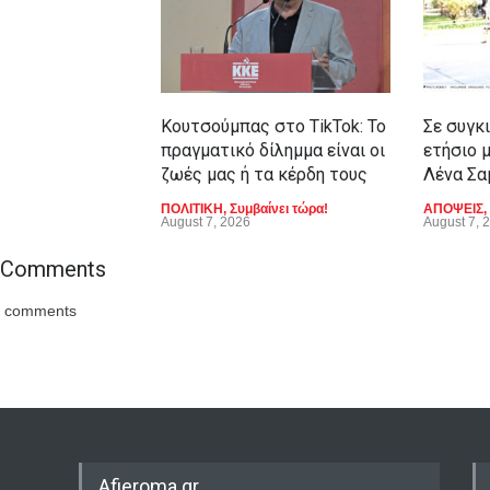
Κουτσούμπας στο TikTok: Το
Σε συγκ
πραγματικό δίλημμα είναι οι
ετήσιο 
ζωές μας ή τα κέρδη τους
Λένα Σα
ΠΟΛΙΤΙΚΗ
,
Συμβαίνει τώρα!
ΑΠΟΨΕΙΣ
,
August 7, 2026
August 7, 
Comments
comments
Afieroma.gr