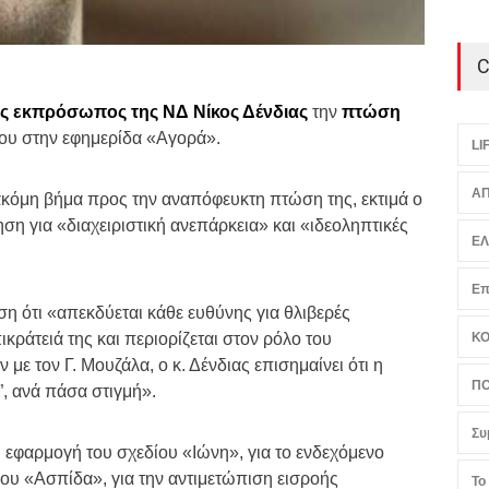
C
ς εκπρόσωπος της ΝΔ Νίκος Δένδιας
την
πτώση
του στην εφημερίδα «Αγορά».
LI
ΑΠ
α ακόμη βήμα προς την αναπόφευκτη πτώση της, εκτιμά ο
ηση για «διαχειριστική ανεπάρκεια» και «ιδεοληπτικές
Ε
Επ
ση ότι «απεκδύεται κάθε ευθύνης για θλιβερές
ράτειά της και περιορίζεται στον ρόλο του
Κ
με τον Γ. Μουζάλα, ο κ. Δένδιας επισημαίνει ότι η
ΠΟ
”, ανά πάσα στιγμή».
Συ
 εφαρμογή του σχεδίου «Ιώνη», για το ενδεχόμενο
ου «Ασπίδα», για την αντιμετώπιση εισροής
Το