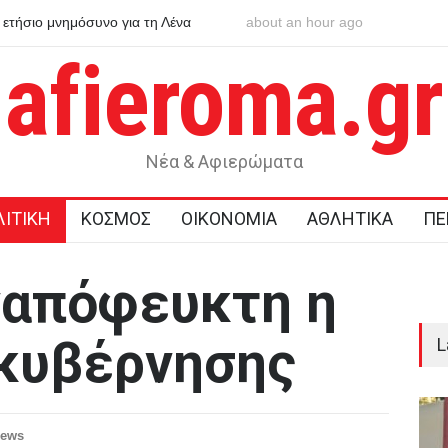
Ο Άντονι Μπουρντέν, ο έρωτας, η κουζίνα
about an hour ago
Κουτσούμπας στο TikTok:
υ του άλλαξε τη ζωή
μας ή τα κέρδη τους
afieroma.gr
Νέα & Αφιερώματα
ΙΤΙΚΗ
ΚΟΣΜΟΣ
ΟΙΚΟΝΟΜΙΑ
ΑΘΛΗΤΙΚΑ
ΠΕ
ναπόφευκτη η
κυβέρνησης
L
iews