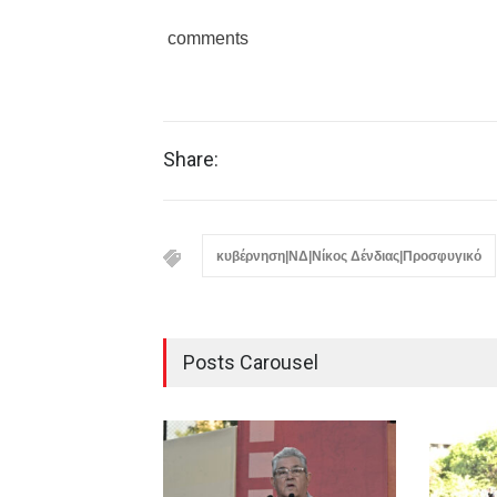
comments
Share:
κυβέρνηση|ΝΔ|Νίκος Δένδιας|Προσφυγικό
Posts Carousel