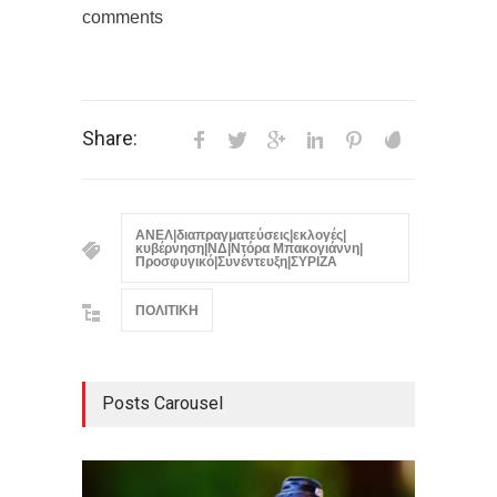
comments
Share:
ΑΝΕΛ|διαπραγματεύσεις|εκλογές|
κυβέρνηση|ΝΔ|Ντόρα Μπακογιάννη|
Προσφυγικό|Συνέντευξη|ΣΥΡΙΖΑ
ΠΟΛΙΤΙΚΗ
Posts Carousel