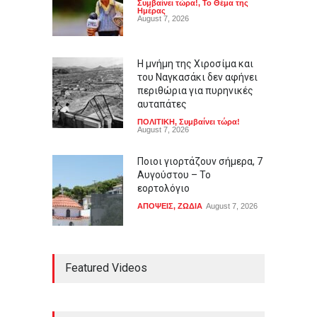
Συμβαίνει τώρα!
,
Το Θέμα της
Ημέρας
August 7, 2026
Η μνήμη της Χιροσίμα και
του Ναγκασάκι δεν αφήνει
περιθώρια για πυρηνικές
αυταπάτες
ΠΟΛΙΤΙΚΗ
,
Συμβαίνει τώρα!
August 7, 2026
Ποιοι γιορτάζουν σήμερα, 7
Αυγούστου – Το
εορτολόγιο
ΑΠΟΨΕΙΣ
,
ΖΩΔΙΑ
August 7, 2026
Ρόμπερτ Πάτινσον κυνηγά
Featured Videos
παιδόφιλο στο νέο τρέιλερ
του Primetime
LIFESTYLE
,
ΠΟΛΙΤΙΣΜΟΣ
August 7, 2026