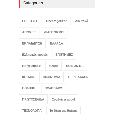
Categories
Ρόι Κον: Αμερικανικό
κάθαρμα και σκοτεινός
πατέρας του Τραμπ, ο
LIFESTYLE
Uncategorized
Αθλητικά
δικηγόρος του διαβόλου
LIFESTYLE
,
ΠΟΛΙΤΙΚΗ
ΑΠΟΨΕΙΣ
ΔΙΑΓΩΝΙΣΜΟΙ
August 7, 2026
ΕΚΠΑΙΔΕΥΣΗ
ΕΛΛΑΔΑ
Ελληνικές γιορτές
ΕΠΙΣΤΗΜΕΣ
Επιχειρήσεις
ΖΩΔΙΑ
ΚΟΙΝΩΝΙΚΑ
ΚΟΣΜΟΣ
ΟΙΚΟΝΟΜΙΑ
ΠΕΡΙΒΑΛΛΟΝ
ΠΟΛΙΤΙΚΗ
ΠΟΛΙΤΙΣΜΟΣ
ΠΡΩΤΟΣΕΛΙΔΑ
Συμβαίνει τώρα!
ΤΕΧΝΟΛΟΓΙΑ
Το Θέμα της Ημέρας