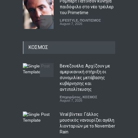
Ρόμπερτ Πάτινσον κυνηγά
παιδόφιλο στο νέο τρέιλερ
του Primetime
LIFESTYLE
,
ΠΟΛΙΤΙΣΜΟΣ
August 7, 2026
Ρόι Κον: Αμερικανικό
ΚΟΣΜΟΣ
κάθαρμα και σκοτεινός
πατέρας του Τραμπ, ο
δικηγόρος του διαβόλου
Βενεζουέλα: Αρχίζουν με
LIFESTYLE
,
ΠΟΛΙΤΙΚΗ
August 7, 2026
αμερικανική στήριξη οι
συνομιλίες μετάβασης
Τα σημαντικότερα νέα της
κυβέρνησης και
ημέρας
αντιπολίτευσης
Συμβαίνει τώρα!
Επιχειρήσεις
,
ΚΟΣΜΟΣ
,
Το Θέμα της
Ημέρας
August 7, 2026
August 7, 2026
Viral βίντεο: Γάλλος
μουσικός νανουρίζει αγέλη
λιονταριών με το November
Rain