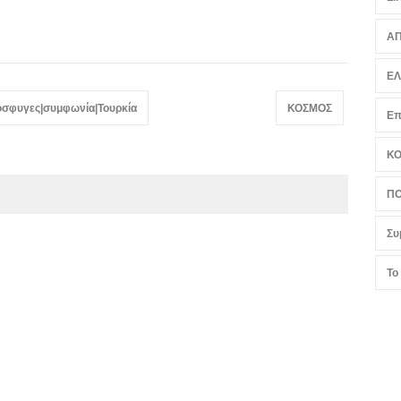
ΑΠ
Ε
όσφυγες|συμφωνία|Τουρκία
ΚΟΣΜΟΣ
Επ
Κ
ΠΟ
Συ
Το