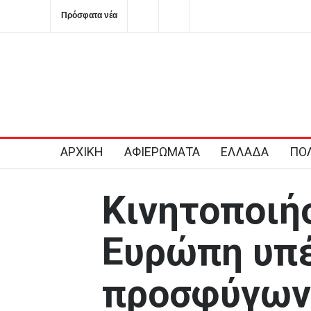
Πρόσφατα νέα
Τα σημαντικότερα νέα της ημέρας
Σφοδρή επίθεση κατ
του κόμματος για δο
σπέκουλα
ΑΡΧΙΚΗ
ΑΦΙΕΡΩΜΑΤΑ
ΕΛΛΑΔΑ
ΠΟΛ
Κινητοποιή
Ευρώπη υπ
προσφύγων