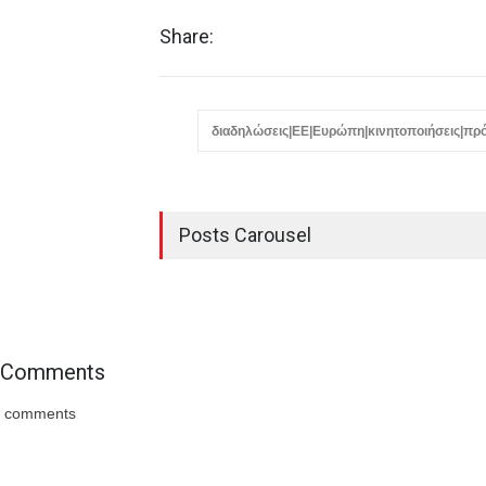
Share:
διαδηλώσεις|ΕΕ|Ευρώπη|κινητοποιήσεις|πρ
Posts Carousel
Comments
comments