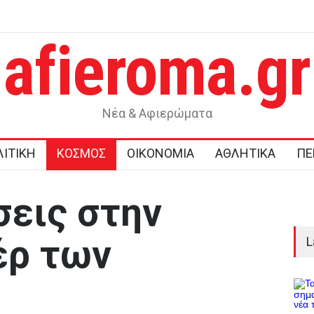
afieroma.gr
ά Καρυστιανού από τους αποχωρήσαντες
Υπό μερικό έλεγχο η φωτ
λοφονία χαρακτήρων και πολιτική
Νέα & Αφιερώματα
ΙΤΙΚΗ
ΚΟΣΜΟΣ
ΟΙΚΟΝΟΜΙΑ
ΑΘΛΗΤΙΚΑ
ΠΕ
σεις στην
έρ των
L