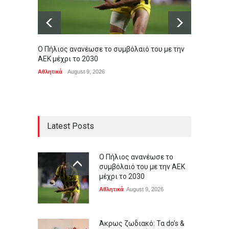
Ο Πήλιος ανανέωσε το συμβόλαιό του με την
Άκρως 
ΑΕΚ μέχρι το 2030
εβδομ
Αθλητικά
August 9, 2026
ΖΩΔΙΑ
,
Latest Posts
Ο Πήλιος ανανέωσε το
συμβόλαιό του με την ΑΕΚ
μέχρι το 2030
Αθλητικά
August 9, 2026
Άκρως ζωδιακό: Τα do’s &