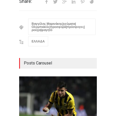
Share:
Βαγγέλης Μαρινάκης|γεύματα|
Ολυμπιακός|προσφορά|πρόσφυγες|
ρούχα|φαγητό
ΕΛΛΑΔΑ
Posts Carousel