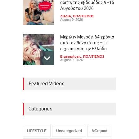
don’ts της εβδομάδας 9–15
Αυγούστου 2026
ΖΩΔΙΑ
,
ΠΟΛΙΤΙΣΜΟΣ
August 9, 2026
Μέριλιν Μονρόε: 64 χρόνια
από τον θάνατό της – Τι
είχε πει για την Ελλάδα
Επιχειρήσεις
,
ΠΟΛΙΤΙΣΜΟΣ
August 9, 2026
Μεταγραφές φοιτητών:
Featured Videos
ποιες είναι οι
προϋποθέσεις
ΕΚΠΑΙΔΕΥΣΗ
August 9, 2026
Categories
Μεσογειακή διατροφή: τι
δείχνουν τα επιστημονικά
δεδομένα
LIFESTYLE
Uncategorized
Αθλητικά
ΥΓΕΙΑ
August 9, 2026