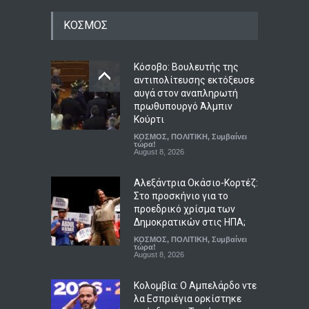
Ο Πήλιος ανανέωσε το
ΚΟΣΜΟΣ
συμβόλαιό του με την ΑΕΚ
μέχρι το 2030
Αθλητικά
August 9, 2026
Κόσοβο: Βουλευτής της
αντιπολίτευσης εκτόξευσε
αυγά στον αναπληρωτή
Άκρως ζωδιακό: Τα do’s &
πρωθυπουργό Άλμπιν
don’ts της εβδομάδας 9–15
Κούρτι
Αυγούστου 2026
ΚΟΣΜΟΣ
,
ΠΟΛΙΤΙΚΗ
,
Συμβαίνει
ΖΩΔΙΑ
τώρα!
,
ΠΟΛΙΤΙΣΜΟΣ
August 9, 2026
August 8, 2026
Αλεξάντρια Οκάσιο-Κορτέζ:
Στο προσκήνιο για το
προεδρικό χρίσμα των
Δημοκρατικών στις ΗΠΑ;
ΚΟΣΜΟΣ
,
ΠΟΛΙΤΙΚΗ
,
Συμβαίνει
τώρα!
August 8, 2026
Κολομβία: Ο Αμπελάρδο ντε
λα Εσπριέγια ορκίστηκε