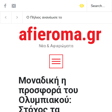
Ο Πήλιος ανανέωσε το
Άκρως ζωδιακό: Τα do’
συμβόλαιό του με την ΑΕΚ
don’ts της εβδομάδας
μέχρι το 2030
Αυγούστου 2026
afieroma.gr
Νέα & Αφιερώματα
Μοναδική η
προσφορά του
Ολυμπιακού:
Στόχος τα