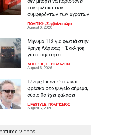
δεν μπορεί να παριστάνει
τον φύλακα των
συμφερόντων των αγροτών
ΠΟΛΙΤΙΚΗ
,
Συμβαίνει τώρα!
August 6, 2026
Μήνυμα 112 για φωτιά στην
Κρήνη Λάρισας – Έκκληση
για ετοιμότητα
ΑΠΟΨΕΙΣ
,
ΠΕΡΙΒΑΛΛΟΝ
August 6, 2026
Τζέιμς Γκρέι: Ό,τι είναι
φρέσκο στο ψυγείο σήμερα,
αύριο θα έχει χαλάσει
LIFESTYLE
,
ΠΟΛΙΤΙΣΜΟΣ
August 6, 2026
Πώς ο εφιάλτης της
Χιροσίμας στοίχειωσε το
eatured Videos