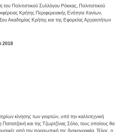
η του Πολιτιστικού Συλλόγου Ρόκκας, Πολιτιστικού
ιφέρειας Κρήτης Περιφερειακής Ενότητα Χανίων,
ου Ακαδημίας Κρήτης και της Εφορείας Αρχαιοτήτων
υ 2018
τηρίων κίνησης των γιορτών, υπό την καλλιτεχνική
νη Παπατζανή και της Τζωρτζίνας Σόλο, τους οποίους θα
ουσικές από την προσωπική της δισκογραφία. Τέλος, η