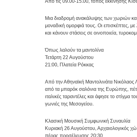
Από τις 09.00-15.00, τόπος εκκίνησης Κί
Μια διαδρομή ανακάλυψης των χωριών και τ
μοναδική ομορφιά τους. Οι επισκέπτες, μ
και κάνουν στάσεις σε οινοποιεία, τυροκομε
Όπως λαλούν τα μαντολίνα
Τετάρτη 22 Αυγούστου
21:00, Πλατεία Ρόκκας
Από την Αθηναϊκή Μαντολινάτα Νικόλαος 
από τα μπαρόκ σαλόνια της Ευρώπης, πέτ
ιταλικές ταραντέλες και άφησε το στίγμα τ
γωνιές της Μεσογείου.
Κλασική Μουσική Συμφωνική Συναυλία
Κυριακή 26 Αυγούστου, Αρχαιολογικός χ
πέρας προσέλευσης 20:30