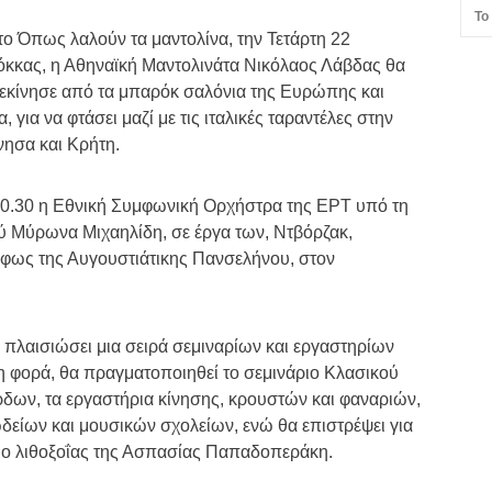
Το
ο Όπως λαλούν τα μαντολίνα, την Τετάρτη 22
Ρόκκας, η Αθηναϊκή Μαντολινάτα Νικόλαος Λάβδας θα
 ξεκίνησε από τα μπαρόκ σαλόνια της Ευρώπης και
για να φτάσει μαζί με τις ιταλικές ταραντέλες στην
νησα και Κρήτη.
 20.30 η Εθνική Συμφωνική Ορχήστρα της ΕΡΤ υπό τη
ύ Μύρωνα Μιχαηλίδη, σε έργα των, Ντβόρζακ,
 φως της Αυγουστιάτικης Πανσελήνου, στον
 πλαισιώσει μια σειρά σεμιναρίων και εργαστηρίων
τη φορά, θα πραγματοποιηθεί το σεμινάριο Κλασικού
δων, τα εργαστήρια κίνησης, κρουστών και φαναριών,
ωδείων και μουσικών σχολείων, ενώ θα επιστρέψει για
ριο λιθοξοΐας της Ασπασίας Παπαδοπεράκη.