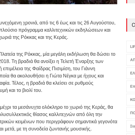
υνεχόμενη χρονιά, από τις 6 έως και τις 26 Αυγούστου,
C
α πλούσιο πρόγραμμα καλλιτεχνικών εκδηλώσεων και
ωριά της Ρόκκας και της Κεράς.
LI
Πλατεία της Ρόκκας, μία μεγάλη εκδήλωση θα δώσει το
ΑΠ
018. Τη βραδιά θα ανοίξει η Τελετή Έναρξης των
ή επιμέλεια της Φαίδρας Πισιμίση, του Γιάννη
Ε
ποία θα ακολουθήσει η Γιώτα Νέγκα με ήχους και
φία. Τέλος, η βραδιά θα κλείσει σε ρυθμούς
Επ
μή και το βιολί του.
Κ
μέχρι τα μεσάνυχτα ολόκληρο το χωριό της Κεράς, θα
ΠΟ
πολυσυλλεκτικός θίασος καλλιτεχνών από όλη την
τρικών κειμένων που περιγράφουν σημαντικά γεγονότα
Συ
αι μετά, με τη συνοδεία ζωντανής μουσικής.