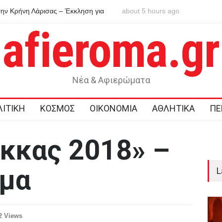
την Κρήνη Λάρισας – Έκκληση για
about 5 hours ago
Τζέιμς Γκρέι: Ό,τι είναι φρέσ
έχει χαλάσει
afieroma.gr
Νέα & Αφιερώματα
ΙΤΙΚΗ
ΚΟΣΜΟΣ
ΟΙΚΟΝΟΜΙΑ
ΑΘΛΗΤΙΚΑ
ΠΕ
όκκας 2018» –
μμα
L
2 Views