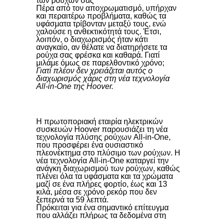
των ρούχων σας
Πέρα από τον αποχρωματισμό, υπήρχαν
και περαιτέρω προβλήματα, καθώς τα
υφάσματα τρίβονταν μεταξύ τους, ενώ
χαλούσε η ανθεκτικότητά τους. Έτσι,
λοιπόν, ο διαχωρισμός ήταν κάτι
αναγκαίο, αν θέλατε να διατηρήσετε τα
ρούχα σας φρέσκα και καθαρά. Γιατί
μιλάμε όμως σε παρελθοντικό χρόνο;
Γιατί πλέον δεν χρειάζεται αυτός ο
διαχωρισμός χάρις στη νέα τεχνολογία
All-in-One της Hoover.
Η πρωτοποριακή εταιρία ηλεκτρικών
συσκευών Hoover παρουσιάζει τη νέα
τεχνολογία πλύσης ρούχων All-in-One,
που προσφέρει ένα ουσιαστικό
πλεονέκτημα στο πλύσιμο των ρούχων. Η
νέα τεχνολογία All-in-One καταργεί την
ανάγκη διαχωρισμού των ρούχων, καθώς
πλένει όλα τα υφάσματα και τα χρώματα
μαζί σε ένα πλήρες φορτίο, έως και 13
κιλά, μέσα σε χρόνο ρεκόρ που δεν
ξεπερνά τα 59 λεπτά.
Πρόκειται για ένα σημαντικό επίτευγμα
που αλλάζει πλήρως τα δεδομένα στη