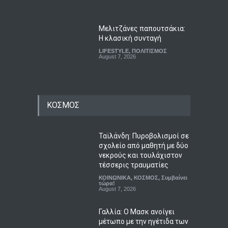
Μελιτζάνες παπουτσάκια:
Η κλασική συνταγή
LIFESTYLE
,
ΠΟΛΙΤΙΣΜΟΣ
August 7, 2026
ΚΟΣΜΟΣ
Ταϊλάνδη: Πυροβολισμοί σε
σχολείο από μαθητή με δύο
νεκρούς και τουλάχιστον
τέσσερις τραυματίες
ΚΟΙΝΩΝΙΚΑ
,
ΚΟΣΜΟΣ
,
Συμβαίνει
τώρα!
August 7, 2026
Γαλλία: Ο Μασκ ανοίγει
μέτωπο με την ηγέτιδα των