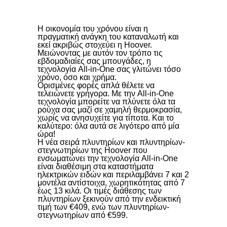
Η οικονομία του χρόνου είναι η
πραγματική ανάγκη του καταναλωτή και
εκεί ακριβώς στοχεύει η Hoover.
Μειώνοντας με αυτόν τον τρόπο τις
εβδομαδιαίες σας μπουγάδες, η
τεχνολογία All-in-One σας γλιτώνει τόσο
χρόνο, όσο και χρήμα.
Ορισμένες φορές απλά θέλετε να
τελειώνετε γρήγορα. Με την All-in-One
τεχνολογία μπορείτε να πλύνετε όλα τα
ρούχα σας μαζί σε χαμηλή θερμοκρασία,
χωρίς να ανησυχείτε για τίποτα. Και το
καλύτερο: όλα αυτά σε λιγότερο από μία
ώρα!
Η νέα σειρά πλυντηρίων και πλυντηρίων-
στεγνωτηρίων της Hoover που
ενσωματώνει την τεχνολογία All-in-One
είναι διαθέσιμη στα καταστήματα
ηλεκτρικών ειδών και περιλαμβάνει 7 και 2
μοντέλα αντίστοιχα, χωρητικότητας από 7
έως 13 κιλά. Οι τιμές διάθεσης των
πλυντηρίων ξεκινούν από την ενδεικτική
τιμή των €409, ενώ των πλυντηρίων-
στεγνωτηρίων από €599.