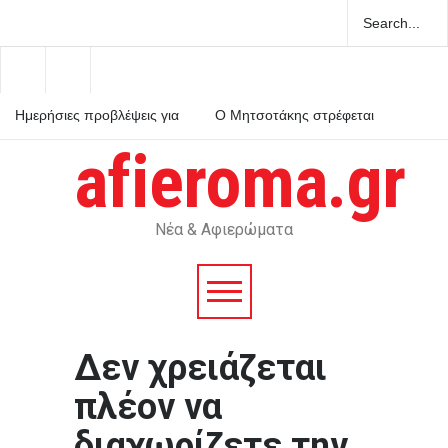
Ημερήσιες προβλέψεις για
Ο Μητσοτάκης στρέφεται
τα ζώδια
κατά του εαυτού του και
κηρύσσει πόλεμο στο
afieroma.gr
ρουσφέτι
Χανιά: ΕΔΕ για τους
αστυνομικούς που έχασαν
την 75χρονη από το τμήμα
– Βρέθηκε νεκρή μετά από
ημέρες
Νέα & Αφιερώματα
Δεν χρειάζεται
πλέον να
διαχωρίζετε την