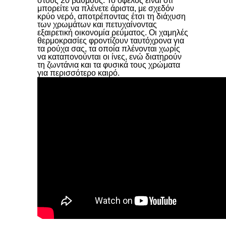
στους 20 βαθμούς. Το όφελος είναι ότι
μπορείτε να πλένετε άριστα, με σχεδόν
κρύο νερό, αποτρέποντας έτσι τη διάχυση
των χρωμάτων και πετυχαίνοντας
εξαιρετική οικονομία ρεύματος. Οι χαμηλές
θερμοκρασίες φροντίζουν ταυτόχρονα για
τα ρούχα σας, τα οποία πλένονται χωρίς
να καταπονούνται οι ίνες, ενώ διατηρούν
τη ζωντάνια και τα φυσικά τους χρώματα
για περισσότερο καιρό.