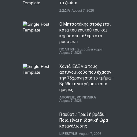
τα ζώδια
ΖΩΔΙΑ
August 7, 2026
Ο Μητσοτάκης στρέφεται
κατά του εαυτού του και
κηρύσσει πόλεμο στο
ρουσφέτι
ΠΟΛΙΤΙΚΗ
,
Συμβαίνει τώρα!
August 7, 2026
Χανιά: ΕΔΕ για τους
αστυνομικούς που έχασαν
την 75χρονη από το τμήμα –
Βρέθηκε νεκρή μετά από
ημέρες
ΑΠΟΨΕΙΣ
,
ΚΟΙΝΩΝΙΚΑ
August 7, 2026
Γιαούρτι: Πρωί ή βράδυ;
Ποια είναι η ιδανική ώρα
κατανάλωσης
LIFESTYLE
August 7, 2026