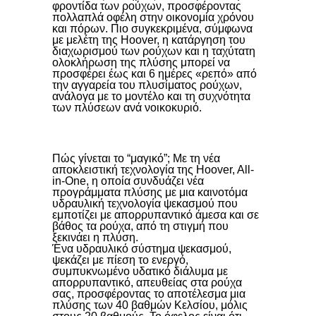
φροντίδα των ρούχων, προσφέροντας
πολλαπλά οφέλη στην οικονομία χρόνου
και πόρων. Πιο συγκεκριμένα, σύμφωνα
με μελέτη της Hoover, η κατάργηση του
διαχωρισμού των ρούχων και η ταχύτατη
ολοκλήρωση της πλύσης μπορεί να
προσφέρει έως και 6 ημέρες «ρεπό» από
την αγγαρεία του πλυσίματος ρούχων,
ανάλογα με το μοντέλο και τη συχνότητα
των πλύσεων ανά νοικοκυριό.
Πώς γίνεται το “μαγικό”; Με τη νέα
αποκλειστική τεχνολογία της Hoover, All-
in-One, η οποία συνδυάζει νέα
προγράμματα πλύσης με μια καινοτόμα
υδραυλική τεχνολογία ψεκασμού που
εμποτίζει με απορρυπαντικό άμεσα και σε
βάθος τα ρούχα, από τη στιγμή που
ξεκινάει η πλύση.
Ένα υδραυλικό σύστημα ψεκασμού,
ψεκάζει με πίεση το ενεργό,
συμπυκνωμένο υδατικό διάλυμα με
απορρυπαντικό, απευθείας στα ρούχα
σας, προσφέροντας το αποτέλεσμα μια
πλύσης των 40 βαθμών Κελσίου, μόλις