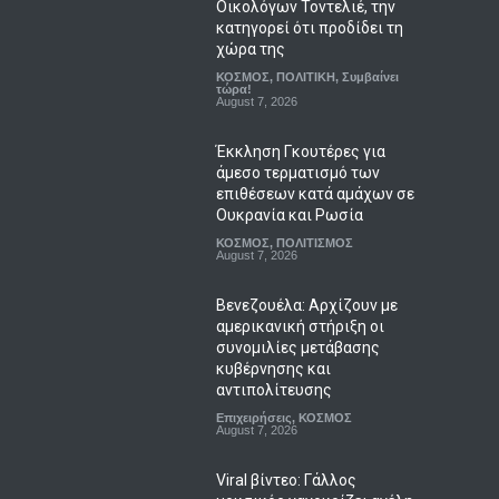
Οικολόγων Τοντελιέ, την
κατηγορεί ότι προδίδει τη
χώρα της
ΚΟΣΜΟΣ
,
ΠΟΛΙΤΙΚΗ
,
Συμβαίνει
τώρα!
August 7, 2026
Έκκληση Γκουτέρες για
άμεσο τερματισμό των
επιθέσεων κατά αμάχων σε
Ουκρανία και Ρωσία
ΚΟΣΜΟΣ
,
ΠΟΛΙΤΙΣΜΟΣ
August 7, 2026
Βενεζουέλα: Αρχίζουν με
αμερικανική στήριξη οι
συνομιλίες μετάβασης
κυβέρνησης και
αντιπολίτευσης
Επιχειρήσεις
,
ΚΟΣΜΟΣ
August 7, 2026
Viral βίντεο: Γάλλος