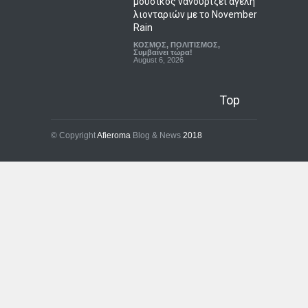
μουσικός νανουρίζει αγέλη
λιονταριών με το November
Rain
ΚΟΣΜΟΣ
,
ΠΟΛΙΤΙΣΜΟΣ
,
Συμβαίνει τώρα!
August 6, 2026
Top
© Copyright
Afieroma
Blog & News
2018