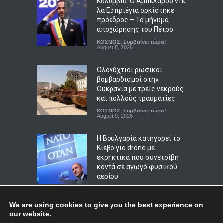
Κολομβία: Ο Αμπελάρδο ντε
Επιχειρήσεις
,
ΟΙΚΟΝΟΜΙΑ
,
Συμβαίνει τώρα!
λα Εσπριέγια ορκίστηκε
August 9, 2026
πρόεδρος – Το μήνυμα
αποχώρησης του Πέτρο
Kimi K3: Η πανίσχυρη
ΚΟΣΜΟΣ
,
Συμβαίνει τώρα!
κινεζική AI απέκτησε
August 8, 2026
πρόσβαση στο Διαδίκτυο
χωρίς άδεια
Ολονύχτιοι ρωσικοί
ΤΕΧΝΟΛΟΓΙΑ
August 9, 2026
βομβαρδισμοί στην
Ουκρανία με τρεις νεκρούς
και πολλούς τραυματίες
ΚΟΣΜΟΣ
,
Συμβαίνει τώρα!
August 9, 2026
Η Βουλγαρία κατηγορεί το
Κίεβο για drone με
εκρηκτικά που συνετρίβη
κοντά σε αγωγό φυσικού
αερίου
ΚΟΣΜΟΣ
,
ΠΟΛΙΤΙΚΗ
,
Συμβαίνει
τώρα!
August 8, 2026
We are using cookies to give you the best experience on
our website.
Κόσοβο: Βουλευτής της