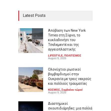
Latest Posts
Απόβαση των New York
Times στη Σίφνο, το
κυκλαδονήσι του
Τσελεμεντέ και της
αγγειοπλαστικής
LIFESTYLE
,
ΠΟΛΙΤΙΣΜΟΣ
August 9, 2026
Ολονύχτιοι ρωσικοί
βομβαρδισμοί στην
Ουκρανία με τρεις νεκρούς
και πολλούς τραυματίες
ΚΟΣΜΟΣ
,
Συμβαίνει τώρα!
August 9, 2026
Διαστημικοί
σκουπιδιάρηδες: μια πολλά