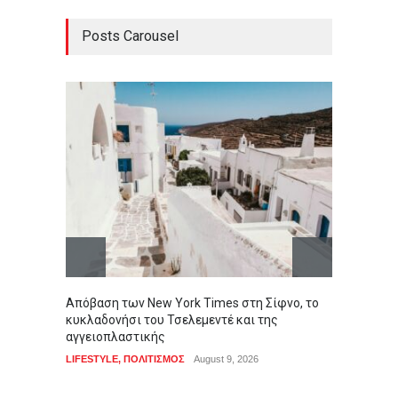
Posts Carousel
Απόβαση των New York Times στη Σίφνο, το
Ολονύχ
κυκλαδονήσι του Τσελεμεντέ και της
Ουκραν
αγγειοπλαστικής
τραυμ
LIFESTYLE
,
ΠΟΛΙΤΙΣΜΟΣ
August 9, 2026
ΚΟΣΜΟ