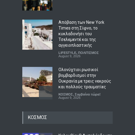
Απόβαση των New York
Times στη Σίφνο, το
κυκλαδονήσι του
Τσελεμεντέ και της
αγγειοπλαστικής
LIFESTYLE
,
ΠΟΛΙΤΙΣΜΟΣ
August 9, 2026
Ολονύχτιοι ρωσικοί
βομβαρδισμοί στην
Ουκρανία με τρεις νεκρούς
και πολλούς τραυματίες
ΚΟΣΜΟΣ
,
Συμβαίνει τώρα!
August 9, 2026
Διαστημικοί
ΚΟΣΜΟΣ
σκουπιδιάρηδες: μια πολλά
υποσχόμενη
επιχειρηματική ιδέα