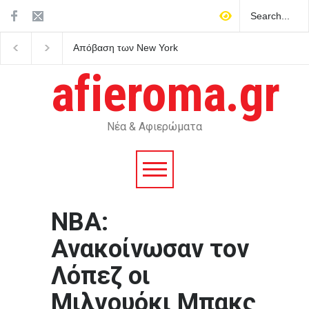
Απόβαση των New York
Ολονύχτιοι ρωσικοί
Times στη Σίφνο, το
βομβαρδισμοί στην
κυκλαδονήσι του Τσελεμεντέ
Ουκρανία με τρεις νεκ
afieroma.gr
και της αγγειοπλαστικής
και πολλούς τραυματί
Νέα & Αφιερώματα
ΝΒΑ:
Ανακοίνωσαν τον
Λόπεζ οι
Μιλγουόκι Μπακς