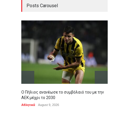
Posts Carousel
Ο Πήλιος ανανέωσε το συμβόλαιό του με την
Άκρως 
ΑΕΚ μέχρι το 2030
εβδομ
Αθλητικά
August 9, 2026
ΖΩΔΙΑ
,