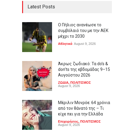
Latest Posts
Ο Πήλιος ανανέωσε το
συμβόλαιό του με την ΑΕΚ
μέχρι το 2030
Αθλητικά
August 9, 2026
Άκρως ζωδιακό: Τα do’s &
don’ts της εβδομάδας 9–15
Αυγούστου 2026
ΖΩΔΙΑ
,
ΠΟΛΙΤΙΣΜΟΣ
August 9, 2026
Μέριλιν Μονρόε: 64 χρόνια
από τον θάνατό της – Τι
είχε πει για την Ελλάδα
Επιχειρήσεις
,
ΠΟΛΙΤΙΣΜΟΣ
August 9, 2026