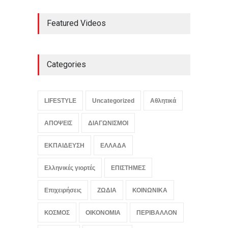
Μεταγραφές φοιτητών:
Featured Videos
ποιες είναι οι
προϋποθέσεις
ΕΚΠΑΙΔΕΥΣΗ
August 9, 2026
Categories
Μεσογειακή διατροφή: τι
δείχνουν τα επιστημονικά
δεδομένα
LIFESTYLE
Uncategorized
Αθλητικά
ΥΓΕΙΑ
August 9, 2026
ΑΠΟΨΕΙΣ
ΔΙΑΓΩΝΙΣΜΟΙ
ΕΚΠΑΙΔΕΥΣΗ
ΕΛΛΑΔΑ
Ελληνικές γιορτές
ΕΠΙΣΤΗΜΕΣ
Επιχειρήσεις
ΖΩΔΙΑ
ΚΟΙΝΩΝΙΚΑ
ΚΟΣΜΟΣ
ΟΙΚΟΝΟΜΙΑ
ΠΕΡΙΒΑΛΛΟΝ