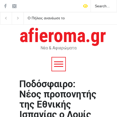
Ο Πήλιος ανανέωσε το
Άκρως ζωδιακό: Τα do’
συμβόλαιό του με την ΑΕΚ
don’ts της εβδομάδας
μέχρι το 2030
Αυγούστου 2026
afieroma.gr
Νέα & Αφιερώματα
Ποδόσφαιρο:
Νέος προπονητής
της Εθνικής
Ισπανίας ο Λουίς