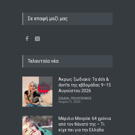
Σε επαφή μαζί μας
Τελευταία νέα
Άκρως ζωδιακό: Τα do’s &
don’ts της εβδομάδας 9–15
Αυγούστου 2026
ΖΩΔΙΑ
,
ΠΟΛΙΤΙΣΜΟΣ
August 9, 2026
Μέριλιν Μονρόε: 64 χρόνια
από τον θάνατό της – Τι
είχε πει για την Ελλάδα