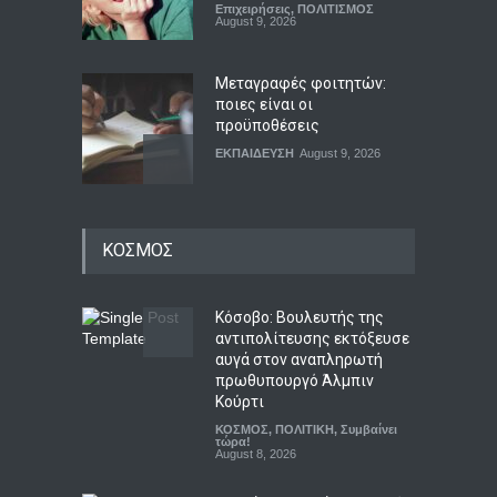
Επιχειρήσεις
,
ΠΟΛΙΤΙΣΜΟΣ
August 9, 2026
Μεταγραφές φοιτητών:
ποιες είναι οι
προϋποθέσεις
ΕΚΠΑΙΔΕΥΣΗ
August 9, 2026
Μεσογειακή διατροφή: τι
ΚΟΣΜΟΣ
δείχνουν τα επιστημονικά
δεδομένα
ΥΓΕΙΑ
August 9, 2026
Κόσοβο: Βουλευτής της
αντιπολίτευσης εκτόξευσε
αυγά στον αναπληρωτή
Ο Πήλιος ανανέωσε το
πρωθυπουργό Άλμπιν
συμβόλαιό του με την ΑΕΚ
Κούρτι
μέχρι το 2030
ΚΟΣΜΟΣ
,
ΠΟΛΙΤΙΚΗ
,
Συμβαίνει
Αθλητικά
τώρα!
August 9, 2026
August 8, 2026