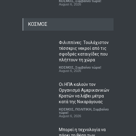
ΚΟΣΜΟΣ
,
Συμβαίνει τώρα!
August 6, 2026
ΚΟΣΜΟΣ
Φιλιππίνες: Τουλάχιστον
τέσσερις νεκροί από τις
σφοδρές καταιγίδες που
πλήττουν τη χώρα
ΚΟΣΜΟΣ
,
Συμβαίνει τώρα!
August 6, 2026
Οι ΗΠΑ καλούν τον
Οργανισμό Αμερικανικών
Κρατών να λάβει μέτρα
κατά της Νικαράγουας
ΚΟΣΜΟΣ
,
ΠΟΛΙΤΙΚΗ
,
Συμβαίνει
τώρα!
August 6, 2026
Μπορεί η τεχνολογία να
πάρει τη θέση των