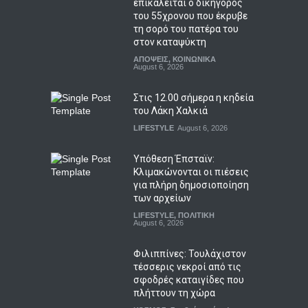
επικαλείται ο δικηγόρος
του 55χρονου που έκρυβε
τη σορό του πατέρα του
στον καταψύκτη
ΑΠΟΨΕΙΣ
,
ΚΟΙΝΩΝΙΚΑ
August 6, 2026
Στις 12.00 σήμερα η κηδεία
του Λάκη Χαλκιά
LIFESTYLE
August 6, 2026
Υπόθεση Έπσταϊν:
Κλιμακώνονται οι πιέσεις
για πλήρη δημοσιοποίηση
των αρχείων
LIFESTYLE
,
ΠΟΛΙΤΙΚΗ
August 6, 2026
Φιλιππίνες: Τουλάχιστον
τέσσερις νεκροί από τις
σφοδρές καταιγίδες που
πλήττουν τη χώρα