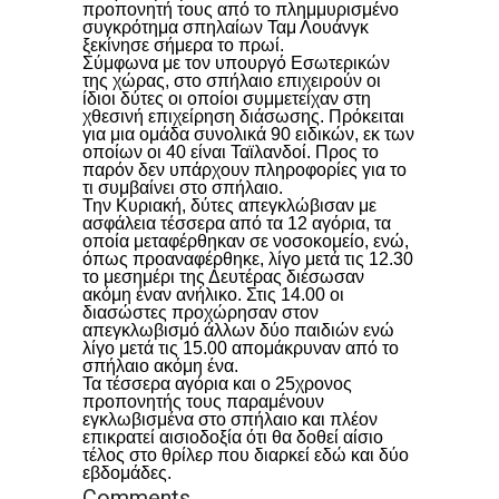
προπονητή τους από το πλημμυρισμένο
συγκρότημα σπηλαίων Ταμ Λουάνγκ
ξεκίνησε σήμερα το πρωί.
Σύμφωνα με τον υπουργό Εσωτερικών
της χώρας, στο σπήλαιο επιχειρούν οι
ίδιοι δύτες οι οποίοι συμμετείχαν στη
χθεσινή επιχείρηση διάσωσης. Πρόκειται
για μια ομάδα συνολικά 90 ειδικών, εκ των
οποίων οι 40 είναι Ταϊλανδοί. Προς το
παρόν δεν υπάρχουν πληροφορίες για το
τι συμβαίνει στο σπήλαιο.
Την Κυριακή, δύτες απεγκλώβισαν με
ασφάλεια τέσσερα από τα 12 αγόρια, τα
οποία μεταφέρθηκαν σε νοσοκομείο, ενώ,
όπως προαναφέρθηκε, λίγο μετά τις 12.30
το μεσημέρι της Δευτέρας διέσωσαν
ακόμη έναν ανήλικο. Στις 14.00 οι
διασώστες προχώρησαν στον
απεγκλωβισμό άλλων δύο παιδιών ενώ
λίγο μετά τις 15.00 απομάκρυναν από το
σπήλαιο ακόμη ένα.
Τα τέσσερα αγόρια και ο 25χρονος
προπονητής τους παραμένουν
εγκλωβισμένα στο σπήλαιο και πλέον
επικρατεί αισιοδοξία ότι θα δοθεί αίσιο
τέλος στο θρίλερ που διαρκεί εδώ και δύο
εβδομάδες.
Comments