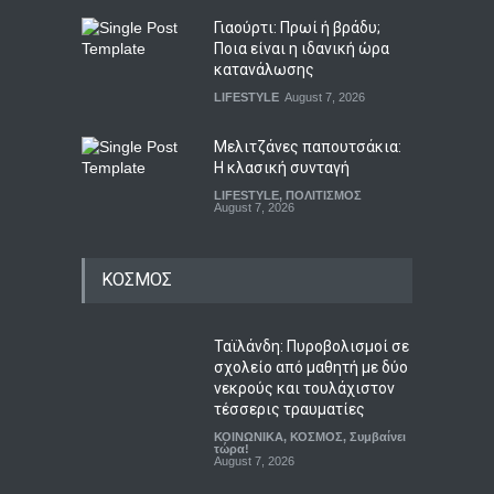
Γιαούρτι: Πρωί ή βράδυ;
Ποια είναι η ιδανική ώρα
κατανάλωσης
LIFESTYLE
August 7, 2026
Μελιτζάνες παπουτσάκια:
Η κλασική συνταγή
LIFESTYLE
,
ΠΟΛΙΤΙΣΜΟΣ
August 7, 2026
ΚΟΣΜΟΣ
Ταϊλάνδη: Πυροβολισμοί σε
σχολείο από μαθητή με δύο
νεκρούς και τουλάχιστον
τέσσερις τραυματίες
ΚΟΙΝΩΝΙΚΑ
,
ΚΟΣΜΟΣ
,
Συμβαίνει
τώρα!
August 7, 2026