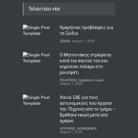
Τελευταία νέα
Ημερήσιες προβλέψεις για
τα ζώδια
ΖΩΔΙΑ
August 7, 2026
Ο Μητσοτάκης στρέφεται
κατά του εαυτού του και
κηρύσσει πόλεμο στο
ρουσφέτι
ΠΟΛΙΤΙΚΗ
,
Συμβαίνει τώρα!
August 7, 2026
Χανιά: ΕΔΕ για τους
αστυνομικούς που έχασαν
την 75χρονη από το τμήμα –
Βρέθηκε νεκρή μετά από
ημέρες
ΑΠΟΨΕΙΣ
,
ΚΟΙΝΩΝΙΚΑ
August 7, 2026