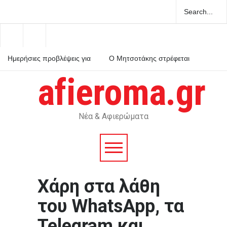
Ημερήσιες προβλέψεις για
Ο Μητσοτάκης στρέφεται
τα ζώδια
κατά του εαυτού του και
κηρύσσει πόλεμο στο
afieroma.gr
ρουσφέτι
Χανιά: ΕΔΕ για τους
αστυνομικούς που έχασαν
την 75χρονη από το τμήμα
– Βρέθηκε νεκρή μετά από
ημέρες
Νέα & Αφιερώματα
Χάρη στα λάθη
του WhatsApp, τα
Telegram και