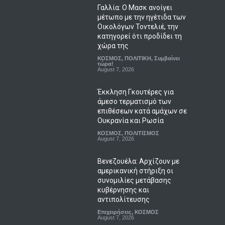
Γαλλία: Ο Μασκ ανοίγει
μέτωπο με την ηγέτιδα των
Οικολόγων Τοντελιέ, την
κατηγορεί ότι προδίδει τη
χώρα της
ΚΟΣΜΟΣ
,
ΠΟΛΙΤΙΚΗ
,
Συμβαίνει
τώρα!
August 7, 2026
Έκκληση Γκουτέρες για
άμεσο τερματισμό των
επιθέσεων κατά αμάχων σε
Ουκρανία και Ρωσία
ΚΟΣΜΟΣ
,
ΠΟΛΙΤΙΣΜΟΣ
August 7, 2026
Βενεζουέλα: Αρχίζουν με
αμερικανική στήριξη οι
συνομιλίες μετάβασης
κυβέρνησης και
αντιπολίτευσης
Επιχειρήσεις
,
ΚΟΣΜΟΣ
August 7, 2026