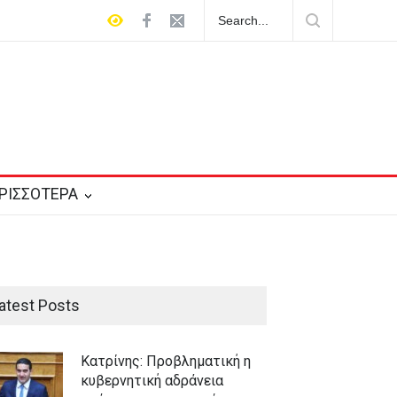
α έξι επιζώντων της πρώτης
Κατρίνης: Προβληματική η κυβερν
ρευστό γεωπολιτικό σκηνικό
ΡΙΣΣΟΤΕΡΑ
atest Posts
Κατρίνης: Προβληματική η
κυβερνητική αδράνεια