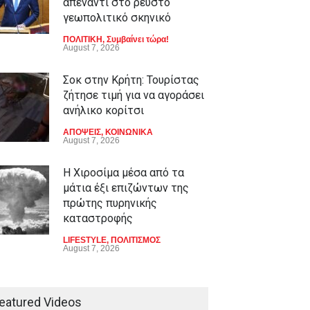
απέναντι στο ρευστό
γεωπολιτικό σκηνικό
ΠΟΛΙΤΙΚΗ
,
Συμβαίνει τώρα!
August 7, 2026
Σοκ στην Κρήτη: Τουρίστας
ζήτησε τιμή για να αγοράσει
ανήλικο κορίτσι
ΑΠΟΨΕΙΣ
,
ΚΟΙΝΩΝΙΚΑ
August 7, 2026
Η Χιροσίμα μέσα από τα
μάτια έξι επιζώντων της
πρώτης πυρηνικής
καταστροφής
LIFESTYLE
,
ΠΟΛΙΤΙΣΜΟΣ
August 7, 2026
Από τους Λουδίτες στην
Τεχνητή Νοημοσύνη: Είναι
eatured Videos