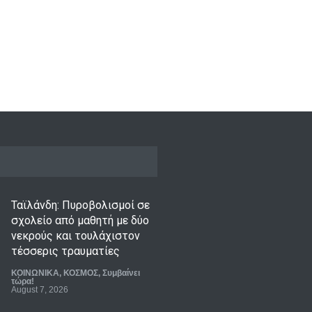
STYLE
,
ΠΟΛΙΤΙΚΗ
ΚΟΣΜΟΣ
,
ΠΟΛΙΤΙΚΗ
,
Συμβαίνει
st 7, 2026
τώρα!
August 7, 2026
Ταϊλάνδη: Πυροβολισμοί σε
σχολείο από μαθητή με δύο
νεκρούς και τουλάχιστον
τέσσερις τραυματίες
ΚΟΙΝΩΝΙΚΑ
,
ΚΟΣΜΟΣ
,
Συμβαίνει
τώρα!
August 7, 2026