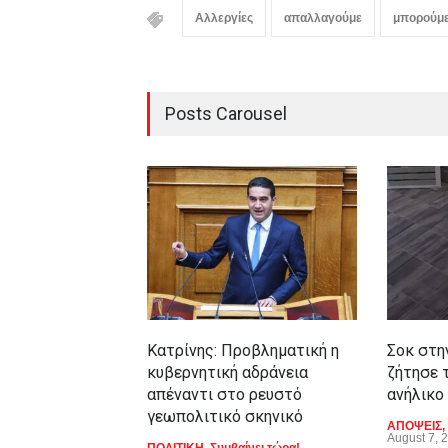
Αλλεργίες
απαλλαγούμε
μπορούμ
Posts Carousel
Κατρίνης: Προβληματική η
Σοκ στη
κυβερνητική αδράνεια
ζήτησε τ
απέναντι στο ρευστό
ανήλικο
γεωπολιτικό σκηνικό
ΑΠΟΨΕΙΣ
,
August 7, 