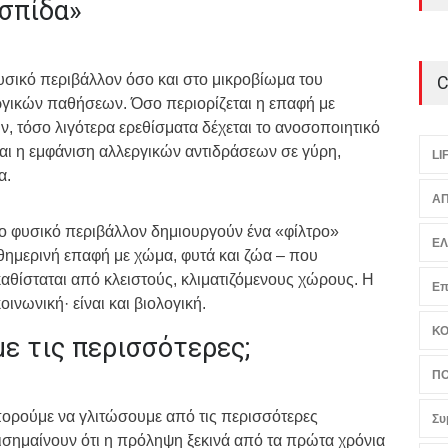
σπίδα»
υσικό περιβάλλον όσο και στο μικροβίωμα του
C
ργικών παθήσεων. Όσο περιορίζεται η επαφή με
, τόσο λιγότερα ερεθίσματα δέχεται το ανοσοποιητικό
ναι η εμφάνιση αλλεργικών αντιδράσεων σε γύρη,
LI
α.
ΑΠ
ο φυσικό περιβάλλον δημιουργούν ένα «φίλτρο»
Ε
θημερινή επαφή με χώμα, φυτά και ζώα – που
αθίσταται από κλειστούς, κλιματιζόμενους χώρους. Η
Επ
οινωνική· είναι και βιολογική.
Κ
ε τις περισσότερες;
ΠΟ
μπορούμε να γλιτώσουμε από τις περισσότερες
Συ
επισημαίνουν ότι η πρόληψη ξεκινά από τα πρώτα χρόνια