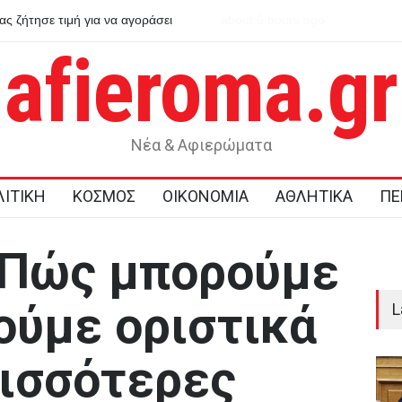
ς ζήτησε τιμή για να αγοράσει
about 6 hours ago
Η Χιροσίμα μέσα από τα μάτι
πυρηνικής καταστροφής
afieroma.gr
Νέα & Αφιερώματα
ΙΤΙΚΗ
ΚΟΣΜΟΣ
ΟΙΚΟΝΟΜΙΑ
ΑΘΛΗΤΙΚΑ
ΠΕ
 Πώς μπορούμε
ούμε οριστικά
L
ρισσότερες