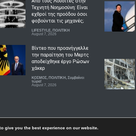
Από τους Λουδίτες στην
Τεχνητή Νοημοσύνη: Είναι
εχθροί της προόδου όσοι
φοβούνται τις μηχανές;
LIFESTYLE
,
ΠΟΛΙΤΙΚΗ
August 7, 2026
Βίντεο που προανήγγελλε
την παραίτηση του Μερτς
αποδείχθηκε έργο Ρώσων
χάκερ
ΚΟΣΜΟΣ
,
ΠΟΛΙΤΙΚΗ
,
Συμβαίνει
τώρα!
August 7, 2026
Κατρίνης: Προβληματική η
κυβερνητική αδράνεια
απέναντι στο ρευστό
γεωπολιτικό σκηνικό
to give you the best experience on our website.
ΠΟΛΙΤΙΚΗ
,
Συμβαίνει τώρα!
August 7, 2026