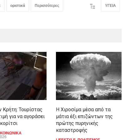
ε
οριστικά
Περισσότερες
ΥΓΕΙΑ
ν Κρήτη: Τουρίστας
Η Χιροσίμα μέσα από τα
Από
ιμή για να αγοράσει
μάτια έξι επιζώντων της
Τεχ
 κορίτσι
πρώτης πυρηνικής
εχθ
καταστροφής
φοβ
ΚΟΙΝΩΝΙΚΑ
2026