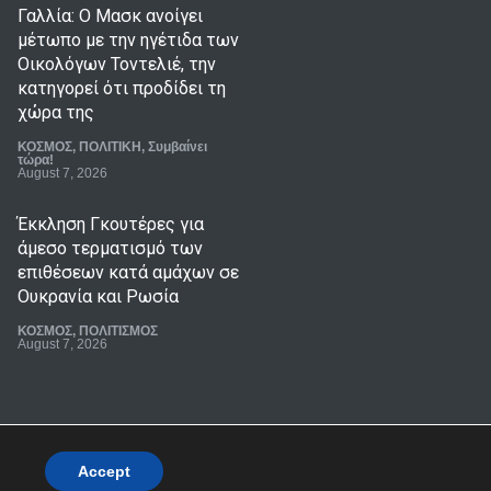
Γαλλία: Ο Μασκ ανοίγει
μέτωπο με την ηγέτιδα των
Οικολόγων Τοντελιέ, την
κατηγορεί ότι προδίδει τη
χώρα της
ΚΟΣΜΟΣ
,
ΠΟΛΙΤΙΚΗ
,
Συμβαίνει
τώρα!
August 7, 2026
Έκκληση Γκουτέρες για
άμεσο τερματισμό των
επιθέσεων κατά αμάχων σε
Ουκρανία και Ρωσία
ΚΟΣΜΟΣ
,
ΠΟΛΙΤΙΣΜΟΣ
August 7, 2026
Βίντεο που προανήγγελλε
την παραίτηση του Μερτς
αποδείχθηκε έργο Ρώσων
χάκερ
Accept