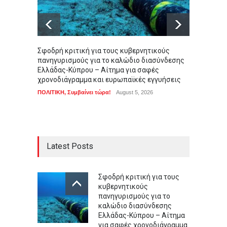
Σφοδρή κριτική για τους κυβερνητικούς
Βάρκιζ
πανηγυρισμούς για το καλώδιο διασύνδεσης
καρέ-κ
Ελλάδας-Κύπρου – Αίτημα για σαφές
διαρρ
χρονοδιάγραμμα και ευρωπαϊκές εγγυήσεις
ΑΠΟΨΕΙ
ΠΟΛΙΤΙΚΗ
,
Συμβαίνει τώρα!
August 5, 2026
Latest Posts
Σφοδρή κριτική για τους
κυβερνητικούς
πανηγυρισμούς για το
καλώδιο διασύνδεσης
Ελλάδας-Κύπρου – Αίτημα
για σαφές χρονοδιάγραμμα