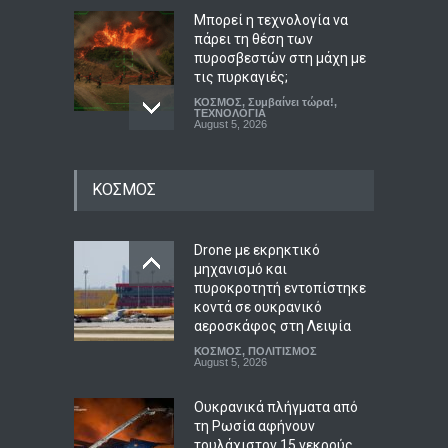
Μπορεί η τεχνολογία να
πάρει τη θέση των
πυροσβεστών στη μάχη με
τις πυρκαγιές;
ΚΟΣΜΟΣ
,
Συμβαίνει τώρα!
,
ΤΕΧΝΟΛΟΓΙΑ
August 5, 2026
Σφοδρή κριτική για τους
κυβερνητικούς
ΚΟΣΜΟΣ
πανηγυρισμούς για το
καλώδιο διασύνδεσης
Ελλάδας-Κύπρου – Αίτημα
Drone με εκρηκτικό
για σαφές χρονοδιάγραμμα
μηχανισμό και
και ευρωπαϊκές εγγυήσεις
πυροκροτητή εντοπίστηκε
κοντά σε ουκρανικό
ΠΟΛΙΤΙΚΗ
,
Συμβαίνει τώρα!
August 5, 2026
αεροσκάφος στη Λειψία
ΚΟΣΜΟΣ
,
ΠΟΛΙΤΙΣΜΟΣ
Βάρκιζα: Βίντεο-
August 5, 2026
ντοκουμέντο καταγράφει
καρέ-καρέ τη δράση
Ουκρανικά πλήγματα από
γυναικείας συμμορίας
τη Ρωσία αφήνουν
διαρρηκτών
τουλάχιστον 15 νεκρούς