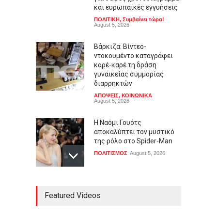
και ευρωπαϊκές εγγυήσεις
ΠΟΛΙΤΙΚΗ
,
Συμβαίνει τώρα!
August 5, 2026
Βάρκιζα: Βίντεο-
ντοκουμέντο καταγράφει
καρέ-καρέ τη δράση
γυναικείας συμμορίας
διαρρηκτών
ΑΠΟΨΕΙΣ
,
ΚΟΙΝΩΝΙΚΑ
August 5, 2026
Η Ναόμι Γουότς
αποκαλύπτει τον μυστικό
της ρόλο στο Spider-Man
ΠΟΛΙΤΙΣΜΟΣ
August 5, 2026
Η Γκρέισι Έιμπραμς
Featured Videos
εμπνέεται από τον Πολ
Μέσκαλ
LIFESTYLE
,
ΠΟΛΙΤΙΣΜΟΣ