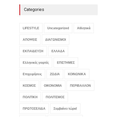
August 5, 2026
Categories
Μπορεί η τεχνολογία να
πάρει τη θέση των
πυροσβεστών στη μάχη με
LIFESTYLE
Uncategorized
Αθλητικά
τις πυρκαγιές;
ΚΟΣΜΟΣ
,
Συμβαίνει τώρα!
,
ΑΠΟΨΕΙΣ
ΔΙΑΓΩΝΙΣΜΟΙ
ΤΕΧΝΟΛΟΓΙΑ
August 5, 2026
ΕΚΠΑΙΔΕΥΣΗ
ΕΛΛΑΔΑ
Ελληνικές γιορτές
ΕΠΙΣΤΗΜΕΣ
Επιχειρήσεις
ΖΩΔΙΑ
ΚΟΙΝΩΝΙΚΑ
ΚΟΣΜΟΣ
ΟΙΚΟΝΟΜΙΑ
ΠΕΡΙΒΑΛΛΟΝ
ΠΟΛΙΤΙΚΗ
ΠΟΛΙΤΙΣΜΟΣ
ΠΡΩΤΟΣΕΛΙΔΑ
Συμβαίνει τώρα!