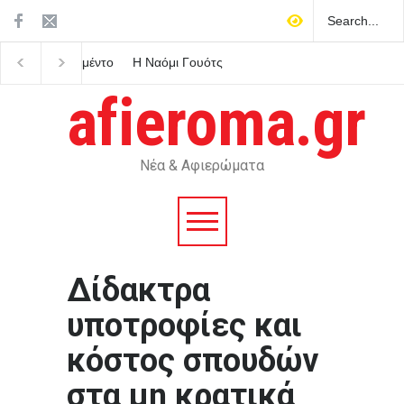
Η Ναόμι Γουότς
Σφοδρή κριτική για το
αποκαλύπτει τον μυστικό
κυβερνητικούς
της ρόλο στο Spider-Man
πανηγυρισμούς για το
afieroma.gr
καλώδιο διασύνδεσης
Ελλάδας-Κύπρου – Αί
για σαφές χρονοδιάγρ
και ευρωπαϊκές εγγυήσ
Νέα & Αφιερώματα
Δίδακτρα
υποτροφίες και
κόστος σπουδών
στα μη κρατικά