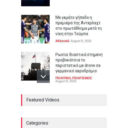
Με γεμάτο γήπεδο η
πρεμιέρα της Άντερλεχτ
στο πρωτάθλημα μετά τη
νίκη στην Τούμπα
Αθλητικά
August 8, 2026
Ρωσία: Βιαστικά στημένη
προβοκάτσια το
περιστατικό με drone σε
γερμανικό αεροδρόμιο
ΠΟΛΙΤΙΚΗ
,
ΠΟΛΙΤΙΣΜΟΣ
August 8, 2026
Υπό έλεγχο τέθηκε η φωτιά
Featured Videos
σε κατάστημα ναυτιλιακών
στον Άλιμο
ΕΛΛΑΔΑ
,
Επιχειρήσεις
August 8, 2026
Categories