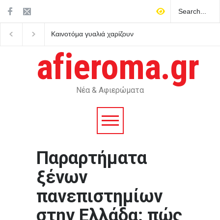
Με γεμάτο γήπεδο η
Ρωσία: Βιαστικά στημ
πρεμιέρα της Άντερλεχτ στο
προβοκάτσια το περισ
πρωτάθλημα μετά τη νίκη
με drone σε γερμανικό
afieroma.gr
στην Τούμπα
αεροδρόμιο
Νέα & Αφιερώματα
Παραρτήματα
ξένων
πανεπιστημίων
στην Ελλάδα: πώς