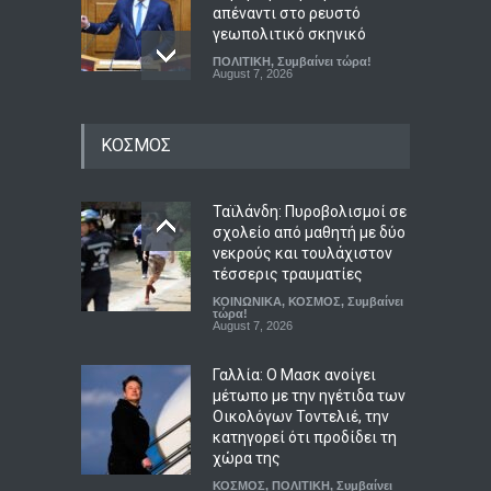
απέναντι στο ρευστό
γεωπολιτικό σκηνικό
ΠΟΛΙΤΙΚΗ
,
Συμβαίνει τώρα!
August 7, 2026
Καινοτόμα γυαλιά χαρίζουν
ΚΟΣΜΟΣ
νυχτερινή και υπέρυθρη
όραση
ΤΕΧΝΟΛΟΓΙΑ
August 8, 2026
Ταϊλάνδη: Πυροβολισμοί σε
σχολείο από μαθητή με δύο
νεκρούς και τουλάχιστον
Με γεμάτο γήπεδο η
τέσσερις τραυματίες
πρεμιέρα της Άντερλεχτ
ΚΟΙΝΩΝΙΚΑ
,
ΚΟΣΜΟΣ
,
Συμβαίνει
στο πρωτάθλημα μετά τη
τώρα!
νίκη στην Τούμπα
August 7, 2026
Αθλητικά
August 8, 2026
Γαλλία: Ο Μασκ ανοίγει
μέτωπο με την ηγέτιδα των
Οικολόγων Τοντελιέ, την
κατηγορεί ότι προδίδει τη
χώρα της
ΚΟΣΜΟΣ
,
ΠΟΛΙΤΙΚΗ
,
Συμβαίνει