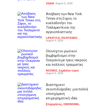
ΖΩΔΙΑ
August 9, 2026
Απόβαση των New York
Times στη Σίφνο, το
κυκλαδονήσι του
Τσελεμεντέ και της
αγγειοπλαστικής
LIFESTYLE
,
ΠΟΛΙΤΙΣΜΟΣ
August 9, 2026
Ολονύχτιοι ρωσικοί
βομβαρδισμοί στην
Ουκρανία με τρεις νεκρούς
και πολλούς τραυματίες
ΚΟΣΜΟΣ
,
Συμβαίνει τώρα!
August 9, 2026
Διαστημικοί
σκουπιδιάρηδες: μια πολλά
υποσχόμενη
επιχειρηματική ιδέα
Επιχειρήσεις
,
ΟΙΚΟΝΟΜΙΑ
,