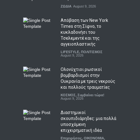
ΖΩΔΙΑ
August 9, 2026
Απόβαση των New York
Times στη Σίφνο, το
κυκλαδονήσι του
Τσελεμεντέ και της
αγγειοπλαστικής
LIFESTYLE
,
ΠΟΛΙΤΙΣΜΟΣ
August 9, 2026
Ολονύχτιοι ρωσικοί
βομβαρδισμοί στην
Ουκρανία με τρεις νεκρούς
και πολλούς τραυματίες
ΚΟΣΜΟΣ
,
Συμβαίνει τώρα!
August 9, 2026
Διαστημικοί
σκουπιδιάρηδες: μια πολλά
υποσχόμενη
επιχειρηματική ιδέα
Επιχειρήσεις
,
ΟΙΚΟΝΟΜΙΑ
,