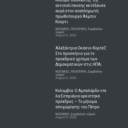
Κόσοβο: Βουλευτής της
αντιπολίτευσης εκτόξευσε
αυγά στον αναπληρωτή
πρωθυπουργό Άλμπιν
Κούρτι
ΚΟΣΜΟΣ
,
ΠΟΛΙΤΙΚΗ
,
Συμβαίνει
τώρα!
August 8, 2026
Αλεξάντρια Οκάσιο-Κορτέζ:
Στο προσκήνιο για το
προεδρικό χρίσμα των
Δημοκρατικών στις ΗΠΑ;
ΚΟΣΜΟΣ
,
ΠΟΛΙΤΙΚΗ
,
Συμβαίνει
τώρα!
August 8, 2026
Κολομβία: Ο Αμπελάρδο ντε
λα Εσπριέγια ορκίστηκε
πρόεδρος – Το μήνυμα
αποχώρησης του Πέτρο
ΚΟΣΜΟΣ
,
Συμβαίνει τώρα!
August 8, 2026