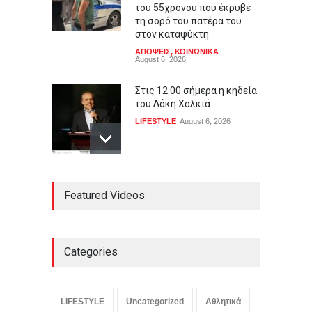
του 55χρονου που έκρυβε
τη σορό του πατέρα του
στον καταψύκτη
ΑΠΟΨΕΙΣ
,
ΚΟΙΝΩΝΙΚΑ
August 6, 2026
Στις 12.00 σήμερα η κηδεία
του Λάκη Χαλκιά
LIFESTYLE
August 6, 2026
Υπόθεση Έπσταϊν:
Featured Videos
Κλιμακώνονται οι πιέσεις
για πλήρη δημοσιοποίηση
των αρχείων
LIFESTYLE
,
ΠΟΛΙΤΙΚΗ
August 6, 2026
Categories
Φιλιππίνες: Τουλάχιστον
τέσσερις νεκροί από τις
LIFESTYLE
Uncategorized
Αθλητικά
σφοδρές καταιγίδες που