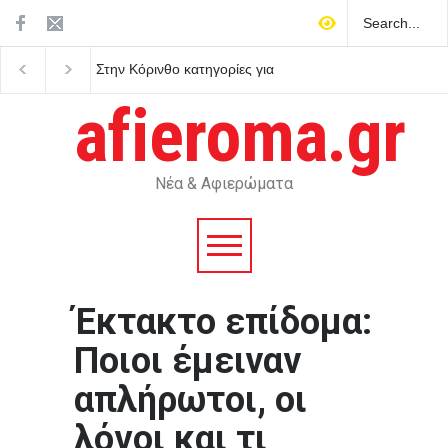
Μυστράς: Παθολογική
Στις 12.00 σήμερα η κ
αγάπη για τους γονείς του
του Λάκη Χαλκιά
επικαλείται ο δικηγόρος του
afieroma.gr
55χρονου που έκρυβε τη
σορό του πατέρα του στον
καταψύκτη
Νέα & Αφιερώματα
Έκτακτο επίδομα:
Ποιοι έμειναν
απλήρωτοι, οι
λόγοι και τι