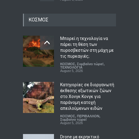
Στην Κόρινθο κατηγορίες
ΚΟΣΜΟΣ
για επικοινωνιακή
«κουρτίνα» με έργα
βιτρίνας που κρύβουν τα
προβλήματα του ΕΣΥ
Μπορεί η τεχνολογία να
πάρει τη θέση των
ΠΟΛΙΤΙΚΗ
,
Συμβαίνει τώρα!
,
ΥΓΕΙΑ
πυροσβεστών στη μάχη με
August 6, 2026
τις πυρκαγιές;
ΚΟΣΜΟΣ
,
Συμβαίνει τώρα!
,
Μυστράς: Παθολογική
ΤΕΧΝΟΛΟΓΙΑ
αγάπη για τους γονείς του
August 5, 2026
επικαλείται ο δικηγόρος
του 55χρονου που έκρυβε
Κατηγορίες σε διοργανωτή
τη σορό του πατέρα του
έκθεσης εξωτικών ζώων
στον καταψύκτη
στο Χονγκ Κονγκ για
παράνομη κατοχή
ΑΠΟΨΕΙΣ
,
ΚΟΙΝΩΝΙΚΑ
August 6, 2026
απειλούμενων ειδών
ΚΟΣΜΟΣ
,
ΠΕΡΙΒΑΛΛΟΝ
,
Συμβαίνει τώρα!
August 5, 2026
Drone με εκρηκτικό