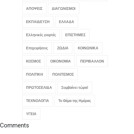
πλήττουν τη χώρα
ΑΠΟΨΕΙΣ
ΔΙΑΓΩΝΙΣΜΟΙ
ΚΟΣΜΟΣ
,
Συμβαίνει τώρα!
August 6, 2026
ΕΚΠΑΙΔΕΥΣΗ
ΕΛΛΑΔΑ
Ελληνικές γιορτές
ΕΠΙΣΤΗΜΕΣ
Επιχειρήσεις
ΖΩΔΙΑ
ΚΟΙΝΩΝΙΚΑ
ΚΟΣΜΟΣ
ΟΙΚΟΝΟΜΙΑ
ΠΕΡΙΒΑΛΛΟΝ
ΠΟΛΙΤΙΚΗ
ΠΟΛΙΤΙΣΜΟΣ
ΠΡΩΤΟΣΕΛΙΔΑ
Συμβαίνει τώρα!
ΤΕΧΝΟΛΟΓΙΑ
Το Θέμα της Ημέρας
ΥΓΕΙΑ
Comments