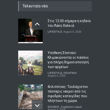
Τελευταία νέα
Στις 12.00 σήμερα η κηδεία
του Λάκη Χαλκιά
LIFESTYLE
August 6, 2026
Υπόθεση Έπσταϊν:
Κλιμακώνονται οι πιέσεις
για πλήρη δημοσιοποίηση
των αρχείων
LIFESTYLE
,
ΠΟΛΙΤΙΚΗ
August 6, 2026
Φιλιππίνες: Τουλάχιστον
τέσσερις νεκροί από τις
σφοδρές καταιγίδες που
πλήττουν τη χώρα
ΚΟΣΜΟΣ
,
Συμβαίνει τώρα!
August 6, 2026