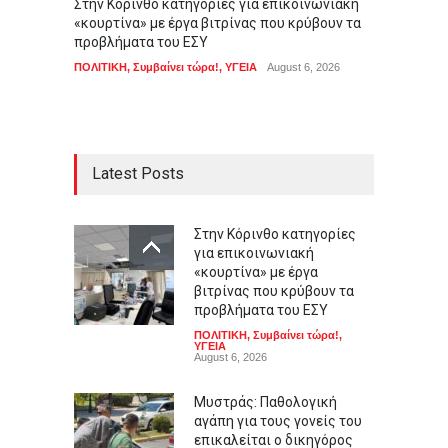
Στην Κόρινθο κατηγορίες για επικοινωνιακή
Μυστρά
«κουρτίνα» με έργα βιτρίνας που κρύβουν τα
του επ
προβλήματα του ΕΣΥ
που έκ
καταψ
ΠΟΛΙΤΙΚΗ
,
Συμβαίνει τώρα!
,
ΥΓΕΙΑ
August 6, 2026
ΑΠΟΨΕΙ
Latest Posts
Στην Κόρινθο κατηγορίες
για επικοινωνιακή
«κουρτίνα» με έργα
βιτρίνας που κρύβουν τα
προβλήματα του ΕΣΥ
ΠΟΛΙΤΙΚΗ
,
Συμβαίνει τώρα!
,
ΥΓΕΙΑ
August 6, 2026
Μυστράς: Παθολογική
αγάπη για τους γονείς του
επικαλείται ο δικηγόρος