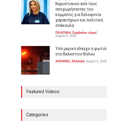
Καρυστιανού από τους
αποχωρήσαντες του
κόμματος για δολοφονία
χαρακτήρων και πολιτική
σπέκουλα
ΠΟΛΙΤΙΚΗ
,
Συμβαίνει τώρα!
August 8, 2026
Υπό μερικό έλεγχο η φωτιά
στο Βελεστίνο Βόλου
ΑΠΟΨΕΙΣ
,
ΕΛΛΑΔΑ
August 8, 2026
Τι ετοιμάζει ο Τζέιμς
Featured Videos
Κάμερον μετά τις ταινίες
Avatar
LIFESTYLE
,
ΠΟΛΙΤΙΣΜΟΣ
August 8, 2026
Categories
Πέθανε στα 69 του ο