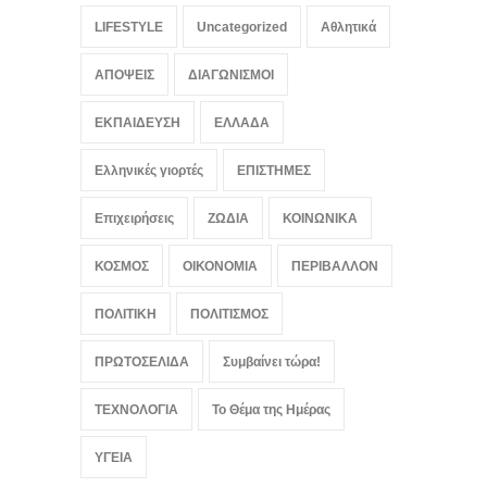
Γουίλιαμ Όρμπιτ, ο
αρχιτέκτονας της britpop
LIFESTYLE
Uncategorized
Αθλητικά
πίσω από τους Blur και το
Ray of Light της Μαντόνα
ΑΠΟΨΕΙΣ
ΔΙΑΓΩΝΙΣΜΟΙ
LIFESTYLE
,
ΠΟΛΙΤΙΣΜΟΣ
August 8, 2026
ΕΚΠΑΙΔΕΥΣΗ
ΕΛΛΑΔΑ
Ελληνικές γιορτές
ΕΠΙΣΤΗΜΕΣ
Επιχειρήσεις
ΖΩΔΙΑ
ΚΟΙΝΩΝΙΚΑ
ΚΟΣΜΟΣ
ΟΙΚΟΝΟΜΙΑ
ΠΕΡΙΒΑΛΛΟΝ
ΠΟΛΙΤΙΚΗ
ΠΟΛΙΤΙΣΜΟΣ
ΠΡΩΤΟΣΕΛΙΔΑ
Συμβαίνει τώρα!
ΤΕΧΝΟΛΟΓΙΑ
Το Θέμα της Ημέρας
ΥΓΕΙΑ