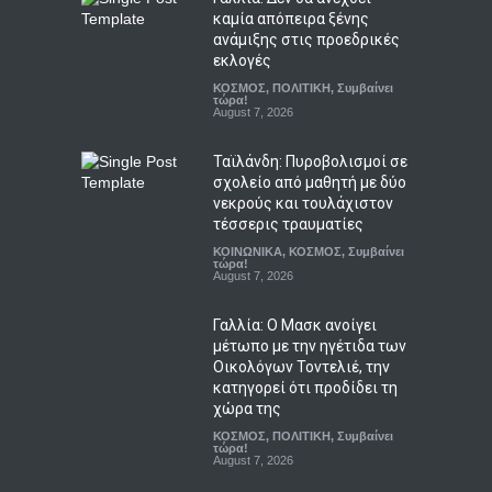
καμία απόπειρα ξένης
ανάμιξης στις προεδρικές
εκλογές
ΚΟΣΜΟΣ
,
ΠΟΛΙΤΙΚΗ
,
Συμβαίνει
τώρα!
August 7, 2026
Ταϊλάνδη: Πυροβολισμοί σε
Top
σχολείο από μαθητή με δύο
νεκρούς και τουλάχιστον
τέσσερις τραυματίες
© Copyright
Afieroma
Blog & News
2018
ΚΟΙΝΩΝΙΚΑ
,
ΚΟΣΜΟΣ
,
Συμβαίνει
τώρα!
August 7, 2026
Γαλλία: Ο Μασκ ανοίγει
μέτωπο με την ηγέτιδα των
Οικολόγων Τοντελιέ, την
κατηγορεί ότι προδίδει τη
χώρα της
ΚΟΣΜΟΣ
,
ΠΟΛΙΤΙΚΗ
,
Συμβαίνει
τώρα!
August 7, 2026