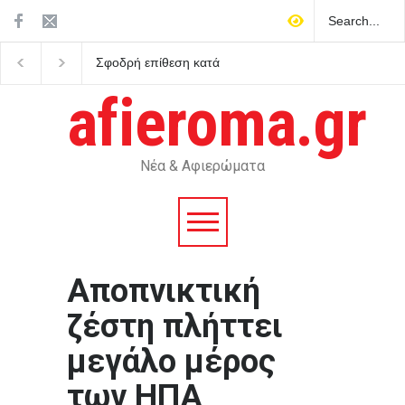
Σφοδρή επίθεση κατά
Υπό μερικό έλεγχο η φ
Καρυστιανού από τους
στο Βελεστίνο Βόλου
αποχωρήσαντες του
afieroma.gr
κόμματος για δολοφονία
χαρακτήρων και πολιτική
σπέκουλα
Νέα & Αφιερώματα
Αποπνικτική
ζέστη πλήττει
μεγάλο μέρος
των ΗΠΑ