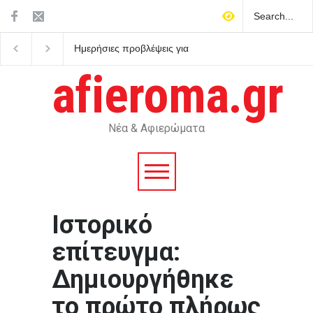
Ημερήσιες προβλέψεις για
Ο Μητσοτάκης στρέφεται
τα ζώδια
κατά του εαυτού του και
κηρύσσει πόλεμο στο
afieroma.gr
ρουσφέτι
Νέα & Αφιερώματα
Ιστορικό
επίτευγμα:
Δημιουργήθηκε
το πρώτο πλήρως