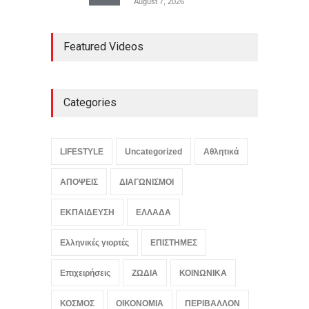
August 7, 2026
Γιαούρτι: Πρωί ή βράδυ;
Featured Videos
Ποια είναι η ιδανική ώρα
κατανάλωσης
LIFESTYLE
August 7, 2026
Categories
Μελιτζάνες παπουτσάκια:
Η κλασική συνταγή
LIFESTYLE
Uncategorized
Αθλητικά
LIFESTYLE
,
ΠΟΛΙΤΙΣΜΟΣ
August 7, 2026
ΑΠΟΨΕΙΣ
ΔΙΑΓΩΝΙΣΜΟΙ
ΕΚΠΑΙΔΕΥΣΗ
ΕΛΛΑΔΑ
Ελληνικές γιορτές
ΕΠΙΣΤΗΜΕΣ
Επιχειρήσεις
ΖΩΔΙΑ
ΚΟΙΝΩΝΙΚΑ
ΚΟΣΜΟΣ
ΟΙΚΟΝΟΜΙΑ
ΠΕΡΙΒΑΛΛΟΝ