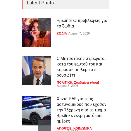
Latest Posts
Ημερήσιες προβλέψεις για
τα ζώδια
ΖΩΔΙΑ
August 7, 2026
Ο Μητσοτάκης στρέφεται
κατά του εαυτού του και
κηρύσσει πόλεμο στο
ρουσφέτι
ΠΟΛΙΤΙΚΗ
,
Συμβαίνει τώρα!
August 7, 2026
Χανιά: ΕΔΕ για τους
αστυνομικούς που έχασαν
την 75χρονη από το τμήμα –
Βρέθηκε νεκρή μετά από
ημέρες
ΑΠΟΨΕΙΣ
,
ΚΟΙΝΩΝΙΚΑ