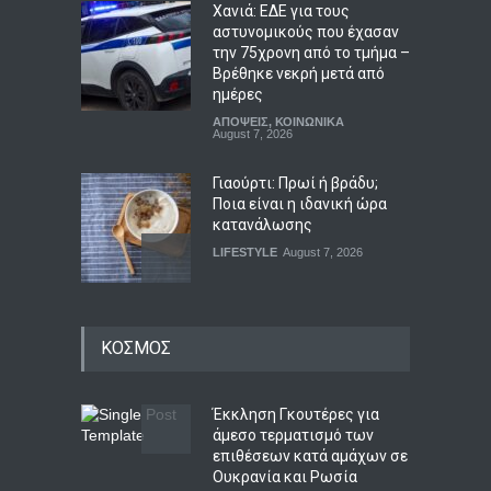
Χανιά: ΕΔΕ για τους
αστυνομικούς που έχασαν
την 75χρονη από το τμήμα –
Βρέθηκε νεκρή μετά από
ημέρες
ΑΠΟΨΕΙΣ
,
ΚΟΙΝΩΝΙΚΑ
August 7, 2026
Γιαούρτι: Πρωί ή βράδυ;
Ποια είναι η ιδανική ώρα
κατανάλωσης
LIFESTYLE
August 7, 2026
Μελιτζάνες παπουτσάκια:
ΚΟΣΜΟΣ
Η κλασική συνταγή
LIFESTYLE
,
ΠΟΛΙΤΙΣΜΟΣ
August 7, 2026
Έκκληση Γκουτέρες για
άμεσο τερματισμό των
επιθέσεων κατά αμάχων σε
Ημερήσιες προβλέψεις για
Ουκρανία και Ρωσία
τα ζώδια