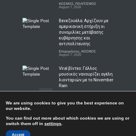
ΚΟΣΜΟΣ
,
ΠΟΛΙΤΙΣΜΟΣ
ΖΩΔΙΑ
August 7, 2026
August 7, 2026
Βενεζουέλα: Αρχίζουν με
αμερικανική στήριξη οι
συνομιλίες μετάβασης
κυβέρνησης και
αντιπολίτευσης
Επιχειρήσεις
,
ΚΟΣΜΟΣ
August 7, 2026
Viral βίντεο: Γάλλος
μουσικός νανουρίζει αγέλη
λιονταριών με το November
Rain
ΚΟΣΜΟΣ
,
ΠΟΛΙΤΙΣΜΟΣ
,
Συμβαίνει τώρα!
August 6, 2026
We are using cookies to give you the best experience on
our website.
Ταϊλάνδη: Πυροβολισμοί σε
Top
You can find out more about which cookies we are using or
σχολείο από μαθητή με δύο
switch them off in
settings
.
νεκρούς και τουλάχιστον
τέσσερις τραυματίες
© Copyright
Afieroma
Blog & News
2018
Accept