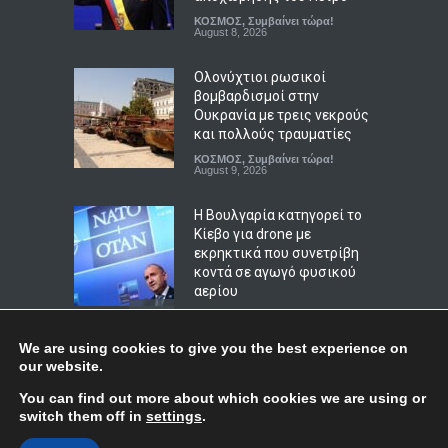
ποιες είναι οι
ΚΟΣΜΟΣ
,
Συμβαίνει τώρα!
προϋποθέσεις
August 8, 2026
ΕΚΠΑΙΔΕΥΣΗ
August 9, 2026
Ολονύχτιοι ρωσικοί
βομβαρδισμοί στην
Ουκρανία με τρεις νεκρούς
και πολλούς τραυματίες
ΚΟΣΜΟΣ
,
Συμβαίνει τώρα!
August 9, 2026
Η Βουλγαρία κατηγορεί το
Κίεβο για drone με
εκρηκτικά που συνετρίβη
κοντά σε αγωγό φυσικού
αερίου
ΚΟΣΜΟΣ
,
ΠΟΛΙΤΙΚΗ
,
Συμβαίνει
τώρα!
August 8, 2026
We are using cookies to give you the best experience on
our website.
Κόσοβο: Βουλευτής της
Top
You can find out more about which cookies we are using or
αντιπολίτευσης εκτόξευσε
switch them off in
settings
.
αυγά στον αναπληρωτή
πρωθυπουργό Άλμπιν