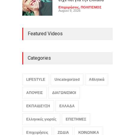
Επιχειρήσεις
,
ΠΟΛΙΤΙΣΜΟΣ
August 9, 2026
Μεταγραφές φοιτητών:
Featured Videos
ποιες είναι οι
προϋποθέσεις
ΕΚΠΑΙΔΕΥΣΗ
August 9, 2026
Categories
Μεσογειακή διατροφή: τι
δείχνουν τα επιστημονικά
δεδομένα
LIFESTYLE
Uncategorized
Αθλητικά
ΥΓΕΙΑ
August 9, 2026
ΑΠΟΨΕΙΣ
ΔΙΑΓΩΝΙΣΜΟΙ
ΕΚΠΑΙΔΕΥΣΗ
ΕΛΛΑΔΑ
Ελληνικές γιορτές
ΕΠΙΣΤΗΜΕΣ
Επιχειρήσεις
ΖΩΔΙΑ
ΚΟΙΝΩΝΙΚΑ