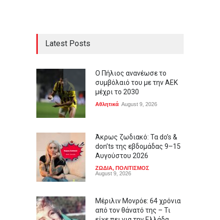
Latest Posts
Ο Πήλιος ανανέωσε το
συμβόλαιό του με την ΑΕΚ
μέχρι το 2030
Αθλητικά
August 9, 2026
Άκρως ζωδιακό: Τα do’s &
don’ts της εβδομάδας 9–15
Αυγούστου 2026
ΖΩΔΙΑ
,
ΠΟΛΙΤΙΣΜΟΣ
August 9, 2026
Μέριλιν Μονρόε: 64 χρόνια
από τον θάνατό της – Τι
είχε πει για την Ελλάδα