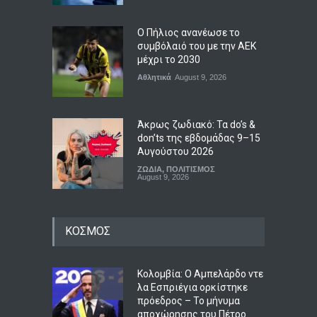
Ο Πήλιος ανανέωσε το
συμβόλαιό του με την ΑΕΚ
μέχρι το 2030
Αθλητικά
August 9, 2026
Άκρως ζωδιακό: Τα do’s &
don’ts της εβδομάδας 9–15
Αυγούστου 2026
ΖΩΔΙΑ
,
ΠΟΛΙΤΙΣΜΟΣ
August 9, 2026
Μέριλιν Μονρόε: 64 χρόνια
ΚΟΣΜΟΣ
από τον θάνατό της – Τι
είχε πει για την Ελλάδα
Επιχειρήσεις
,
ΠΟΛΙΤΙΣΜΟΣ
August 9, 2026
Κολομβία: Ο Αμπελάρδο ντε
λα Εσπριέγια ορκίστηκε
πρόεδρος – Το μήνυμα
Μεταγραφές φοιτητών:
αποχώρησης του Πέτρο