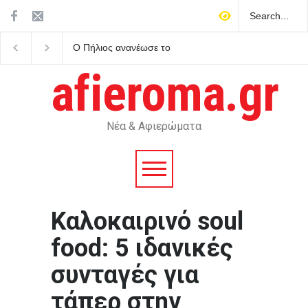
Ο Πήλιος ανανέωσε το
Άκρως ζωδιακό: Τα do’
συμβόλαιό του με την ΑΕΚ
don’ts της εβδομάδας
μέχρι το 2030
Αυγούστου 2026
afieroma.gr
Νέα & Αφιερώματα
Καλοκαιρινό soul
food: 5 ιδανικές
συνταγές για
τάπερ στην