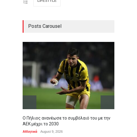
LIFESTYLE
Posts Carousel
Ο Πήλιος ανανέωσε το συμβόλαιό του με την
Άκρως 
ΑΕΚ μέχρι το 2030
εβδομ
Αθλητικά
August 9, 2026
ΖΩΔΙΑ
,