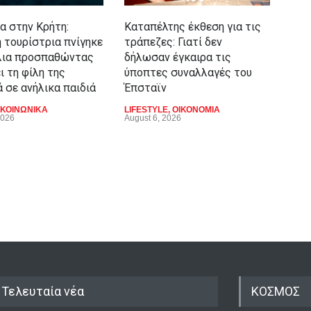
συν
α στην Κρήτη:
Καταπέλτης έκθεση για τις
LIFE
Augu
 τουρίστρια πνίγηκε
τράπεζες: Γιατί δεν
λια προσπαθώντας
δήλωσαν έγκαιρα τις
ι τη φίλη της
ύποπτες συναλλαγές του
 σε ανήλικα παιδιά
Έπσταϊν
ΚΟΙΝΩΝΙΚΑ
LIFESTYLE
,
ΟΙΚΟΝΟΜΙΑ
2026
August 6, 2026
Τελευταία νέα
ΚΟΣΜΟΣ