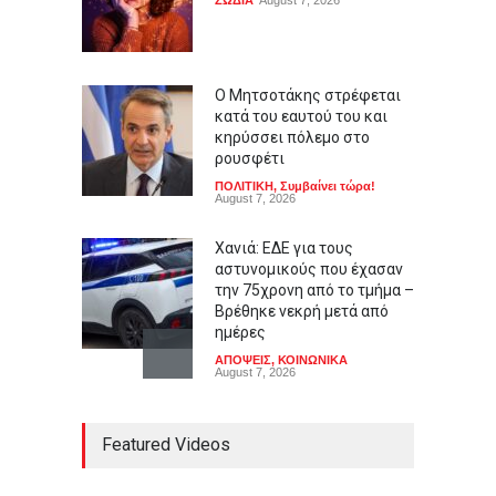
ΖΩΔΙΑ
August 7, 2026
Ο Μητσοτάκης στρέφεται
κατά του εαυτού του και
κηρύσσει πόλεμο στο
ρουσφέτι
ΠΟΛΙΤΙΚΗ
,
Συμβαίνει τώρα!
August 7, 2026
Χανιά: ΕΔΕ για τους
αστυνομικούς που έχασαν
την 75χρονη από το τμήμα –
Βρέθηκε νεκρή μετά από
ημέρες
ΑΠΟΨΕΙΣ
,
ΚΟΙΝΩΝΙΚΑ
August 7, 2026
Γιαούρτι: Πρωί ή βράδυ;
Featured Videos
Ποια είναι η ιδανική ώρα
κατανάλωσης
LIFESTYLE
August 7, 2026