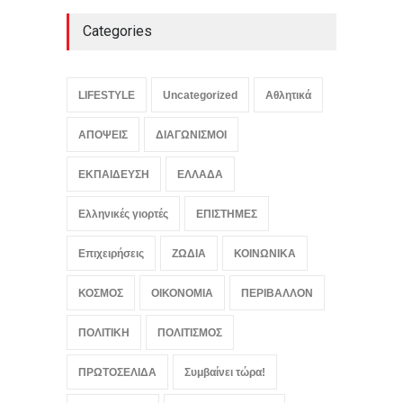
Categories
Μελιτζάνες παπουτσάκια:
Η κλασική συνταγή
LIFESTYLE
Uncategorized
Αθλητικά
LIFESTYLE
,
ΠΟΛΙΤΙΣΜΟΣ
August 7, 2026
ΑΠΟΨΕΙΣ
ΔΙΑΓΩΝΙΣΜΟΙ
ΕΚΠΑΙΔΕΥΣΗ
ΕΛΛΑΔΑ
Ελληνικές γιορτές
ΕΠΙΣΤΗΜΕΣ
Επιχειρήσεις
ΖΩΔΙΑ
ΚΟΙΝΩΝΙΚΑ
ΚΟΣΜΟΣ
ΟΙΚΟΝΟΜΙΑ
ΠΕΡΙΒΑΛΛΟΝ
ΠΟΛΙΤΙΚΗ
ΠΟΛΙΤΙΣΜΟΣ
ΠΡΩΤΟΣΕΛΙΔΑ
Συμβαίνει τώρα!