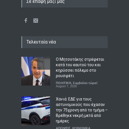
Σε επαφή μαζί μας
Τελευταία νέα
Ο Μητσοτάκης στρέφεται
κατά του εαυτού του και
κηρύσσει πόλεμο στο
ρουσφέτι
ΠΟΛΙΤΙΚΗ
,
Συμβαίνει τώρα!
August 7, 2026
Χανιά: ΕΔΕ για τους
αστυνομικούς που έχασαν
την 75χρονη από το τμήμα –
Βρέθηκε νεκρή μετά από
ημέρες
ΑΠΟΨΕΙΣ
,
ΚΟΙΝΩΝΙΚΑ