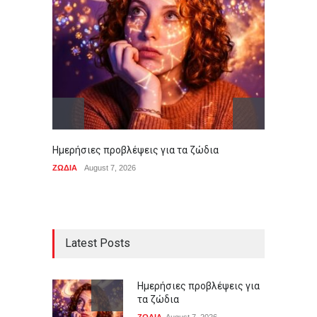
Ημερήσιες προβλέψεις για τα ζώδια
Ο Μητσ
του κα
ΖΩΔΙΑ
August 7, 2026
ΠΟΛΙΤΙ
Latest Posts
Ημερήσιες προβλέψεις για
τα ζώδια