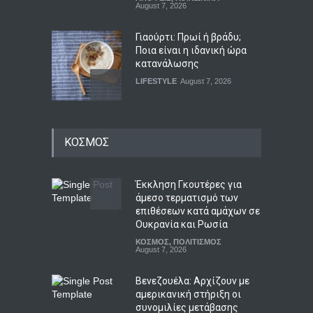
August 7, 2026
Γιαούρτι: Πρωί ή βράδυ;
Ποια είναι η ιδανική ώρα
κατανάλωσης
LIFESTYLE
August 7, 2026
Μελιτζάνες παπουτσάκια:
ΚΟΣΜΟΣ
Η κλασική συνταγή
LIFESTYLE
,
ΠΟΛΙΤΙΣΜΟΣ
August 7, 2026
Έκκληση Γκουτέρες για
άμεσο τερματισμό των
επιθέσεων κατά αμάχων σε
Ημερήσιες προβλέψεις για
Ουκρανία και Ρωσία
τα ζώδια
ΚΟΣΜΟΣ
,
ΠΟΛΙΤΙΣΜΟΣ
ΖΩΔΙΑ
August 7, 2026
August 7, 2026
Βενεζουέλα: Αρχίζουν με
αμερικανική στήριξη οι
συνομιλίες μετάβασης