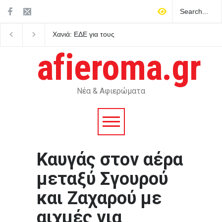
Χανιά: ΕΔΕ για τους
Ημερήσιες προβλέψεις 
αστυνομικούς που έχασαν
τα ζώδια
την 75χρονη από το τμήμα
afieroma.gr
– Βρέθηκε νεκρή μετά από
ημέρες
Νέα & Αφιερώματα
Καυγάς στον αέρα
μεταξύ Σγουρού
και Ζαχαρού με
αιχμές για