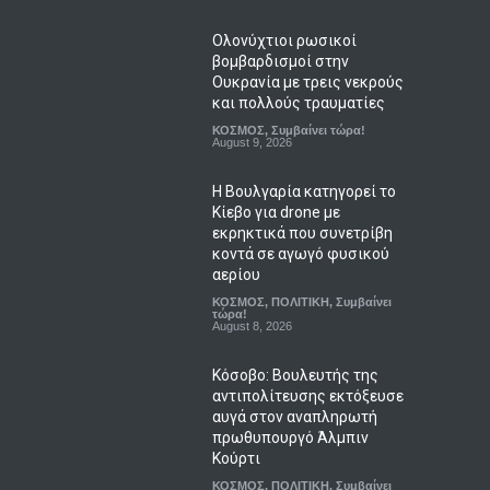
Ολονύχτιοι ρωσικοί
βομβαρδισμοί στην
Ουκρανία με τρεις νεκρούς
και πολλούς τραυματίες
ΚΟΣΜΟΣ
,
Συμβαίνει τώρα!
August 9, 2026
Η Βουλγαρία κατηγορεί το
Κίεβο για drone με
εκρηκτικά που συνετρίβη
κοντά σε αγωγό φυσικού
αερίου
ΚΟΣΜΟΣ
,
ΠΟΛΙΤΙΚΗ
,
Συμβαίνει
τώρα!
August 8, 2026
Κόσοβο: Βουλευτής της
αντιπολίτευσης εκτόξευσε
αυγά στον αναπληρωτή
πρωθυπουργό Άλμπιν
Κούρτι
ΚΟΣΜΟΣ
,
ΠΟΛΙΤΙΚΗ
,
Συμβαίνει