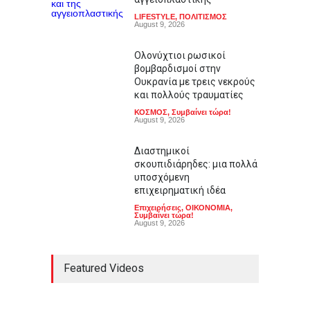
LIFESTYLE
,
ΠΟΛΙΤΙΣΜΟΣ
August 9, 2026
Ολονύχτιοι ρωσικοί
βομβαρδισμοί στην
Ουκρανία με τρεις νεκρούς
και πολλούς τραυματίες
ΚΟΣΜΟΣ
,
Συμβαίνει τώρα!
August 9, 2026
Διαστημικοί
σκουπιδιάρηδες: μια πολλά
υποσχόμενη
επιχειρηματική ιδέα
Επιχειρήσεις
,
ΟΙΚΟΝΟΜΙΑ
,
Συμβαίνει τώρα!
August 9, 2026
Featured Videos