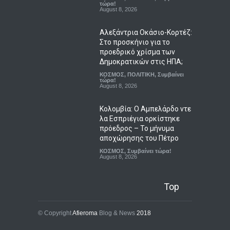
τώρα!
August 8, 2026
Αλεξάντρια Οκάσιο-Κορτέζ:
Στο προσκήνιο για το
προεδρικό χρίσμα των
Δημοκρατικών στις ΗΠΑ;
ΚΟΣΜΟΣ
,
ΠΟΛΙΤΙΚΗ
,
Συμβαίνει
τώρα!
August 8, 2026
Κολομβία: Ο Αμπελάρδο ντε
λα Εσπριέγια ορκίστηκε
πρόεδρος – Το μήνυμα
αποχώρησης του Πέτρο
ΚΟΣΜΟΣ
,
Συμβαίνει τώρα!
August 8, 2026
Top
© Copyright
Afieroma
Blog & News
2018