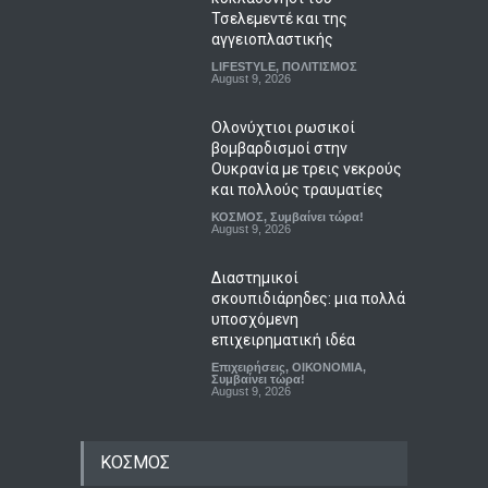
Τσελεμεντέ και της
αγγειοπλαστικής
LIFESTYLE
,
ΠΟΛΙΤΙΣΜΟΣ
August 9, 2026
Ολονύχτιοι ρωσικοί
βομβαρδισμοί στην
Ουκρανία με τρεις νεκρούς
και πολλούς τραυματίες
ΚΟΣΜΟΣ
,
Συμβαίνει τώρα!
August 9, 2026
Διαστημικοί
σκουπιδιάρηδες: μια πολλά
υποσχόμενη
επιχειρηματική ιδέα
Επιχειρήσεις
,
ΟΙΚΟΝΟΜΙΑ
,
Συμβαίνει τώρα!
August 9, 2026
ΚΟΣΜΟΣ