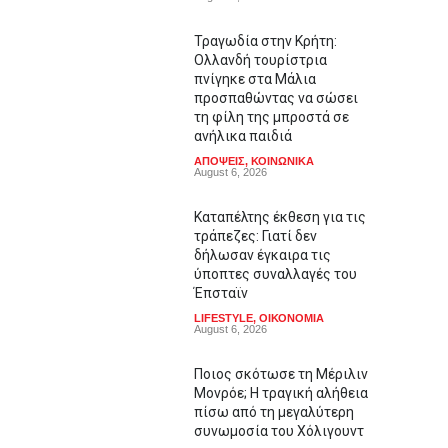
Τραγωδία στην Κρήτη:
Ολλανδή τουρίστρια
πνίγηκε στα Μάλια
προσπαθώντας να σώσει
τη φίλη της μπροστά σε
ανήλικα παιδιά
ΑΠΟΨΕΙΣ
,
ΚΟΙΝΩΝΙΚΑ
August 6, 2026
Καταπέλτης έκθεση για τις
τράπεζες: Γιατί δεν
δήλωσαν έγκαιρα τις
ύποπτες συναλλαγές του
Έπσταϊν
LIFESTYLE
,
ΟΙΚΟΝΟΜΙΑ
August 6, 2026
Ποιος σκότωσε τη Μέριλιν
Μονρόε; Η τραγική αλήθεια
πίσω από τη μεγαλύτερη
συνωμοσία του Χόλιγουντ