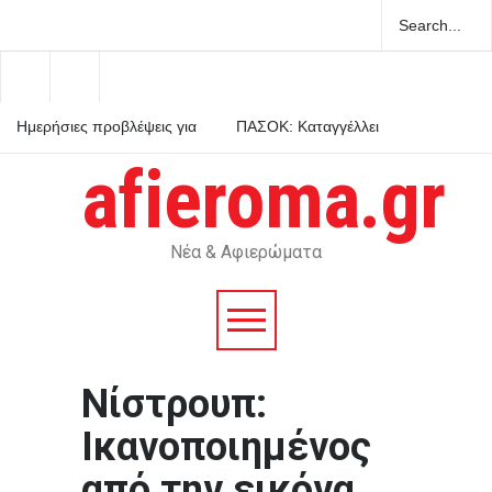
Ημερήσιες προβλέψεις για
ΠΑΣΟΚ: Καταγγέλλει
τα ζώδια
καθυστερήσεις στο καλώδιο
Ελλάδας-Κύπρου και ζητά
afieroma.gr
πολιτική βούληση απέναντι
Τραγωδία στην Κρήτη:
στην Άγκυρα και σαφείς
Ολλανδή τουρίστρια πνίγηκε
δεσμεύσεις από την
στα Μάλια προσπαθώντας
κυβέρνηση
να σώσει τη φίλη της
μπροστά σε ανήλικα παιδιά
Νέα & Αφιερώματα
Νίστρουπ:
Ικανοποιημένος
από την εικόνα,