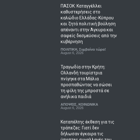
ΠΑΣΟΚ: Καταγγέλλει
καθυστερήσεις στο
καλώδιο Ελλάδας-Κύπρου
και ζητά πολιτική βούληση
απέναντι στην Άγκυρα και
σαφείς δεσμεύσεις από την
κυβέρνηση
ΠΟΛΙΤΙΚΗ
,
Συμβαίνει τώρα!
August 6, 2026
Τραγωδία στην Κρήτη:
Ολλανδή τουρίστρια
πνίγηκε στα Μάλια
προσπαθώντας να σώσει
τη φίλη της μπροστά σε
ανήλικα παιδιά
ΑΠΟΨΕΙΣ
,
ΚΟΙΝΩΝΙΚΑ
August 6, 2026
Καταπέλτης έκθεση για τις
τράπεζες: Γιατί δεν
δήλωσαν έγκαιρα τις
ύποπτες συναλλαγές του