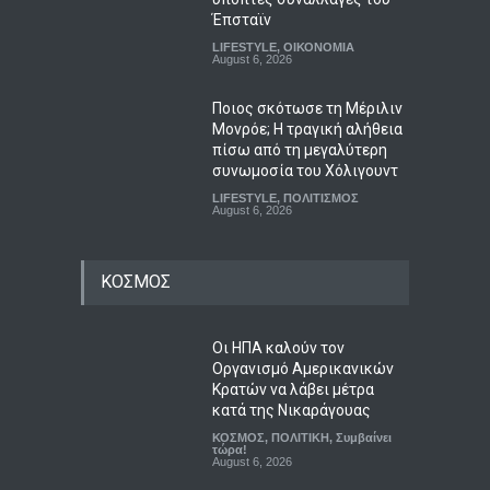
Έπσταϊν
LIFESTYLE
,
ΟΙΚΟΝΟΜΙΑ
August 6, 2026
Ποιος σκότωσε τη Μέριλιν
Μονρόε; Η τραγική αλήθεια
πίσω από τη μεγαλύτερη
συνωμοσία του Χόλιγουντ
LIFESTYLE
,
ΠΟΛΙΤΙΣΜΟΣ
August 6, 2026
ΚΟΣΜΟΣ
Οι ΗΠΑ καλούν τον
Οργανισμό Αμερικανικών
Κρατών να λάβει μέτρα
κατά της Νικαράγουας
ΚΟΣΜΟΣ
,
ΠΟΛΙΤΙΚΗ
,
Συμβαίνει
τώρα!
August 6, 2026