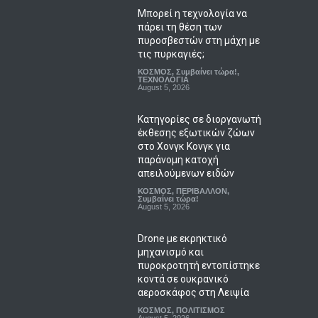
Μπορεί η τεχνολογία να
πάρει τη θέση των
πυροσβεστών στη μάχη με
τις πυρκαγιές;
ΚΟΣΜΟΣ
,
Συμβαίνει τώρα!
,
ΤΕΧΝΟΛΟΓΙΑ
August 5, 2026
Κατηγορίες σε διοργανωτή
έκθεσης εξωτικών ζώων
στο Χονγκ Κονγκ για
παράνομη κατοχή
απειλούμενων ειδών
ΚΟΣΜΟΣ
,
ΠΕΡΙΒΑΛΛΟΝ
,
Συμβαίνει τώρα!
August 5, 2026
Drone με εκρηκτικό
μηχανισμό και
πυροκροτητή εντοπίστηκε
κοντά σε ουκρανικό
αεροσκάφος στη Λειψία
ΚΟΣΜΟΣ
,
ΠΟΛΙΤΙΣΜΟΣ