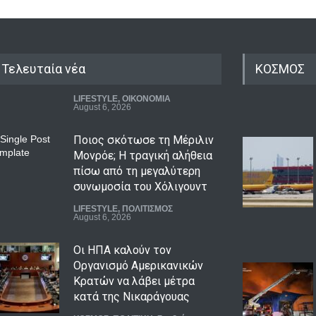
Τελευταία νέα
ΚΟΣΜΟΣ
Ποιος σκότωσε τη Μέριλιν
Μονρόε; Η τραγική αλήθεια
πίσω από τη μεγαλύτερη
συνωμοσία του Χόλιγουντ
LIFESTYLE
,
ΠΟΛΙΤΙΣΜΟΣ
August 6, 2026
Οι ΗΠΑ καλούν τον
Οργανισμό Αμερικανικών
Κρατών να λάβει μέτρα
κατά της Νικαράγουας
ΚΟΣΜΟΣ
,
ΠΟΛΙΤΙΚΗ
,
Συμβαίνει
τώρα!
August 6, 2026