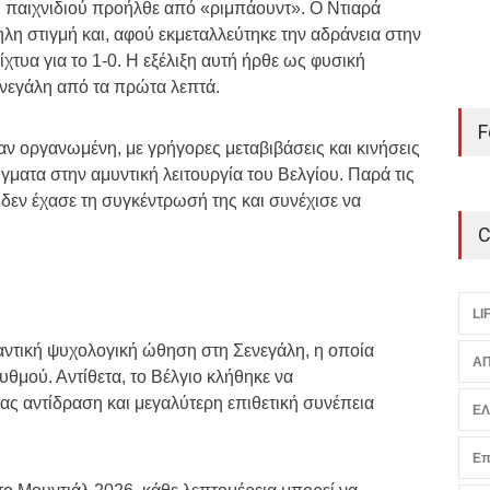
ου παιχνιδιού προήλθε από «ριμπάουντ». Ο Ντιαρά
λη στιγμή και, αφού εκμεταλλεύτηκε την αδράνεια στην
ίχτυα για το 1-0. Η εξέλιξη αυτή ήρθε ως φυσική
ενεγάλη από τα πρώτα λεπτά.
F
αν οργανωμένη, με γρήγορες μεταβιβάσεις και κινήσεις
ματα στην αμυντική λειτουργία του Βελγίου. Παρά τις
δεν έχασε τη συγκέντρωσή της και συνέχισε να
C
LI
ντική ψυχολογική ώθηση στη Σενεγάλη, η οποία
ΑΠ
θμού. Αντίθετα, το Βέλγιο κλήθηκε να
ς αντίδραση και μεγαλύτερη επιθετική συνέπεια
Ε
Επ