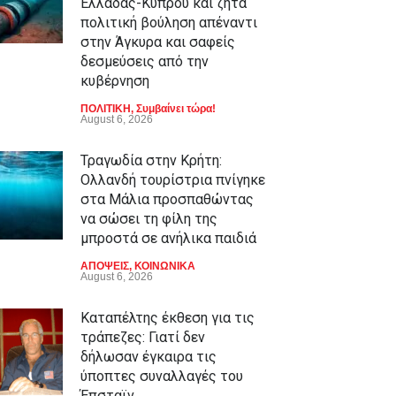
Ελλάδας-Κύπρου και ζητά
πολιτική βούληση απέναντι
στην Άγκυρα και σαφείς
δεσμεύσεις από την
κυβέρνηση
ΠΟΛΙΤΙΚΗ
,
Συμβαίνει τώρα!
August 6, 2026
Τραγωδία στην Κρήτη:
Ολλανδή τουρίστρια πνίγηκε
στα Μάλια προσπαθώντας
να σώσει τη φίλη της
μπροστά σε ανήλικα παιδιά
ΑΠΟΨΕΙΣ
,
ΚΟΙΝΩΝΙΚΑ
August 6, 2026
Καταπέλτης έκθεση για τις
τράπεζες: Γιατί δεν
δήλωσαν έγκαιρα τις
ύποπτες συναλλαγές του
Έπσταϊν