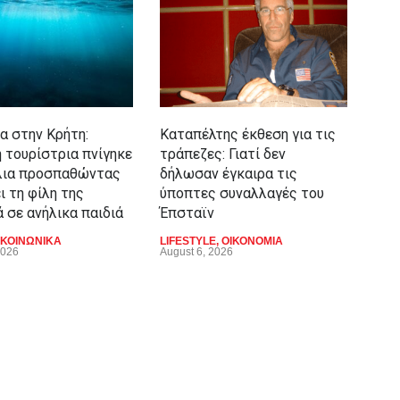
Ποι
Μον
πίσ
συν
α στην Κρήτη:
Καταπέλτης έκθεση για τις
LIFE
Augu
 τουρίστρια πνίγηκε
τράπεζες: Γιατί δεν
λια προσπαθώντας
δήλωσαν έγκαιρα τις
ι τη φίλη της
ύποπτες συναλλαγές του
 σε ανήλικα παιδιά
Έπσταϊν
ΚΟΙΝΩΝΙΚΑ
LIFESTYLE
,
ΟΙΚΟΝΟΜΙΑ
2026
August 6, 2026