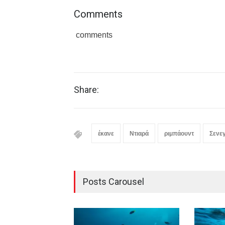
Comments
comments
Share:
έκανε
Ντιαρά
ριμπάουντ
Σενε
Posts Carousel