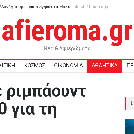
λλανδή τουρίστρια πνίγηκε στα Μάλια
about 2 hours ago
Καταπέλτης έκθεση για τις τρ
τη φίλη της μπροστά σε ανήλικα
τις ύποπτες συναλλαγές του
afieroma.gr
Νέα & Αφιερώματα
ΙΤΙΚΗ
ΚΟΣΜΟΣ
ΟΙΚΟΝΟΜΙΑ
ΑΘΛΗΤΙΚΑ
ΠΕ
ε ριμπάουντ
0 για τη
L