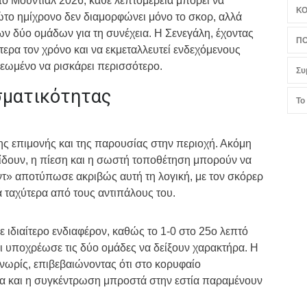
ο Μουντιάλ 2026, κάθε λεπτομέρεια μπορεί να
Κ
ώτο ημίχρονο δεν διαμορφώνει μόνο το σκορ, αλλά
ων δύο ομάδων για τη συνέχεια. Η Σενεγάλη, έχοντας
ΠΟ
τερα τον χρόνο και να εκμεταλλευτεί ενδεχόμενους
εωμένο να ρισκάρει περισσότερο.
Συ
σματικότητας
Το
της επιμονής και της παρουσίας στην περιοχή. Ακόμη
δίδουν, η πίεση και η σωστή τοποθέτηση μπορούν να
τ» αποτύπωσε ακριβώς αυτή τη λογική, με τον σκόρερ
ά ταχύτερα από τους αντιπάλους του.
 ιδιαίτερο ενδιαφέρον, καθώς το 1-0 στο 25ο λεπτό
αι υποχρέωσε τις δύο ομάδες να δείξουν χαρακτήρα. Η
ωρίς, επιβεβαιώνοντας ότι στο κορυφαίο
α και η συγκέντρωση μπροστά στην εστία παραμένουν