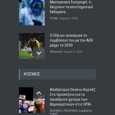
Μεσογειακή διατροφή: τι
δείχνουν τα επιστημονικά
δεδομένα
ΥΓΕΙΑ
August 9, 2026
Ο Πήλιος ανανέωσε το
συμβόλαιό του με την ΑΕΚ
μέχρι το 2030
Αθλητικά
August 9, 2026
Άκρως ζωδιακό: Τα do’s &
ΚΟΣΜΟΣ
don’ts της εβδομάδας 9–15
Αυγούστου 2026
ΖΩΔΙΑ
,
ΠΟΛΙΤΙΣΜΟΣ
August 9, 2026
Αλεξάντρια Οκάσιο-Κορτέζ:
Στο προσκήνιο για το
προεδρικό χρίσμα των
Μέριλιν Μονρόε: 64 χρόνια
Δημοκρατικών στις ΗΠΑ;
από τον θάνατό της – Τι
ΚΟΣΜΟΣ
,
ΠΟΛΙΤΙΚΗ
,
Συμβαίνει
είχε πει για την Ελλάδα
τώρα!