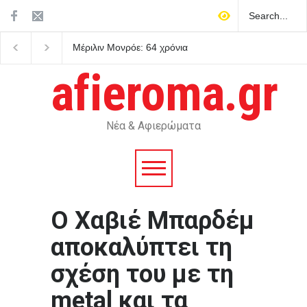
Μέριλιν Μονρόε: 64 χρόνια
Ο Πήλιος ανανέωσε το
από τον θάνατό της – Τι είχε
συμβόλαιό του με την 
πει για την Ελλάδα
μέχρι το 2030
afieroma.gr
Νέα & Αφιερώματα
Ο Χαβιέ Μπαρδέμ
αποκαλύπτει τη
σχέση του με τη
metal και τα