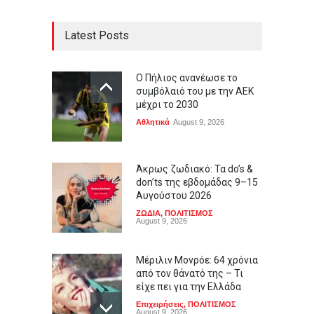
Latest Posts
Ο Πήλιος ανανέωσε το
συμβόλαιό του με την ΑΕΚ
μέχρι το 2030
Αθλητικά
August 9, 2026
Άκρως ζωδιακό: Τα do’s &
don’ts της εβδομάδας 9–15
Αυγούστου 2026
ΖΩΔΙΑ
,
ΠΟΛΙΤΙΣΜΟΣ
August 9, 2026
Μέριλιν Μονρόε: 64 χρόνια
από τον θάνατό της – Τι
είχε πει για την Ελλάδα
Επιχειρήσεις
,
ΠΟΛΙΤΙΣΜΟΣ
August 9, 2026