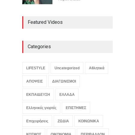
Μεταγραφές φοιτητών:
Featured Videos
ποιες είναι οι
προϋποθέσεις
ΕΚΠΑΙΔΕΥΣΗ
August 9, 2026
Categories
Μεσογειακή διατροφή: τι
δείχνουν τα επιστημονικά
δεδομένα
LIFESTYLE
Uncategorized
Αθλητικά
ΥΓΕΙΑ
August 9, 2026
ΑΠΟΨΕΙΣ
ΔΙΑΓΩΝΙΣΜΟΙ
ΕΚΠΑΙΔΕΥΣΗ
ΕΛΛΑΔΑ
Ελληνικές γιορτές
ΕΠΙΣΤΗΜΕΣ
Επιχειρήσεις
ΖΩΔΙΑ
ΚΟΙΝΩΝΙΚΑ
ΚΟΣΜΟΣ
ΟΙΚΟΝΟΜΙΑ
ΠΕΡΙΒΑΛΛΟΝ