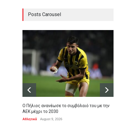
Posts Carousel
Ο Πήλιος ανανέωσε το συμβόλαιό του με την
Άκρως 
ΑΕΚ μέχρι το 2030
εβδομ
Αθλητικά
August 9, 2026
ΖΩΔΙΑ
,