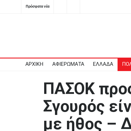
Πρόσφατα νέα
Στην Κόρινθο κατηγορίες για επικοινωνιακή «κουρτίνα» μ
βιτρίνας που κρύβουν τα προβλήματα του ΕΣΥ
2026-08-06T11:56:08+0300
ΑΡΧΙΚΗ
ΑΦΙΕΡΩΜΑΤΑ
ΕΛΛΑΔΑ
ΠΟΛ
ΠΑΣΟΚ προς
Σγουρός είν
με ήθος – 