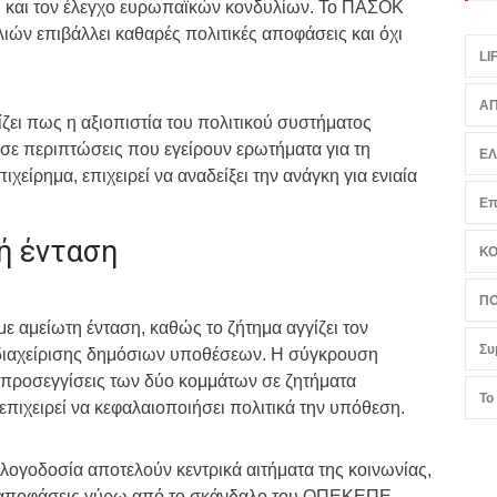
ιση και τον έλεγχο ευρωπαϊκών κονδυλίων. Το ΠΑΣΟΚ
λιών επιβάλλει καθαρές πολιτικές αποφάσεις και όχι
LI
ΑΠ
ζει πως η αξιοπιστία του πολιτικού συστήματος
 σε περιπτώσεις που εγείρουν ερωτήματα για τη
Ε
χείρημα, επιχειρεί να αναδείξει την ανάγκη για ενιαία
Επ
ή ένταση
Κ
ΠΟ
με αμείωτη ένταση, καθώς το ζήτημα αγγίζει τον
Συ
ς διαχείρισης δημόσιων υποθέσεων. Η σύγκρουση
 προσεγγίσεις των δύο κομμάτων σε ζητήματα
Το
επιχειρεί να κεφαλαιοποιήσει πολιτικά την υπόθεση.
 λογοδοσία αποτελούν κεντρικά αιτήματα της κοινωνίας,
κές αποφάσεις γύρω από το σκάνδαλο του ΟΠΕΚΕΠΕ