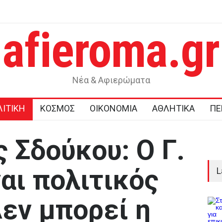
afieroma.gr
ε έργα
Μυστράς: Παθολογική αγάπη για τους γονείς του επικαλείται 
δικηγόρος του 55χρονου που έκρυβε τη σορό του πατέρα το
στον καταψύκτη
Νέα & Αφιερώματα
ΙΤΙΚΗ
ΚΟΣΜΟΣ
ΟΙΚΟΝΟΜΙΑ
ΑΘΛΗΤΙΚΑ
ΠΕ
 Σδούκου: Ο Γ.
αι πολιτικός
L
Δεν μπορεί η