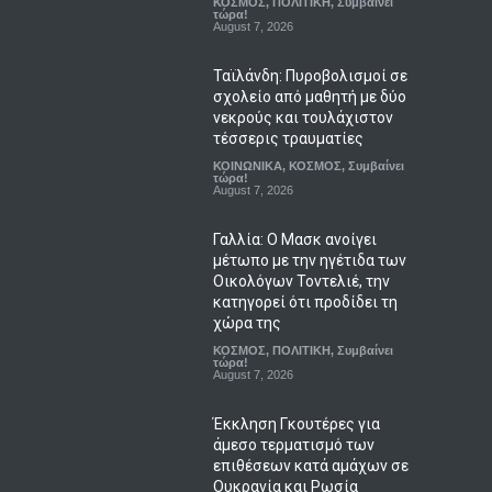
ΚΟΣΜΟΣ
,
ΠΟΛΙΤΙΚΗ
,
Συμβαίνει
τώρα!
August 7, 2026
Ταϊλάνδη: Πυροβολισμοί σε
σχολείο από μαθητή με δύο
νεκρούς και τουλάχιστον
τέσσερις τραυματίες
ΚΟΙΝΩΝΙΚΑ
,
ΚΟΣΜΟΣ
,
Συμβαίνει
τώρα!
August 7, 2026
Γαλλία: Ο Μασκ ανοίγει
μέτωπο με την ηγέτιδα των
Οικολόγων Τοντελιέ, την
κατηγορεί ότι προδίδει τη
χώρα της
ΚΟΣΜΟΣ
,
ΠΟΛΙΤΙΚΗ
,
Συμβαίνει
τώρα!
August 7, 2026
Έκκληση Γκουτέρες για
άμεσο τερματισμό των
επιθέσεων κατά αμάχων σε
Ουκρανία και Ρωσία