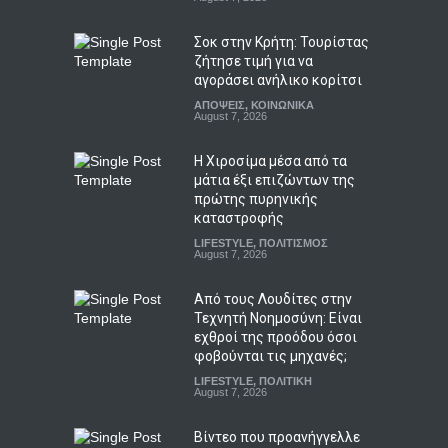
Σοκ στην Κρήτη: Τουρίστας
ζήτησε τιμή για να
αγοράσει ανήλικο κορίτσι
ΑΠΟΨΕΙΣ
,
ΚΟΙΝΩΝΙΚΑ
August 7, 2026
Η Χιροσίμα μέσα από τα
μάτια έξι επιζώντων της
πρώτης πυρηνικής
καταστροφής
LIFESTYLE
,
ΠΟΛΙΤΙΣΜΟΣ
August 7, 2026
Από τους Λουδίτες στην
Τεχνητή Νοημοσύνη: Είναι
εχθροί της προόδου όσοι
φοβούνται τις μηχανές;
LIFESTYLE
,
ΠΟΛΙΤΙΚΗ
August 7, 2026
Βίντεο που προανήγγελλε