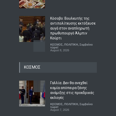
Κόσοβο: Βουλευτής της
αντιπολίτευσης εκτόξευσε
αυγά στον αναπληρωτή
πρωθυπουργό Άλμπιν
Κούρτι
ΚΟΣΜΟΣ
,
ΠΟΛΙΤΙΚΗ
,
Συμβαίνει
τώρα!
August 8, 2026
Η ουκρανική startup που
ΚΟΣΜΟΣ
κατασκευάζει τα drones με
πλήγματα βαθιά μέσα στη
Ρωσία
Γαλλία: Δεν θα ανεχθεί
ΟΙΚΟΝΟΜΙΑ
,
Συμβαίνει τώρα!
,
ΤΕΧΝΟΛΟΓΙΑ
καμία απόπειρα ξένης
August 8, 2026
ανάμιξης στις προεδρικές
εκλογές
Facebook και Instagram
ΚΟΣΜΟΣ
,
ΠΟΛΙΤΙΚΗ
,
Συμβαίνει
συνιστούν δημόσιο κίνδυνο
τώρα!
August 7, 2026
ΚΟΙΝΩΝΙΚΑ
,
ΤΕΧΝΟΛΟΓΙΑ
August 8, 2026