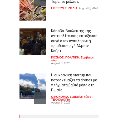
Ταρώ το μέλλον;
LIFESTYLE
,
ΖΩΔΙΑ
August 8, 2026
Κόσοβο: Βουλευτής της
αντιπολίτευσης εκτόξευσε
αυγά στον αναπληρωτή
πρωθυπουργό Άλμπιν
Κούρτι
ΚΟΣΜΟΣ
,
ΠΟΛΙΤΙΚΗ
,
Συμβαίνει
τώρα!
August 8, 2026
Η ουκρανική startup που
κατασκευάζει τα drones με
πλήγματα βαθιά μέσα στη
Ρωσία
ΟΙΚΟΝΟΜΙΑ
,
Συμβαίνει τώρα!
,
ΤΕΧΝΟΛΟΓΙΑ
August 8, 2026
Facebook και Instagram