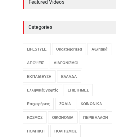
Featured Videos
συνιστούν δημόσιο κίνδυνο
ΚΟΙΝΩΝΙΚΑ
,
ΤΕΧΝΟΛΟΓΙΑ
August 8, 2026
Categories
Η Φενέρμπαχτσε στρέφεται
στον Λουκάκου μετά την
άρνηση της Μπενφίκα για
LIFESTYLE
Uncategorized
Αθλητικά
τον Παυλίδη
Αθλητικά
August 8, 2026
ΑΠΟΨΕΙΣ
ΔΙΑΓΩΝΙΣΜΟΙ
ΕΚΠΑΙΔΕΥΣΗ
ΕΛΛΑΔΑ
Ελληνικές γιορτές
ΕΠΙΣΤΗΜΕΣ
Επιχειρήσεις
ΖΩΔΙΑ
ΚΟΙΝΩΝΙΚΑ
ΚΟΣΜΟΣ
ΟΙΚΟΝΟΜΙΑ
ΠΕΡΙΒΑΛΛΟΝ
ΠΟΛΙΤΙΚΗ
ΠΟΛΙΤΙΣΜΟΣ