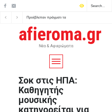
Προέβλεπαν πράγματι τα
Κόσοβο: Βουλευτής τη
Ταρώ το μέλλον;
αντιπολίτευσης εκτόξευ
αυγά στον αναπληρωτ
afieroma.gr
πρωθυπουργό Άλμπιν
Κούρτι
Νέα & Αφιερώματα
Σοκ στις ΗΠΑ:
Καθηγητής
μουσικής
κατηγορείται για