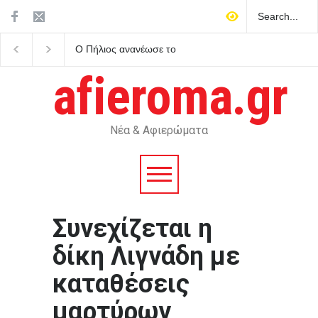
Ο Πήλιος ανανέωσε το
Άκρως ζωδιακό: Τα do’s
συμβόλαιό του με την ΑΕΚ
don’ts της εβδομάδας 
μέχρι το 2030
Αυγούστου 2026
afieroma.gr
Νέα & Αφιερώματα
Συνεχίζεται η
δίκη Λιγνάδη με
καταθέσεις
μαρτύρων