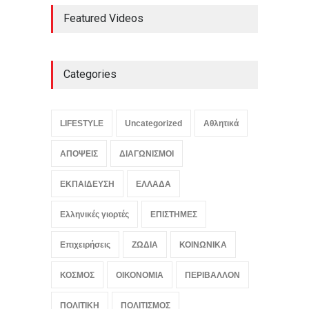
Μεταγραφές φοιτητών:
Featured Videos
ποιες είναι οι
προϋποθέσεις
ΕΚΠΑΙΔΕΥΣΗ
August 9, 2026
Categories
Μεσογειακή διατροφή: τι
δείχνουν τα επιστημονικά
δεδομένα
LIFESTYLE
Uncategorized
Αθλητικά
ΥΓΕΙΑ
August 9, 2026
ΑΠΟΨΕΙΣ
ΔΙΑΓΩΝΙΣΜΟΙ
ΕΚΠΑΙΔΕΥΣΗ
ΕΛΛΑΔΑ
Ελληνικές γιορτές
ΕΠΙΣΤΗΜΕΣ
Επιχειρήσεις
ΖΩΔΙΑ
ΚΟΙΝΩΝΙΚΑ
ΚΟΣΜΟΣ
ΟΙΚΟΝΟΜΙΑ
ΠΕΡΙΒΑΛΛΟΝ
ΠΟΛΙΤΙΚΗ
ΠΟΛΙΤΙΣΜΟΣ