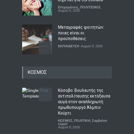
Επιχειρήσεις
,
ΠΟΛΙΤΙΣΜΟΣ
August 9, 2026
Μεταγραφές φοιτητών:
ποιες είναι οι
προϋποθέσεις
ΕΚΠΑΙΔΕΥΣΗ
August 9, 2026
Μεσογειακή διατροφή: τι
ΚΟΣΜΟΣ
δείχνουν τα επιστημονικά
δεδομένα
ΥΓΕΙΑ
August 9, 2026
Κόσοβο: Βουλευτής της
αντιπολίτευσης εκτόξευσε
αυγά στον αναπληρωτή
Ο Πήλιος ανανέωσε το
πρωθυπουργό Άλμπιν
συμβόλαιό του με την ΑΕΚ
Κούρτι
μέχρι το 2030
ΚΟΣΜΟΣ
,
ΠΟΛΙΤΙΚΗ
,
Συμβαίνει
Αθλητικά
τώρα!
August 9, 2026
August 8, 2026