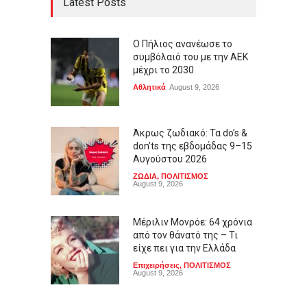
Latest Posts
Ο Πήλιος ανανέωσε το
συμβόλαιό του με την ΑΕΚ
μέχρι το 2030
Αθλητικά
August 9, 2026
Άκρως ζωδιακό: Τα do’s &
don’ts της εβδομάδας 9–15
Αυγούστου 2026
ΖΩΔΙΑ
,
ΠΟΛΙΤΙΣΜΟΣ
August 9, 2026
Μέριλιν Μονρόε: 64 χρόνια
από τον θάνατό της – Τι
είχε πει για την Ελλάδα
Επιχειρήσεις
,
ΠΟΛΙΤΙΣΜΟΣ
August 9, 2026