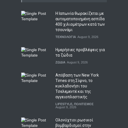
Η Ιαπωνία θωρακίζεται με
αυτοματοποιημένη ασπίδα
400 χιλιομέτρων κατά των
τσουνάμι
ΤΕΧΝΟΛΟΓΙΑ
August 9, 2026
Ημερήσιες προβλέψεις για
τα ζώδια
ΖΩΔΙΑ
August 9, 2026
Απόβαση των New York
Times στη Σίφνο, το
κυκλαδονήσι του
Τσελεμεντέ και της
αγγειοπλαστικής
LIFESTYLE
,
ΠΟΛΙΤΙΣΜΟΣ
August 9, 2026
Ολονύχτιοι ρωσικοί
βομβαρδισμοί στην