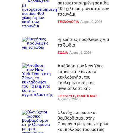
αυτοματοποιημένη ασπίδα
400 χιλιομέτρων κατά των
τσουνάμι
ΤΕΧΝΟΛΟΓΙΑ
August 9, 2026
Ημερήσιες προβλέψεις για
τα ζώδια
ΖΩΔΙΑ
August 9, 2026
Απόβαση των New York
Times στη Σίφνο, το
κυκλαδονήσι του
Τσελεμεντέ και της
αγγειοπλαστικής
LIFESTYLE
,
ΠΟΛΙΤΙΣΜΟΣ
August 9, 2026
Ολονύχτιοι ρωσικοί
βομβαρδισμοί στην
Ουκρανία με τρεις νεκρούς
και πολλούς τραυματίες