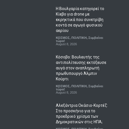
Η Βουλγαρία κατηγορεί το
Κίεβο για drone με
εκρηκτικά που συνετρίβη
κοντά σε αγωγό φυσικού
αερίου
ΚΟΣΜΟΣ
,
ΠΟΛΙΤΙΚΗ
,
Συμβαίνει
τώρα!
August 8, 2026
Κόσοβο: Βουλευτής της
αντιπολίτευσης εκτόξευσε
αυγά στον αναπληρωτή
πρωθυπουργό Άλμπιν
Κούρτι
ΚΟΣΜΟΣ
,
ΠΟΛΙΤΙΚΗ
,
Συμβαίνει
τώρα!
August 8, 2026
Αλεξάντρια Οκάσιο-Κορτέζ:
Στο προσκήνιο για το
προεδρικό χρίσμα των
Δημοκρατικών στις ΗΠΑ;