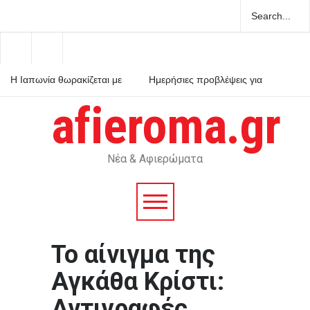
Η Ιαπωνία θωρακίζεται με
Ημερήσιες προβλέψεις για
αυτοματοποιημένη ασπίδα
τα ζώδια
400 χιλιομέτρων κατά των
afieroma.gr
τσουνάμι
Απόβαση των New York
Times στη Σίφνο, το
κυκλαδονήσι του Τσελεμεντέ
και της αγγειοπλαστικής
Νέα & Αφιερώματα
Το αίνιγμα της
Αγκάθα Κρίστι:
Αντιγραφές,