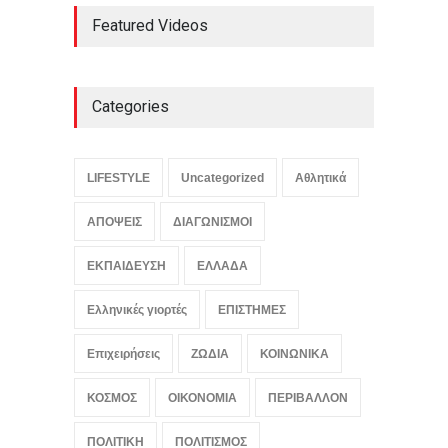
Γιαούρτι: Πρωί ή βράδυ;
Featured Videos
Ποια είναι η ιδανική ώρα
κατανάλωσης
LIFESTYLE
August 7, 2026
Categories
Μελιτζάνες παπουτσάκια:
Η κλασική συνταγή
LIFESTYLE
Uncategorized
Αθλητικά
LIFESTYLE
,
ΠΟΛΙΤΙΣΜΟΣ
August 7, 2026
ΑΠΟΨΕΙΣ
ΔΙΑΓΩΝΙΣΜΟΙ
ΕΚΠΑΙΔΕΥΣΗ
ΕΛΛΑΔΑ
Ελληνικές γιορτές
ΕΠΙΣΤΗΜΕΣ
Επιχειρήσεις
ΖΩΔΙΑ
ΚΟΙΝΩΝΙΚΑ
ΚΟΣΜΟΣ
ΟΙΚΟΝΟΜΙΑ
ΠΕΡΙΒΑΛΛΟΝ
ΠΟΛΙΤΙΚΗ
ΠΟΛΙΤΙΣΜΟΣ