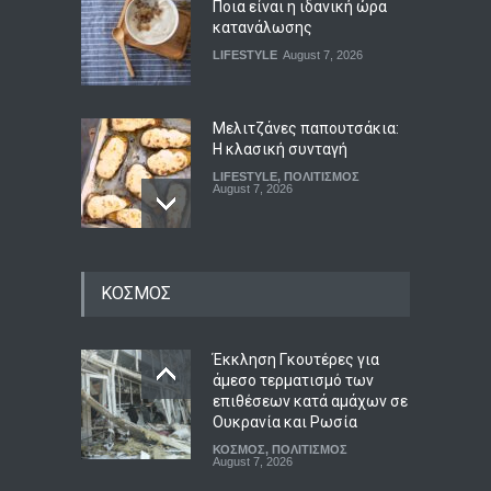
Ποια είναι η ιδανική ώρα
κατανάλωσης
LIFESTYLE
August 7, 2026
Μελιτζάνες παπουτσάκια:
Η κλασική συνταγή
LIFESTYLE
,
ΠΟΛΙΤΙΣΜΟΣ
August 7, 2026
Ημερήσιες προβλέψεις για
ΚΟΣΜΟΣ
τα ζώδια
ΖΩΔΙΑ
August 7, 2026
Έκκληση Γκουτέρες για
άμεσο τερματισμό των
επιθέσεων κατά αμάχων σε
Ο Μητσοτάκης στρέφεται
Ουκρανία και Ρωσία
κατά του εαυτού του και
ΚΟΣΜΟΣ
,
ΠΟΛΙΤΙΣΜΟΣ
κηρύσσει πόλεμο στο
August 7, 2026
ρουσφέτι