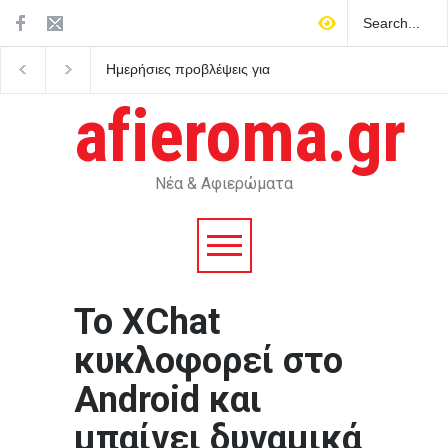
Ημερήσιες προβλέψεις για
Ο Μητσοτάκης στρέφεται
τα ζώδια
κατά του εαυτού του και
κηρύσσει πόλεμο στο
afieroma.gr
ρουσφέτι
Νέα & Αφιερώματα
Το XChat
κυκλοφορεί στο
Android και
μπαίνει δυναμικά