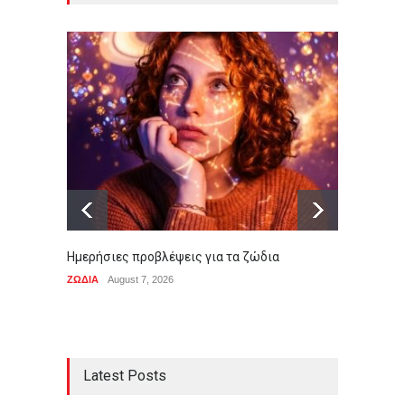
Ημερήσιες προβλέψεις για τα ζώδια
Ο Μητσ
του κα
ΖΩΔΙΑ
August 7, 2026
ΠΟΛΙΤΙ
Latest Posts