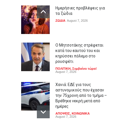
Ημερήσιες προβλέψεις για
τα ζώδια
ΖΩΔΙΑ
August 7, 2026
Ο Μητσοτάκης στρέφεται
κατά του εαυτού του και
κηρύσσει πόλεμο στο
ρουσφέτι
ΠΟΛΙΤΙΚΗ
,
Συμβαίνει τώρα!
August 7, 2026
Χανιά: ΕΔΕ για τους
αστυνομικούς που έχασαν
την 75χρονη από το τμήμα –
Βρέθηκε νεκρή μετά από
ημέρες
ΑΠΟΨΕΙΣ
,
ΚΟΙΝΩΝΙΚΑ
August 7, 2026