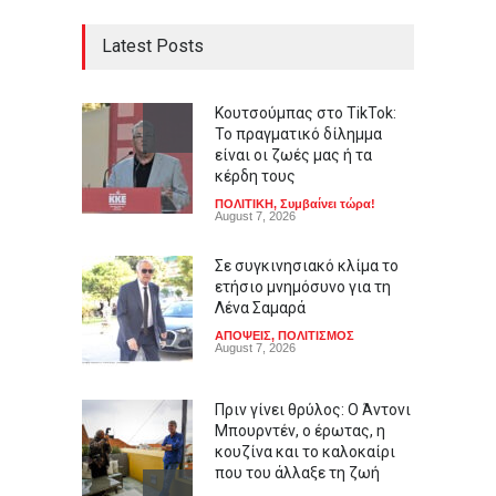
Latest Posts
Κουτσούμπας στο TikTok:
Το πραγματικό δίλημμα
είναι οι ζωές μας ή τα
κέρδη τους
ΠΟΛΙΤΙΚΗ
,
Συμβαίνει τώρα!
August 7, 2026
Σε συγκινησιακό κλίμα το
ετήσιο μνημόσυνο για τη
Λένα Σαμαρά
ΑΠΟΨΕΙΣ
,
ΠΟΛΙΤΙΣΜΟΣ
August 7, 2026
Πριν γίνει θρύλος: Ο Άντονι
Μπουρντέν, ο έρωτας, η
κουζίνα και το καλοκαίρι
που του άλλαξε τη ζωή