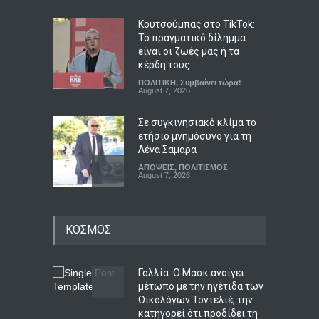
Κουτσούμπας στο TikTok:
Το πραγματικό δίλημμα
είναι οι ζωές μας ή τα
κέρδη τους
ΠΟΛΙΤΙΚΗ
,
Συμβαίνει τώρα!
August 7, 2026
Σε συγκινησιακό κλίμα το
ετήσιο μνημόσυνο για τη
Λένα Σαμαρά
ΑΠΟΨΕΙΣ
,
ΠΟΛΙΤΙΣΜΟΣ
August 7, 2026
Πριν γίνει θρύλος: Ο Άντονι
ΚΟΣΜΟΣ
Μπουρντέν, ο έρωτας, η
κουζίνα και το καλοκαίρι
που του άλλαξε τη ζωή
Γαλλία: Ο Μασκ ανοίγει
LIFESTYLE
,
ΠΟΛΙΤΙΣΜΟΣ
August 7, 2026
μέτωπο με την ηγέτιδα των
Οικολόγων Τοντελιέ, την
Φεστιβάλ Λόγου και Τέχνης
κατηγορεί ότι προδίδει τη