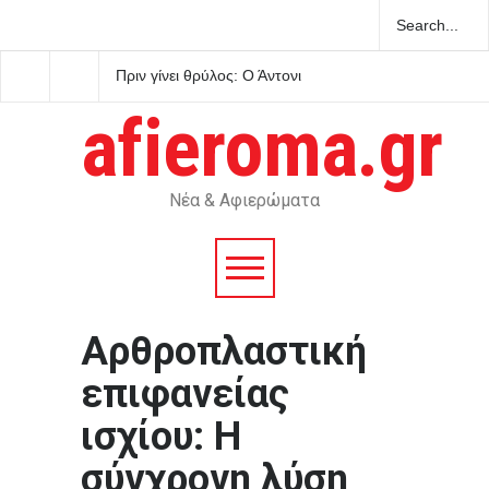
Πριν γίνει θρύλος: Ο Άντονι
Κουτσούμπας στο Tik
Μπουρντέν, ο έρωτας, η
Το πραγματικό δίλημμα
κουζίνα και το καλοκαίρι που
οι ζωές μας ή τα κέρδ
afieroma.gr
του άλλαξε τη ζωή
Νέα & Αφιερώματα
Αρθροπλαστική
επιφανείας
ισχίου: Η
σύγχρονη λύση