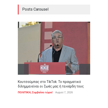
Posts Carousel
Κουτσούμπας στο TikTok: Το πραγματικό
Σε συγ
δίλημμα είναι οι ζωές μας ή τα κέρδη τους
για τη
ΠΟΛΙΤΙΚΗ
,
Συμβαίνει τώρα!
August 7, 2026
ΑΠΟΨΕΙ