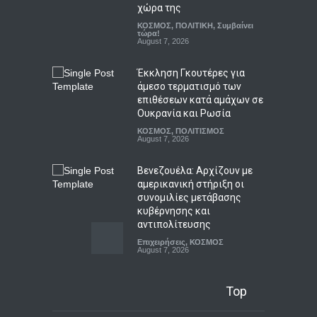
«Ζορμπάς»: Τριήμερο
χώρα της
αφιέρωμα στον πολιτισμό
ΚΟΣΜΟΣ
,
ΠΟΛΙΤΙΚΗ
,
Συμβαίνει
και τον Νίκο Καζαντζάκη
τώρα!
August 7, 2026
LIFESTYLE
,
ΠΟΛΙΤΙΣΜΟΣ
August 7, 2026
Έκκληση Γκουτέρες για
άμεσο τερματισμό των
επιθέσεων κατά αμάχων σε
Ουκρανία και Ρωσία
ΚΟΣΜΟΣ
,
ΠΟΛΙΤΙΣΜΟΣ
August 7, 2026
Βενεζουέλα: Αρχίζουν με
αμερικανική στήριξη οι
συνομιλίες μετάβασης
κυβέρνησης και
αντιπολίτευσης
Επιχειρήσεις
,
ΚΟΣΜΟΣ
August 7, 2026
Γαλλία: Δεν θα ανεχθεί
Top
καμία απόπειρα ξένης
ανάμιξης στις προεδρικές