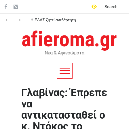
Η ΕΛΑΣ ζητεί ανεξάρτητη
Πιγκουίνοι καταδιώκου
διερεύνηση για τις
στην Ανταρκτική σε μ
αντιπυρικές ζώνες και τα
κατά του ρατσισμού κα
afieroma.gr
έργα του προγράμματος
αποικιοκρατίας
AntiNero στη Δυτική Αττική
Νέα & Αφιερώματα
Γλαβίνας: Έπρεπε
να
αντικατασταθεί ο
κ. Ντόκος το