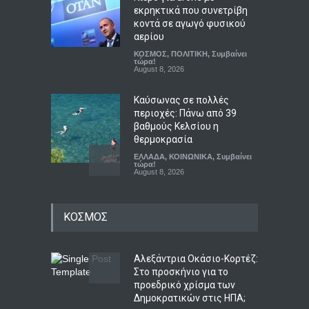
εκρηκτικά που συνετρίβη
κοντά σε αγωγό φυσικού
αερίου
ΚΟΣΜΟΣ
,
ΠΟΛΙΤΙΚΗ
,
Συμβαίνει
τώρα!
August 8, 2026
Καύσωνας σε πολλές
περιοχές: Πάνω από 39
βαθμούς Κελσίου η
θερμοκρασία
ΕΛΛΑΔΑ
,
ΚΟΙΝΩΝΙΚΑ
,
Συμβαίνει
τώρα!
August 8, 2026
Ο αόρατος κίνδυνος που
ΚΟΣΜΟΣ
απειλεί τις ευρωπαϊκές
τράπεζες
ΟΙΚΟΝΟΜΙΑ
,
Συμβαίνει τώρα!
August 8, 2026
Αλεξάντρια Οκάσιο-Κορτέζ:
Στο προσκήνιο για το
προεδρικό χρίσμα των
Η ΕΛΑΣ ζητεί ανεξάρτητη
Δημοκρατικών στις ΗΠΑ;
διερεύνηση για τις