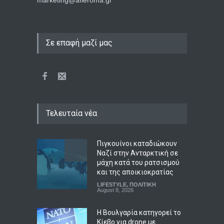
marketing@afieroma.gr
Σε επαφή μαζί μας
Τελευταία νέα
Πιγκουίνοι καταδιώκουν
Ναζί στην Ανταρκτική σε
μάχη κατά του ρατσισμού
και της αποικιοκρατίας
LIFESTYLE
,
ΠΟΛΙΤΙΚΗ
August 8, 2026
Η Βουλγαρία κατηγορεί το
Κίεβο για drone με