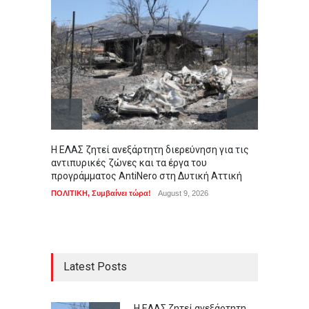
Η ΕΛΑΣ ζητεί ανεξάρτητη διερεύνηση για τις
Πιγκου
αντιπυρικές ζώνες και τα έργα του
Ανταρκ
προγράμματος AntiNero στη Δυτική Αττική
της απ
ΠΟΛΙΤΙΚΗ
,
Συμβαίνει τώρα!
August 9, 2026
LIFEST
Latest Posts
Η ΕΛΑΣ ζητεί ανεξάρτητη