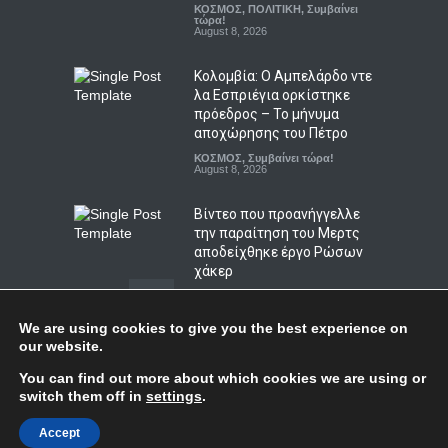
ΚΟΣΜΟΣ
,
ΠΟΛΙΤΙΚΗ
,
Συμβαίνει
αντιπυρικές ζώνες και τα
τώρα!
έργα του προγράμματος
August 8, 2026
AntiNero στη Δυτική Αττική
Κολομβία: Ο Αμπελάρδο ντε
ΠΟΛΙΤΙΚΗ
,
Συμβαίνει τώρα!
August 9, 2026
λα Εσπριέγια ορκίστηκε
πρόεδρος – Το μήνυμα
αποχώρησης του Πέτρο
ΚΟΣΜΟΣ
,
Συμβαίνει τώρα!
August 8, 2026
Βίντεο που προανήγγελλε
την παραίτηση του Μερτς
αποδείχθηκε έργο Ρώσων
χάκερ
ΚΟΣΜΟΣ
,
ΠΟΛΙΤΙΚΗ
,
Συμβαίνει
τώρα!
August 7, 2026
We are using cookies to give you the best experience on
our website.
Η Βουλγαρία κατηγορεί το
Top
You can find out more about which cookies we are using or
Κίεβο για drone με
switch them off in
settings
.
εκρηκτικά που συνετρίβη
κοντά σε αγωγό φυσικού
© Copyright
Afieroma
Blog & News
2018
Accept
αερίου