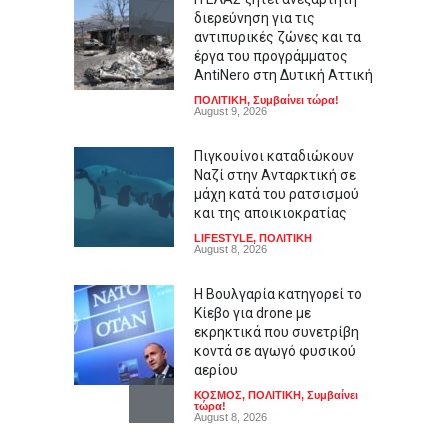
διερεύνηση για τις
αντιπυρικές ζώνες και τα
έργα του προγράμματος
AntiNero στη Δυτική Αττική
ΠΟΛΙΤΙΚΗ
,
Συμβαίνει τώρα!
August 9, 2026
Πιγκουίνοι καταδιώκουν
Ναζί στην Ανταρκτική σε
μάχη κατά του ρατσισμού
και της αποικιοκρατίας
LIFESTYLE
,
ΠΟΛΙΤΙΚΗ
August 8, 2026
Η Βουλγαρία κατηγορεί το
Κίεβο για drone με
εκρηκτικά που συνετρίβη
κοντά σε αγωγό φυσικού
αερίου
ΚΟΣΜΟΣ
,
ΠΟΛΙΤΙΚΗ
,
Συμβαίνει
τώρα!
August 8, 2026