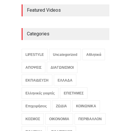
Καύσωνας σε πολλές
Featured Videos
περιοχές: Πάνω από 39
βαθμούς Κελσίου η
θερμοκρασία
ΕΛΛΑΔΑ
,
ΚΟΙΝΩΝΙΚΑ
,
Συμβαίνει
τώρα!
Categories
August 8, 2026
Ο αόρατος κίνδυνος που
απειλεί τις ευρωπαϊκές
LIFESTYLE
Uncategorized
Αθλητικά
τράπεζες
ΟΙΚΟΝΟΜΙΑ
,
Συμβαίνει τώρα!
ΑΠΟΨΕΙΣ
ΔΙΑΓΩΝΙΣΜΟΙ
August 8, 2026
ΕΚΠΑΙΔΕΥΣΗ
ΕΛΛΑΔΑ
Ελληνικές γιορτές
ΕΠΙΣΤΗΜΕΣ
Επιχειρήσεις
ΖΩΔΙΑ
ΚΟΙΝΩΝΙΚΑ
ΚΟΣΜΟΣ
ΟΙΚΟΝΟΜΙΑ
ΠΕΡΙΒΑΛΛΟΝ