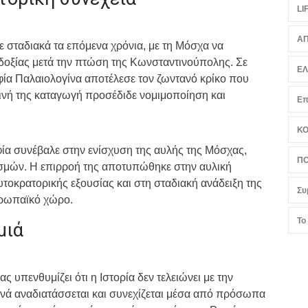
LI
ΑΠ
 σταδιακά τα επόμενα χρόνια, με τη Μόσχα να
οξίας μετά την πτώση της Κωνσταντινούπολης. Σε
Ε
φία Παλαιολογίνα αποτέλεσε τον ζωντανό κρίκο που
τινή της καταγωγή προσέδιδε νομιμοποίηση και
Επ
Κ
ία συνέβαλε στην ενίσχυση της αυλής της Μόσχας,
ΠΟ
σμών. Η επιρροή της αποτυπώθηκε στην αυλική
υτοκρατορικής εξουσίας και στη σταδιακή ανάδειξη της
Συ
υρωπαϊκό χώρο.
Το
μιά
 υπενθυμίζει ότι η Ιστορία δεν τελειώνει με την
νά αναδιατάσσεται και συνεχίζεται μέσα από πρόσωπα