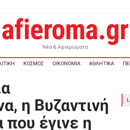
afieroma.gr
υρώπη
Σας αρέσει το καρπούζι; Γιατί δεν πρέπει να πετάτε τη φλούδα
του
Νέα & Αφιερώματα
ΙΤΙΚΗ
ΚΟΣΜΟΣ
ΟΙΚΟΝΟΜΙΑ
ΑΘΛΗΤΙΚΑ
ΠΕ
ία
α, η Βυζαντινή
L
 που έγινε η