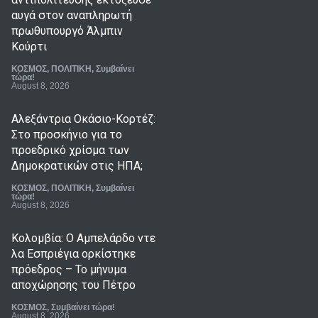
αυγά στον αναπληρωτή
πρωθυπουργό Άλμπιν
Κούρτι
ΚΟΣΜΟΣ
,
ΠΟΛΙΤΙΚΗ
,
Συμβαίνει
τώρα!
August 8, 2026
Αλεξάντρια Οκάσιο-Κορτέζ:
Στο προσκήνιο για το
προεδρικό χρίσμα των
Δημοκρατικών στις ΗΠΑ;
ΚΟΣΜΟΣ
,
ΠΟΛΙΤΙΚΗ
,
Συμβαίνει
τώρα!
August 8, 2026
Κολομβία: Ο Αμπελάρδο ντε
λα Εσπριέγια ορκίστηκε
πρόεδρος – Το μήνυμα
αποχώρησης του Πέτρο
ΚΟΣΜΟΣ
,
Συμβαίνει τώρα!
August 8, 2026