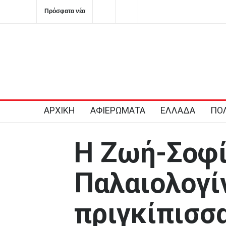
Πρόσφατα νέα
Η Κύπρος αναδεικνύεται σε ενεργειακό κόμβο για την Ε
2026-08-08T20:26:06+0300
ΑΡΧΙΚΗ
ΑΦΙΕΡΩΜΑΤΑ
ΕΛΛΑΔΑ
ΠΟΛ
Η Ζωή-Σοφ
Παλαιολογίν
πριγκίπισσα