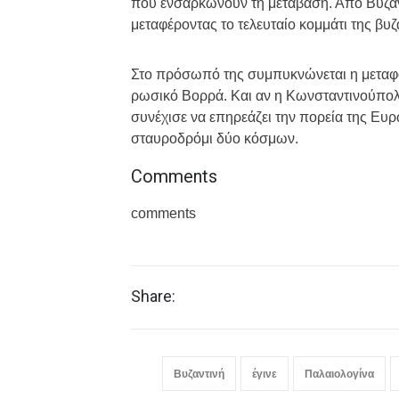
που ενσαρκώνουν τη μετάβαση. Από Βυζαν
μεταφέροντας το τελευταίο κομμάτι της βυζ
Στο πρόσωπό της συμπυκνώνεται η μεταφο
ρωσικό Βορρά. Και αν η Κωνσταντινούπολη 
συνέχισε να επηρεάζει την πορεία της Ευ
σταυροδρόμι δύο κόσμων.
Comments
comments
Share:
Βυζαντινή
έγινε
Παλαιολογίνα