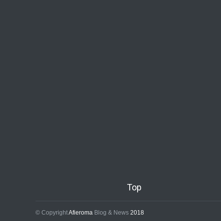
Top
© Copyright
Afieroma
Blog & News
2018