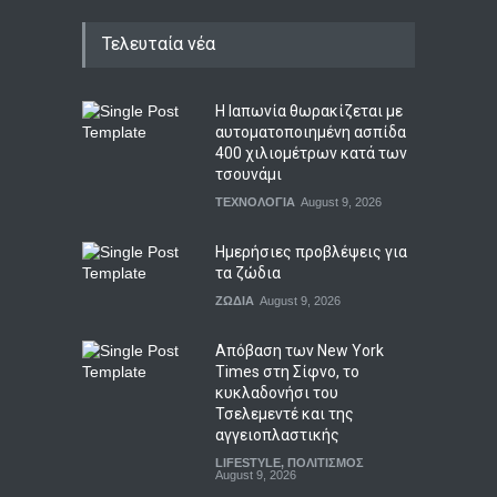
Τελευταία νέα
Η Ιαπωνία θωρακίζεται με
αυτοματοποιημένη ασπίδα
400 χιλιομέτρων κατά των
τσουνάμι
ΤΕΧΝΟΛΟΓΙΑ
August 9, 2026
Ημερήσιες προβλέψεις για
τα ζώδια
ΖΩΔΙΑ
August 9, 2026
Απόβαση των New York
Times στη Σίφνο, το
κυκλαδονήσι του
Τσελεμεντέ και της
αγγειοπλαστικής
LIFESTYLE
,
ΠΟΛΙΤΙΣΜΟΣ
August 9, 2026