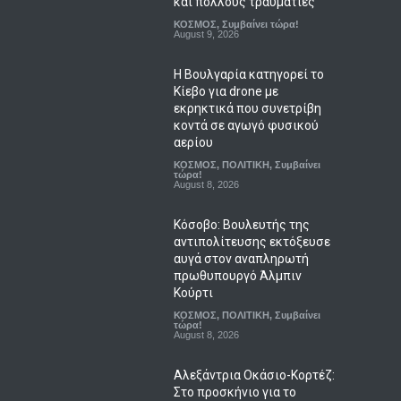
και πολλούς τραυματίες
ΚΟΣΜΟΣ
,
Συμβαίνει τώρα!
August 9, 2026
Η Βουλγαρία κατηγορεί το
Κίεβο για drone με
εκρηκτικά που συνετρίβη
κοντά σε αγωγό φυσικού
αερίου
ΚΟΣΜΟΣ
,
ΠΟΛΙΤΙΚΗ
,
Συμβαίνει
τώρα!
August 8, 2026
Κόσοβο: Βουλευτής της
αντιπολίτευσης εκτόξευσε
αυγά στον αναπληρωτή
πρωθυπουργό Άλμπιν
Κούρτι
ΚΟΣΜΟΣ
,
ΠΟΛΙΤΙΚΗ
,
Συμβαίνει
τώρα!
August 8, 2026
Αλεξάντρια Οκάσιο-Κορτέζ:
Στο προσκήνιο για το