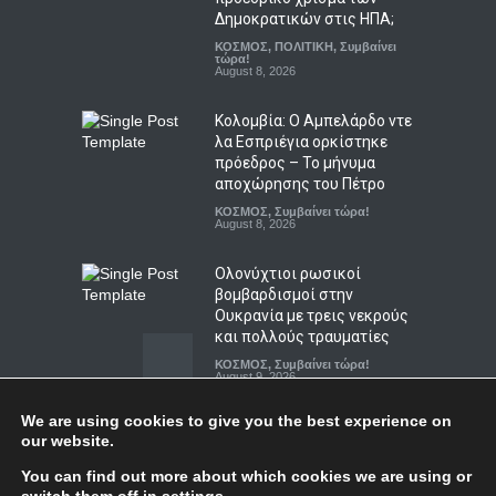
Άκρως ζωδιακό: Τα do’s &
Δημοκρατικών στις ΗΠΑ;
don’ts της εβδομάδας 9–15
ΚΟΣΜΟΣ
,
ΠΟΛΙΤΙΚΗ
,
Συμβαίνει
Αυγούστου 2026
τώρα!
August 8, 2026
ΖΩΔΙΑ
,
ΠΟΛΙΤΙΣΜΟΣ
August 9, 2026
Κολομβία: Ο Αμπελάρδο ντε
λα Εσπριέγια ορκίστηκε
πρόεδρος – Το μήνυμα
αποχώρησης του Πέτρο
ΚΟΣΜΟΣ
,
Συμβαίνει τώρα!
August 8, 2026
Ολονύχτιοι ρωσικοί
βομβαρδισμοί στην
Ουκρανία με τρεις νεκρούς
και πολλούς τραυματίες
ΚΟΣΜΟΣ
,
Συμβαίνει τώρα!
August 9, 2026
We are using cookies to give you the best experience on
Η Βουλγαρία κατηγορεί το
Top
our website.
Κίεβο για drone με
εκρηκτικά που συνετρίβη
You can find out more about which cookies we are using or
κοντά σε αγωγό φυσικού