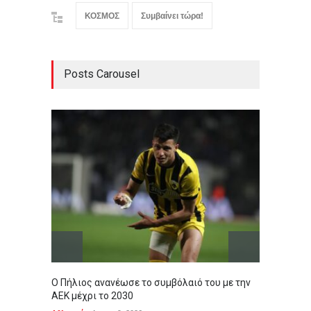
ΚΟΣΜΟΣ
Συμβαίνει τώρα!
Posts Carousel
Ο Πήλιος ανανέωσε το συμβόλαιό του με την
Άκρως 
ΑΕΚ μέχρι το 2030
εβδομ