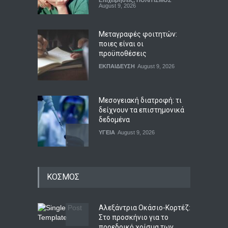
Επιχειρήσεις
,
ΠΟΛΙΤΙΣΜΟΣ
August 9, 2026
Μεταγραφές φοιτητών:
ποιες είναι οι
προϋποθέσεις
ΕΚΠΑΙΔΕΥΣΗ
August 9, 2026
Μεσογειακή διατροφή: τι
δείχνουν τα επιστημονικά
δεδομένα
ΥΓΕΙΑ
August 9, 2026
Ο Πήλιος ανανέωσε το
ΚΟΣΜΟΣ
συμβόλαιό του με την ΑΕΚ
μέχρι το 2030
Αθλητικά
August 9, 2026
Αλεξάντρια Οκάσιο-Κορτέζ:
Στο προσκήνιο για το
προεδρικό χρίσμα των