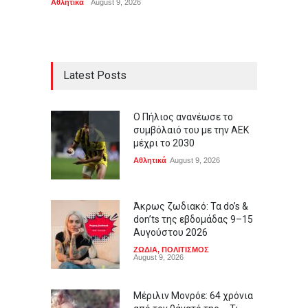
Αθλητικά
August 9, 2026
ΖΩΔΙΑ
,
Latest Posts
Ο Πήλιος ανανέωσε το
συμβόλαιό του με την ΑΕΚ
μέχρι το 2030
Αθλητικά
August 9, 2026
Άκρως ζωδιακό: Τα do’s &
don’ts της εβδομάδας 9–15
Αυγούστου 2026
ΖΩΔΙΑ
,
ΠΟΛΙΤΙΣΜΟΣ
August 9, 2026
Μέριλιν Μονρόε: 64 χρόνια