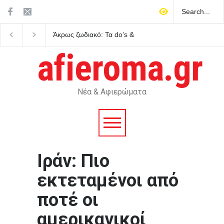
Άκρως ζωδιακό: Τα do’s &
Μέριλιν Μονρόε: 64 χρ
don’ts της εβδομάδας 9–15
από τον θάνατό της – Τ
Αυγούστου 2026
πει για την Ελλάδα
afieroma.gr
Νέα & Αφιερώματα
Ιράν: Πιο
εκτεταμένοι από
ποτέ οι
αμερικανικοί