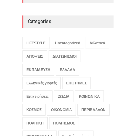
αφιέρωμα στον πολιτισμό
και τον Νίκο Καζαντζάκη
LIFESTYLE
,
ΠΟΛΙΤΙΣΜΟΣ
August 7, 2026
Categories
Γαλλία: Δεν θα ανεχθεί
καμία απόπειρα ξένης
LIFESTYLE
Uncategorized
Αθλητικά
ανάμιξης στις προεδρικές
εκλογές
ΑΠΟΨΕΙΣ
ΔΙΑΓΩΝΙΣΜΟΙ
ΚΟΣΜΟΣ
,
ΠΟΛΙΤΙΚΗ
,
Συμβαίνει
τώρα!
August 7, 2026
ΕΚΠΑΙΔΕΥΣΗ
ΕΛΛΑΔΑ
Ελληνικές γιορτές
ΕΠΙΣΤΗΜΕΣ
Επιχειρήσεις
ΖΩΔΙΑ
ΚΟΙΝΩΝΙΚΑ
ΚΟΣΜΟΣ
ΟΙΚΟΝΟΜΙΑ
ΠΕΡΙΒΑΛΛΟΝ
ΠΟΛΙΤΙΚΗ
ΠΟΛΙΤΙΣΜΟΣ