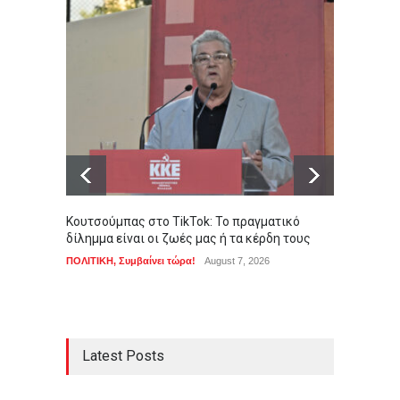
Κουτσούμπας στο TikTok: Το πραγματικό
Σε συγ
δίλημμα είναι οι ζωές μας ή τα κέρδη τους
για τη
ΠΟΛΙΤΙΚΗ
,
Συμβαίνει τώρα!
August 7, 2026
ΑΠΟΨΕΙ
Latest Posts