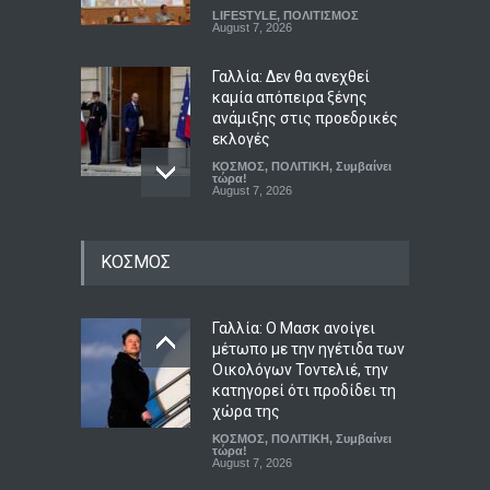
LIFESTYLE
,
ΠΟΛΙΤΙΣΜΟΣ
August 7, 2026
Γαλλία: Δεν θα ανεχθεί
καμία απόπειρα ξένης
ανάμιξης στις προεδρικές
εκλογές
ΚΟΣΜΟΣ
,
ΠΟΛΙΤΙΚΗ
,
Συμβαίνει
τώρα!
August 7, 2026
Κουτσούμπας στο TikTok:
Το πραγματικό δίλημμα
ΚΟΣΜΟΣ
είναι οι ζωές μας ή τα
κέρδη τους
Γαλλία: Ο Μασκ ανοίγει
ΠΟΛΙΤΙΚΗ
,
Συμβαίνει τώρα!
August 7, 2026
μέτωπο με την ηγέτιδα των
Οικολόγων Τοντελιέ, την
Σε συγκινησιακό κλίμα το
κατηγορεί ότι προδίδει τη
ετήσιο μνημόσυνο για τη
χώρα της
Λένα Σαμαρά
ΚΟΣΜΟΣ
,
ΠΟΛΙΤΙΚΗ
,
Συμβαίνει
τώρα!
ΑΠΟΨΕΙΣ
,
ΠΟΛΙΤΙΣΜΟΣ
August 7, 2026
August 7, 2026