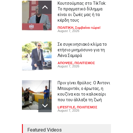
Κουτσούμπας στο TikTok:
Το πραγματικό δίλημμα
είναι οι ζωές μας ή τα
κέρδη τους
ΠΟΛΙΤΙΚΗ
,
Συμβαίνει τώρα!
August 7, 2026
Σε συγκινησιακό κλίμα το
ετήσιο μνημόσυνο για τη
Λένα Σαμαρά
ΑΠΟΨΕΙΣ
,
ΠΟΛΙΤΙΣΜΟΣ
August 7, 2026
Πριν γίνει θρύλος: Ο Άντονι
Μπουρντέν, ο έρωτας, η
κουζίνα και το καλοκαίρι
που του άλλαξε τη ζωή
LIFESTYLE
,
ΠΟΛΙΤΙΣΜΟΣ
August 7, 2026
Φεστιβάλ Λόγου και Τέχνης
Featured Videos
«Ζορμπάς»: Τριήμερο