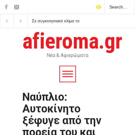
Σε συγκινησιακό κλίμα το
Πριν γίνει θρύλος: Ο Ά
ετήσιο μνημόσυνο για τη
Μπουρντέν, ο έρωτας,
Λένα Σαμαρά
κουζίνα και το καλοκαί
afieroma.gr
του άλλαξε τη ζωή
Νέα & Αφιερώματα
Ναύπλιο:
Αυτοκίνητο
ξέφυγε από την
πορεία του και