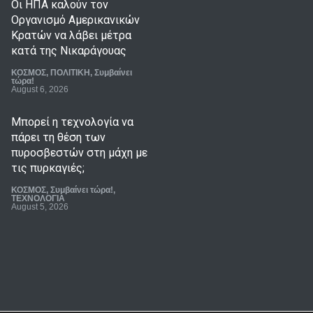
Οι ΗΠΑ καλούν τον
Οργανισμό Αμερικανικών
Κρατών να λάβει μέτρα
κατά της Νικαράγουας
ΚΟΣΜΟΣ
,
ΠΟΛΙΤΙΚΗ
,
Συμβαίνει
τώρα!
August 6, 2026
Μπορεί η τεχνολογία να
πάρει τη θέση των
πυροσβεστών στη μάχη με
τις πυρκαγιές;
ΚΟΣΜΟΣ
,
Συμβαίνει τώρα!
,
ΤΕΧΝΟΛΟΓΙΑ
August 5, 2026
Κατηγορίες σε διοργανωτή
έκθεσης εξωτικών ζώων
στο Χονγκ Κονγκ για
παράνομη κατοχή
απειλούμενων ειδών