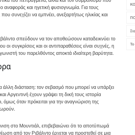
τικά του πεπραγμένα, αλλά και τον συμβολισμό που
Κ
ίο αναφοράς και ηγετική φυσιογνωμία. Για τους
που συνεχίζει να εμπνέει, ανεξαρτήτως ηλικίας και
ΠΟ
Συ
ιβάλντο σπεύδουν να τον αποθεώσουν καταδεικνύει το
Το
υ οι συγκρίσεις και οι αντιπαραθέσεις είναι συχνές, η
ωνιστή του παρελθόντος αποκτά ιδιαίτερη βαρύτητα.
ορα
ια άλλη διάσταση: τον σεβασμό που μπορεί να υπάρξει
και Αργεντινή έχουν γράψει τη δική τους ιστορία
 όμως όταν πρόκειται για την αναγνώριση της
χωρούν.
φάνιση στο Μουντιάλ, επιβεβαιώνει ότι το αποτύπωμά
θέωση από τον Ριβάλντο έρχεται να προστεθεί σε μια