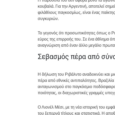
Η παρουσία του δεν αφορά μόνο τα αγωνισ
κουβαλά. Για την Αργεντινή, αποτελεί σημε
φιλάθλους παγκοσμίως, είναι ένας παίκτης 
συγκυριών.
Το γεγονός ότι προσωπικότητες όπως ο Ρ
εύρος της επιρροής του. Σε ένα άθλημα όπο
αναγνώριση από έναν άλλο μεγάλο πρωταγ
Σεβασμός πέρα από σύν
Η δήλωση του Ριβάλντο αναδεικνύει και μ
πέρα από εθνικές αντιπαλότητες. Βραζιλία 
ανταγωνισμού στο παγκόσμιο ποδόσφαιρο,
ποιότητας, οι διαχωριστικές γραμμές υπο
Ο Λιονέλ Μέσι, με τη νέα ιστορική του εμ
του ξεπερνά τίτλους και στατιστικά. Η απο