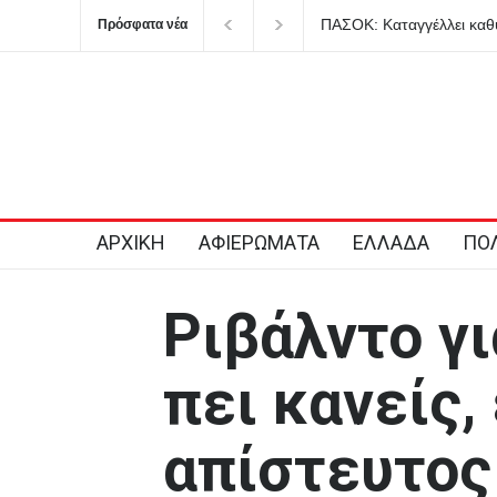
γγέλλει καθυστερήσεις στο καλώδιο Ελλάδας-
Τραγωδία στην Κρ
Πρόσφατα νέα
ητά πολιτική βούληση απέναντι στην Άγκυρα και
προσπαθώντας να
ύσεις από την κυβέρνηση
παιδιά
ΑΡΧΙΚΗ
ΑΦΙΕΡΩΜΑΤΑ
ΕΛΛΑΔΑ
ΠΟΛ
Ριβάλντο γι
πει κανείς, 
απίστευτος