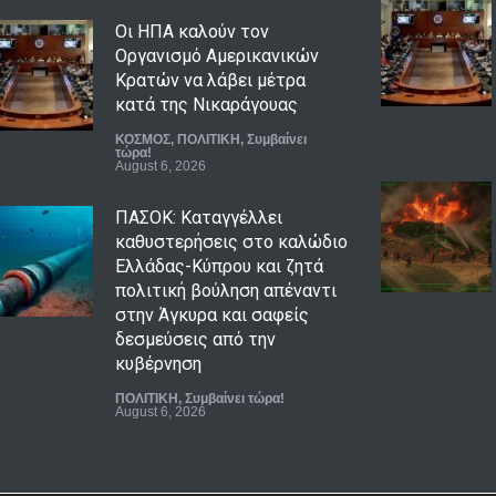
Οι ΗΠΑ καλούν τον
Οργανισμό Αμερικανικών
Κρατών να λάβει μέτρα
κατά της Νικαράγουας
ΚΟΣΜΟΣ
,
ΠΟΛΙΤΙΚΗ
,
Συμβαίνει
τώρα!
August 6, 2026
ΠΑΣΟΚ: Καταγγέλλει
καθυστερήσεις στο καλώδιο
Ελλάδας-Κύπρου και ζητά
πολιτική βούληση απέναντι
στην Άγκυρα και σαφείς
δεσμεύσεις από την
κυβέρνηση
ΠΟΛΙΤΙΚΗ
,
Συμβαίνει τώρα!
August 6, 2026
Τραγωδία στην Κρήτη:
Ολλανδή τουρίστρια πνίγηκε