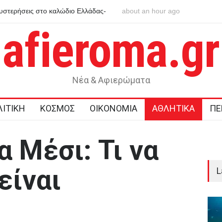
ήτη: Ολλανδή τουρίστρια πνίγηκε στα Μάλια
about an hour ago
Καταπέλτης έκθεση για
 σώσει τη φίλη της μπροστά σε ανήλικα
τις ύποπτες συναλλαγ
afieroma.gr
Νέα & Αφιερώματα
ΙΤΙΚΗ
ΚΟΣΜΟΣ
ΟΙΚΟΝΟΜΙΑ
ΑΘΛΗΤΙΚΑ
ΠΕ
α Μέσι: Τι να
είναι
L