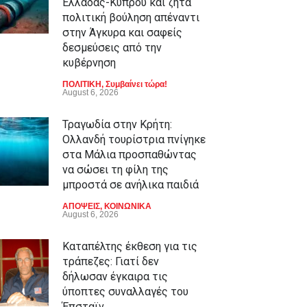
Ελλάδας-Κύπρου και ζητά
πολιτική βούληση απέναντι
στην Άγκυρα και σαφείς
δεσμεύσεις από την
κυβέρνηση
ΠΟΛΙΤΙΚΗ
,
Συμβαίνει τώρα!
August 6, 2026
Τραγωδία στην Κρήτη:
Ολλανδή τουρίστρια πνίγηκε
στα Μάλια προσπαθώντας
να σώσει τη φίλη της
μπροστά σε ανήλικα παιδιά
ΑΠΟΨΕΙΣ
,
ΚΟΙΝΩΝΙΚΑ
August 6, 2026
Καταπέλτης έκθεση για τις
τράπεζες: Γιατί δεν
δήλωσαν έγκαιρα τις
ύποπτες συναλλαγές του
Έπσταϊν