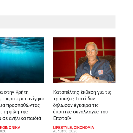
Ποι
Μον
πίσ
συν
α στην Κρήτη:
Καταπέλτης έκθεση για τις
LIFE
Augu
 τουρίστρια πνίγηκε
τράπεζες: Γιατί δεν
λια προσπαθώντας
δήλωσαν έγκαιρα τις
ι τη φίλη της
ύποπτες συναλλαγές του
 σε ανήλικα παιδιά
Έπσταϊν
ΚΟΙΝΩΝΙΚΑ
LIFESTYLE
,
ΟΙΚΟΝΟΜΙΑ
2026
August 6, 2026