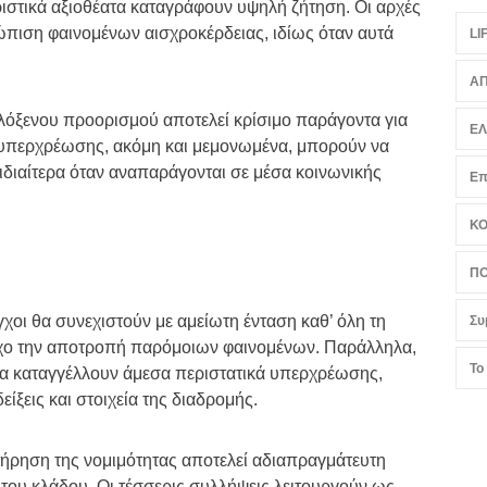
ριστικά αξιοθέατα καταγράφουν υψηλή ζήτηση. Οι αρχές
τώπιση φαινομένων αισχροκέρδειας, ιδίως όταν αυτά
LI
ΑΠ
λόξενου προορισμού αποτελεί κρίσιμο παράγοντα για
Ε
κά υπερχρέωσης, ακόμη και μεμονωμένα, μπορούν να
ιδιαίτερα όταν αναπαράγονται σε μέσα κοινωνικής
Επ
Κ
ΠΟ
γχοι θα συνεχιστούν με αμείωτη ένταση καθ’ όλη τη
Συ
τόχο την αποτροπή παρόμοιων φαινομένων. Παράλληλα,
Το
 να καταγγέλλουν άμεσα περιστατικά υπερχρέωσης,
ίξεις και στοιχεία της διαδρομής.
 τήρηση της νομιμότητας αποτελεί αδιαπραγμάτευτη
του κλάδου. Οι τέσσερις συλλήψεις λειτουργούν ως