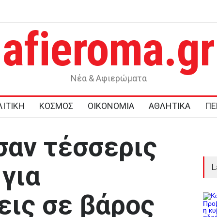
afieroma.gr
ι στο
Σοκ στην Κρήτη: Τουρίστας ζήτησε τιμή για να αγοράσει
ανήλικο κορίτσι
Νέα & Αφιερώματα
ΙΤΙΚΗ
ΚΟΣΜΟΣ
ΟΙΚΟΝΟΜΙΑ
ΑΘΛΗΤΙΚΑ
ΠΕ
αν τέσσερις
 για
L
ις σε βάρος