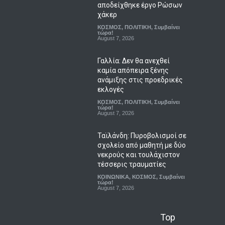
αποδείχθηκε έργο Ρώσων
χάκερ
ΚΟΣΜΟΣ
,
ΠΟΛΙΤΙΚΗ
,
Συμβαίνει
τώρα!
August 7, 2026
Γαλλία: Δεν θα ανεχθεί
καμία απόπειρα ξένης
ανάμιξης στις προεδρικές
εκλογές
ΚΟΣΜΟΣ
,
ΠΟΛΙΤΙΚΗ
,
Συμβαίνει
τώρα!
August 7, 2026
Ταϊλάνδη: Πυροβολισμοί σε
σχολείο από μαθητή με δύο
νεκρούς και τουλάχιστον
τέσσερις τραυματίες
ΚΟΙΝΩΝΙΚΑ
,
ΚΟΣΜΟΣ
,
Συμβαίνει
τώρα!
August 7, 2026
Top