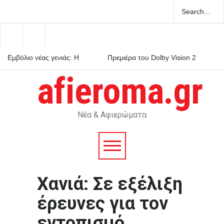
Εμβόλιο νέας γενιάς: Η
Πρεμιέρα του Dolby Vision 2
γρίπη μπαίνει στην εποχή
στις τηλεοράσεις Hisense με
του mRNA
αναβαθμισμένο HDR
afieroma.gr
Ελάχιστη Βάση Εισαγωγής:
πώς λειτουργεί στην πράξη
Νέα & Αφιερώματα
Χανιά: Σε εξέλιξη
έρευνες για τον
εντοπισμό