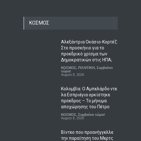
ΚΟΣΜΟΣ
Αλεξάντρια Οκάσιο-Κορτέζ:
Στο προσκήνιο για το
προεδρικό χρίσμα των
Δημοκρατικών στις ΗΠΑ;
ΚΟΣΜΟΣ
,
ΠΟΛΙΤΙΚΗ
,
Συμβαίνει
τώρα!
August 8, 2026
Κολομβία: Ο Αμπελάρδο ντε
λα Εσπριέγια ορκίστηκε
πρόεδρος – Το μήνυμα
αποχώρησης του Πέτρο
ΚΟΣΜΟΣ
,
Συμβαίνει τώρα!
August 8, 2026
Βίντεο που προανήγγελλε
την παραίτηση του Μερτς