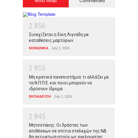
Most Read
Commented
2
8
5
6
Συνεχίζεται η δίκη Λιγνάδη με
καταθέσεις μαρτύρων
ΚΟΙΝΩΝΙΚΑ
July 2, 2026
2
8
5
3
Μη κρατικά πανεπιστήμια: τι αλλάζει με
τα Ν.Π.Π.Ε. και ποιοι μπορούν να
ιδρύσουν ίδρυμα
ΕΚΠΑΙΔΕΥΣΗ
July 1, 2026
2
8
4
5
Μητσοτάκης: Οι δράστες των
επιθέσεων σε σπίτια στελεχών της ΝΔ
θα αντιμετωπιστούν ως εγκληματίες