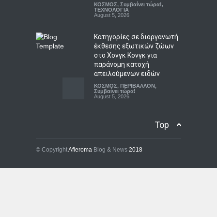
ΚΟΣΜΟΣ
,
Συμβαίνει τώρα!
,
ΤΕΧΝΟΛΟΓΙΑ
August 5, 2026
Κατηγορίες σε διοργανωτή
έκθεσης εξωτικών ζώων
στο Χονγκ Κονγκ για
παράνομη κατοχή
απειλούμενων ειδών
ΚΟΣΜΟΣ
,
ΠΕΡΙΒΑΛΛΟΝ
,
Συμβαίνει τώρα!
August 5, 2026
Drone με εκρηκτικό
Top
μηχανισμό και
πυροκροτητή εντοπίστηκε
κοντά σε ουκρανικό
© Copyright
Afieroma
Blog & News
2018
αεροσκάφος στη Λειψία
ΚΟΣΜΟΣ
,
ΠΟΛΙΤΙΣΜΟΣ
August 5, 2026
Ουκρανικά πλήγματα από
τη Ρωσία αφήνουν
τουλάχιστον 15 νεκρούς