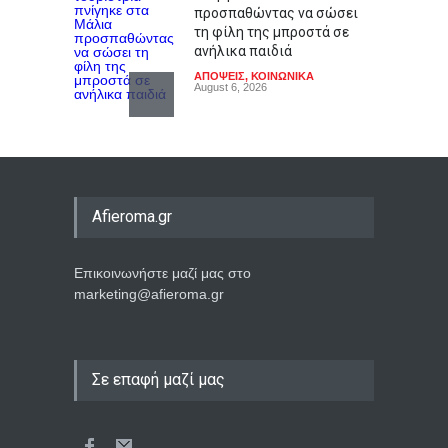
προσπαθώντας να σώσει
τη φίλη της μπροστά σε
ανήλικα παιδιά
ΑΠΟΨΕΙΣ
,
ΚΟΙΝΩΝΙΚΑ
August 6, 2026
Καταπέλτης έκθεση για τις
τράπεζες: Γιατί δεν
δήλωσαν έγκαιρα τις
ύποπτες συναλλαγές του
Afieroma.gr
Έπσταϊν
LIFESTYLE
,
ΟΙΚΟΝΟΜΙΑ
August 6, 2026
Επικοινωνήστε μαζί μας στο
marketing@afieroma.gr
Ποιος σκότωσε τη Μέριλιν
Μονρόε; Η τραγική αλήθεια
πίσω από τη μεγαλύτερη
συνωμοσία του Χόλιγουντ
Σε επαφή μαζί μας
LIFESTYLE
,
ΠΟΛΙΤΙΣΜΟΣ
August 6, 2026