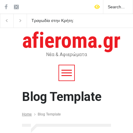
Τραγωδία στην Κρήτη:
Ημερήσιες προβλέψεις
Ολλανδή τουρίστρια πνίγηκε
τα ζώδια
στα Μάλια προσπαθώντας
afieroma.gr
να σώσει τη φίλη της
μπροστά σε ανήλικα παιδιά
Νέα & Αφιερώματα
Blog Template
Home
Blog Template