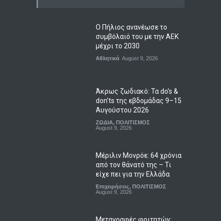
Ο Πήλιος ανανέωσε το
συμβόλαιό του με την ΑΕΚ
μέχρι το 2030
Αθλητικά
August 9, 2026
Άκρως ζωδιακό: Τα do’s &
don’ts της εβδομάδας 9–15
Αυγούστου 2026
ΖΩΔΙΑ
,
ΠΟΛΙΤΙΣΜΟΣ
August 9, 2026
Μέριλιν Μονρόε: 64 χρόνια
από τον θάνατό της – Τι
είχε πει για την Ελλάδα
Επιχειρήσεις
,
ΠΟΛΙΤΙΣΜΟΣ
August 9, 2026
Μεταγραφές φοιτητών: