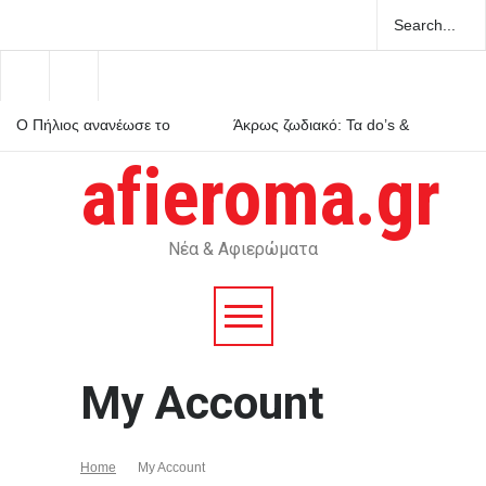
Ο Πήλιος ανανέωσε το
Άκρως ζωδιακό: Τα do’s &
συμβόλαιό του με την ΑΕΚ
don’ts της εβδομάδας 9–15
μέχρι το 2030
Αυγούστου 2026
afieroma.gr
Μέριλιν Μονρόε: 64 χρόνια
από τον θάνατό της – Τι είχε
πει για την Ελλάδα
Νέα & Αφιερώματα
My Account
Home
My Account