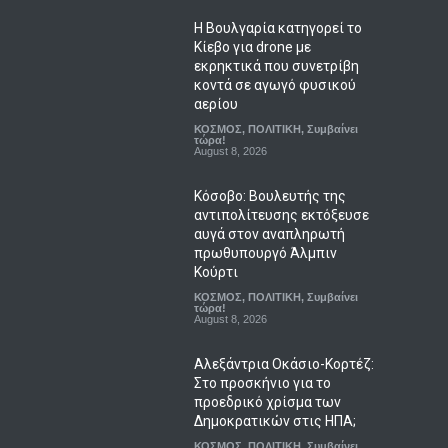
Η Βουλγαρία κατηγορεί το
Κίεβο για drone με
εκρηκτικά που συνετρίβη
κοντά σε αγωγό φυσικού
αερίου
ΚΟΣΜΟΣ
,
ΠΟΛΙΤΙΚΗ
,
Συμβαίνει
τώρα!
August 8, 2026
Κόσοβο: Βουλευτής της
αντιπολίτευσης εκτόξευσε
αυγά στον αναπληρωτή
πρωθυπουργό Άλμπιν
Κούρτι
ΚΟΣΜΟΣ
,
ΠΟΛΙΤΙΚΗ
,
Συμβαίνει
τώρα!
August 8, 2026
Αλεξάντρια Οκάσιο-Κορτέζ:
Στο προσκήνιο για το
προεδρικό χρίσμα των
Δημοκρατικών στις ΗΠΑ;
ΚΟΣΜΟΣ
,
ΠΟΛΙΤΙΚΗ
,
Συμβαίνει