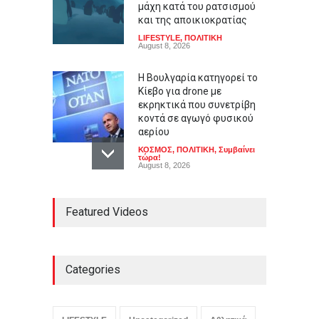
μάχη κατά του ρατσισμού
και της αποικιοκρατίας
LIFESTYLE
,
ΠΟΛΙΤΙΚΗ
August 8, 2026
Η Βουλγαρία κατηγορεί το
Κίεβο για drone με
εκρηκτικά που συνετρίβη
κοντά σε αγωγό φυσικού
αερίου
ΚΟΣΜΟΣ
,
ΠΟΛΙΤΙΚΗ
,
Συμβαίνει
τώρα!
August 8, 2026
Καύσωνας σε πολλές
Featured Videos
περιοχές: Πάνω από 39
βαθμούς Κελσίου η
θερμοκρασία
ΕΛΛΑΔΑ
,
ΚΟΙΝΩΝΙΚΑ
,
Συμβαίνει
τώρα!
Categories
August 8, 2026
Ο αόρατος κίνδυνος που
απειλεί τις ευρωπαϊκές