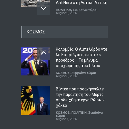
AntiNero στη Δυτική Αττική
ΠΟΛΙΤΙΚΗ
,
Συμβαίνει τώρα!
August 9, 2026
Πιγκουίνοι καταδιώκουν
ΚΟΣΜΟΣ
Ναζί στην Ανταρκτική σε
μάχη κατά του ρατσισμού
και της αποικιοκρατίας
Κολομβία: Ο Αμπελάρδο ντε
LIFESTYLE
,
ΠΟΛΙΤΙΚΗ
August 8, 2026
λα Εσπριέγια ορκίστηκε
πρόεδρος – Το μήνυμα
Η Βουλγαρία κατηγορεί το
αποχώρησης του Πέτρο
Κίεβο για drone με
ΚΟΣΜΟΣ
,
Συμβαίνει τώρα!
εκρηκτικά που συνετρίβη
August 8, 2026
κοντά σε αγωγό φυσικού
αερίου
Βίντεο που προανήγγελλε
την παραίτηση του Μερτς
ΚΟΣΜΟΣ
,
ΠΟΛΙΤΙΚΗ
,
Συμβαίνει
τώρα!
αποδείχθηκε έργο Ρώσων
August 8, 2026
χάκερ
ΚΟΣΜΟΣ
,
ΠΟΛΙΤΙΚΗ
,
Συμβαίνει
τώρα!
August 7, 2026