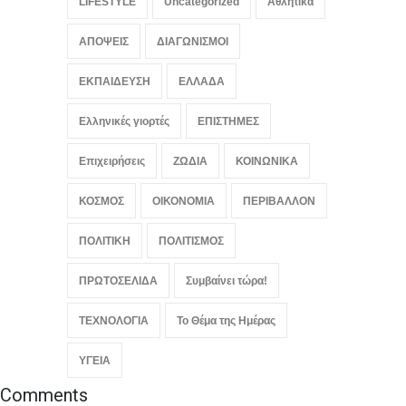
LIFESTYLE
Uncategorized
Αθλητικά
τράπεζες
ΟΙΚΟΝΟΜΙΑ
,
Συμβαίνει τώρα!
ΑΠΟΨΕΙΣ
ΔΙΑΓΩΝΙΣΜΟΙ
August 8, 2026
ΕΚΠΑΙΔΕΥΣΗ
ΕΛΛΑΔΑ
Ελληνικές γιορτές
ΕΠΙΣΤΗΜΕΣ
Επιχειρήσεις
ΖΩΔΙΑ
ΚΟΙΝΩΝΙΚΑ
ΚΟΣΜΟΣ
ΟΙΚΟΝΟΜΙΑ
ΠΕΡΙΒΑΛΛΟΝ
ΠΟΛΙΤΙΚΗ
ΠΟΛΙΤΙΣΜΟΣ
ΠΡΩΤΟΣΕΛΙΔΑ
Συμβαίνει τώρα!
ΤΕΧΝΟΛΟΓΙΑ
Το Θέμα της Ημέρας
ΥΓΕΙΑ
Comments