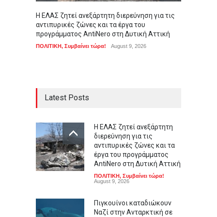
Η ΕΛΑΣ ζητεί ανεξάρτητη διερεύνηση για τις
Πιγκου
αντιπυρικές ζώνες και τα έργα του
Ανταρκ
προγράμματος AntiNero στη Δυτική Αττική
της απ
ΠΟΛΙΤΙΚΗ
,
Συμβαίνει τώρα!
August 9, 2026
LIFEST
Latest Posts
Η ΕΛΑΣ ζητεί ανεξάρτητη
διερεύνηση για τις
αντιπυρικές ζώνες και τα
έργα του προγράμματος
AntiNero στη Δυτική Αττική
ΠΟΛΙΤΙΚΗ
,
Συμβαίνει τώρα!
August 9, 2026
Πιγκουίνοι καταδιώκουν
Ναζί στην Ανταρκτική σε