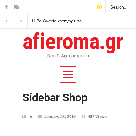
Η Βουλγαρία κατηγορεί το
Η ΕΛΑΣ ζητεί ανεξάρτ
Κίεβο για drone με εκρηκτικά
διερεύνηση για τις
που συνετρίβη κοντά σε
αντιπυρικές ζώνες και 
afieroma.gr
αγωγό φυσικού αερίου
έργα του προγράμματ
AntiNero στη Δυτική Α
Νέα & Αφιερώματα
Sidebar Shop
In
January 28, 2015
407 Views